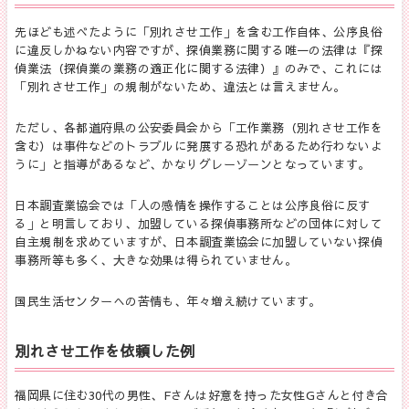
先ほども述べたように「別れさせ工作」を含む工作自体、公序良俗
に違反しかねない内容ですが、探偵業務に関する唯一の法律は『探
偵業法（探偵業の業務の適正化に関する法律）』のみで、これには
「別れさせ工作」の規制がないため、違法とは言えません。
ただし、各都道府県の公安委員会から「工作業務（別れさせ工作を
含む）は事件などのトラブルに発展する恐れがあるため行わないよ
うに」と指導があるなど、かなりグレーゾーンとなっています。
日本調査業協会では「人の感情を操作することは公序良俗に反す
る」と明言しており、加盟している探偵事務所などの団体に対して
自主規制を求めていますが、日本調査業協会に加盟していない探偵
事務所等も多く、大きな効果は得られていません。
国民生活センターへの苦情も、年々増え続けています。
別れさせ工作を依頼した例
福岡県に住む30代の男性、Fさんは好意を持った女性Gさんと付き合