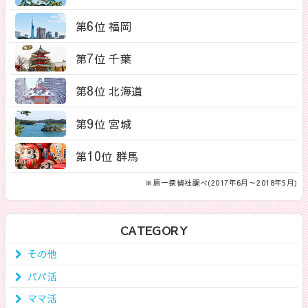
6
第
位 福岡
7
第
位 千葉
8
第
位 北海道
9
第
位 宮城
10
第
位 群馬
※原一探偵社調べ(2017年6月～2018年5月)
CATEGORY
その他
パパ活
ママ活