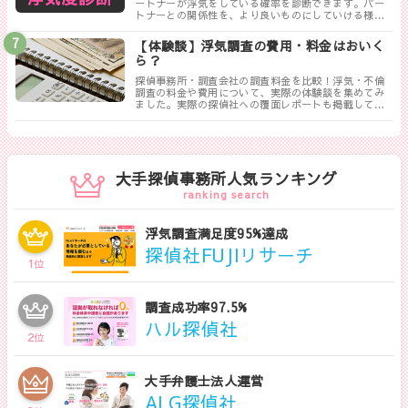
ートナーが浮気をしている確率を診断できます。パー
トナーとの関係性を、より良いものにしていける様に
まずは試してみましょう！
【体験談】浮気調査の費用・料金はおいく
ら？
探偵事務所・調査会社の調査料金を比較！浮気・不倫
調査の料金や費用について、実際の体験談を集めてみ
ました。実際の探偵社への覆面レポートも掲載してい
ます。相談する探偵社を決める前に是非一度御覧くだ
さい。
大手探偵事務所人気ランキング
ranking search
浮気調査満足度95%達成
探偵社FUJIリサーチ
1
位
調査成功率97.5%
ハル探偵社
2
位
大手弁護士法人運営
ALG探偵社