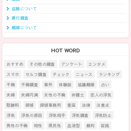
盗聴について
素行調査
離婚について
HOT WORD
おすすめ
その他の調査
アンケート
エンタメ
スマホ
セルフ調査
チェック
ニュース
ランキング
不倫
不倫調査
事件
体験談
協議離婚
占い
夫婦
夫婦円満
女性の不倫
弁護士
恋人の浮気
慰謝料
探偵
探偵事務所
星座
法律
注意点
浮気
浮気の原因
浮気相手
浮気調査
浮気防止
男性の不倫
相性
県民性
血液型
裁判
証拠