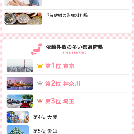
浮気離婚の慰謝料相場
依頼件数の多い都道府県
area ranking
1
第
位 東京
2
第
位 神奈川
3
第
位 埼玉
4
第
位 大阪
5
第
位 愛知