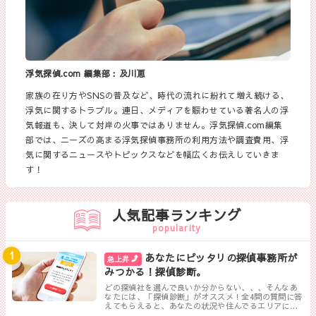
浮気探偵.com 編集部︰及川恵
家族の在り方やSNSの普及など、時代の流れに紛れて増え続ける、
浮気に関するトラブル。連日、メディアを賑わせている著名人の浮
気報道も、決して対岸の火事ではありません。浮気探偵.com編集
部では、ニーズの高まる浮気探偵事務所の利用方法や調査費用、浮
気に関するニュースやトピックスなどを幅広くお伝えしていきま
す！
人気記事ランキング
popularity
あなたにピッタリの探偵事務所が
急上昇
みつかる！探偵診断。
どの探偵社を選んで良いか分からない、、、そんなあ
なたには、「探偵診断」がオススメ！全4問の質問に答
えてもらえると、あなたの状況や住んでるエリアに対
して、無料相談ができる最も相応しい探偵事務所を見