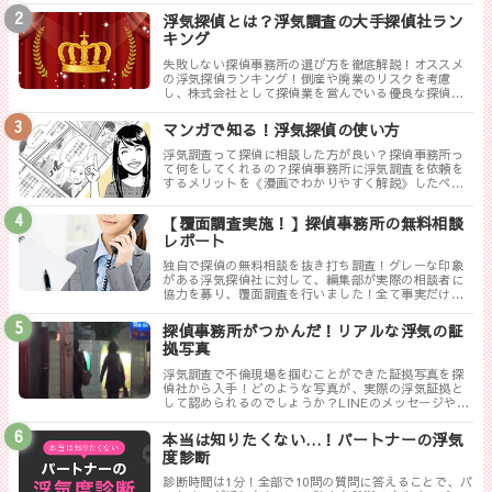
つけることができます。
浮気探偵とは？浮気調査の大手探偵社ラン
キング
失敗しない探偵事務所の選び方を徹底解説！オススメ
の浮気探偵ランキング！倒産や廃業のリスクを考慮
し、株式会社として探偵業を営んでいる優良な探偵事
務所を紹介します。トラブルが少なく料金も手頃、さ
らに高い調査力が評判の探偵事務所を厳選しました。
マンガで知る！浮気探偵の使い方
浮気調査って探偵に相談した方が良い？探偵事務所っ
て何をしてくれるの？探偵事務所に浮気調査を依頼を
するメリットを《漫画でわかりやすく解説》したペー
ジです。
【覆面調査実施！】探偵事務所の無料相談
レポート
独自で探偵の無料相談を抜き打ち調査！グレーな印象
がある浮気探偵社に対して、編集部が実際の相談者に
協力を募り、覆面調査を行いました！全て事実だけ書
き記した探偵ぶっちゃけレポートのまとめです。
探偵事務所がつかんだ！リアルな浮気の証
拠写真
浮気調査で不倫現場を掴むことができた証拠写真を探
偵社から入手！どのような写真が、実際の浮気証拠と
して認められるのでしょうか？LINEのメッセージやり
取りは証拠にならない！？勘違いしやすい実際の証拠
写真について解説します。
本当は知りたくない…！パートナーの浮気
度診断
診断時間は1分！全部で10問の質問に答えることで、パ