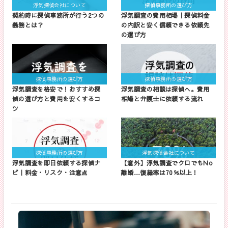
浮気探偵会社について
探偵事務所の選び方
契約時に探偵事務所が行う2つの
浮気調査の費用相場｜探偵料金
義務とは？
の内訳と安く信頼できる依頼先
の選び方
探偵事務所の選び方
探偵事務所の選び方
浮気調査を格安で！おすすめ探
浮気調査の相談は探偵へ。費用
偵の選び方と費用を安くするコ
相場と弁護士に依頼する流れ
ツ
探偵事務所の選び方
浮気探偵会社について
浮気調査を即日依頼する探偵ナ
【意外】浮気調査でクロでもNo
ビ｜料金・リスク・注意点
離婚…復縁率は70％以上！