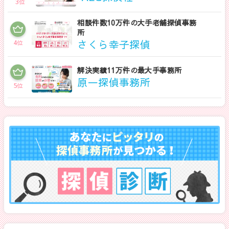
3
位
相談件数10万件の大手老舗探偵事務
所
さくら幸子探偵
4
位
解決実績11万件の最大手事務所
原一探偵事務所
5
位