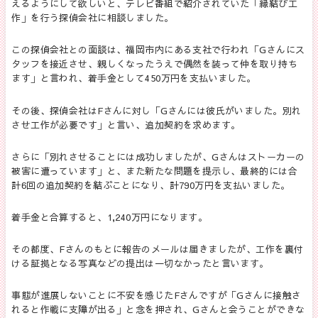
えるようにして欲しいと、テレビ番組で紹介されていた「縁結び工
作」を行う探偵会社に相談しました。
この探偵会社との面談は、福岡市内にある支社で行われ「Gさんにス
タッフを接近させ、親しくなったうえで偶然を装って仲を取り持ち
ます」と言われ、着手金として450万円を支払いました。
その後、探偵会社はFさんに対し「Gさんには彼氏がいました。別れ
させ工作が必要です」と言い、追加契約を求めます。
さらに「別れさせることには成功しましたが、Gさんはストーカーの
被害に遭っています」と、また新たな問題を提示し、最終的には合
計6回の追加契約を結ぶことになり、計790万円を支払いました。
着手金と合算すると、1,240万円になります。
その都度、Fさんのもとに報告のメールは届きましたが、工作を裏付
ける証拠となる写真などの提出は一切なかったと言います。
事態が進展しないことに不安を感じたFさんですが「Gさんに接触さ
れると作戦に支障が出る」と念を押され、Gさんと会うことができな