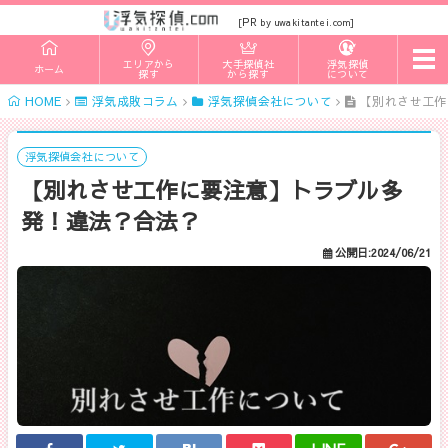
PR
[
by uwakitantei.com]
t
エリアから
大手探偵社
浮気探偵
ホーム
o
探す
から探す
について
g
HOME
浮気成敗コラム
浮気探偵会社について
【別れさせ工作
g
l
e
n
浮気探偵会社について
a
【別れさせ工作に要注意】トラブル多
v
i
発！違法？合法？
g
a
t
公開日:2024/06/21
i
o
n