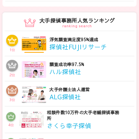
さい。
大手探偵事務所人気ランキング
ranking search
浮気調査満足度95%達成
探偵社FUJIリサーチ
1
位
調査成功率97.5%
ハル探偵社
2
位
大手弁護士法人運営
ALG探偵社
3
位
相談件数10万件の大手老舗探偵事務
所
さくら幸子探偵
4
位