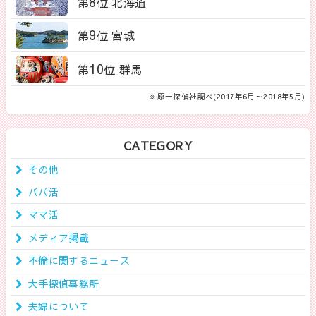
8
第
位 北海道
9
第
位 宮城
10
第
位 群馬
※原一探偵社調べ(2017年6月～2018年5月)
CATEGORY
その他
パパ活
ママ活
メディア掲載
不倫に関するニュース
大手探偵事務所
夫婦について