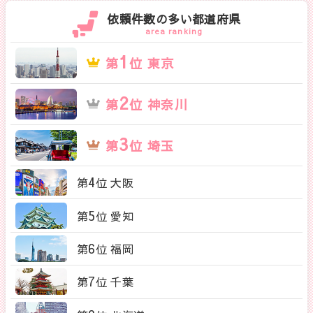
依頼件数の多い都道府県
area ranking
1
第
位 東京
2
第
位 神奈川
3
第
位 埼玉
4
第
位 大阪
5
第
位 愛知
6
第
位 福岡
7
第
位 千葉