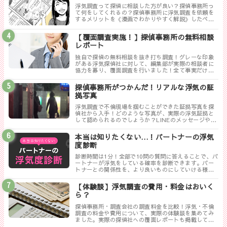
浮気調査って探偵に相談した方が良い？探偵事務所っ
て何をしてくれるの？探偵事務所に浮気調査を依頼を
するメリットを《漫画でわかりやすく解説》したペー
ジです。
【覆面調査実施！】探偵事務所の無料相談
レポート
独自で探偵の無料相談を抜き打ち調査！グレーな印象
がある浮気探偵社に対して、編集部が実際の相談者に
協力を募り、覆面調査を行いました！全て事実だけ書
き記した探偵ぶっちゃけレポートのまとめです。
探偵事務所がつかんだ！リアルな浮気の証
拠写真
浮気調査で不倫現場を掴むことができた証拠写真を探
偵社から入手！どのような写真が、実際の浮気証拠と
して認められるのでしょうか？LINEのメッセージやり
取りは証拠にならない！？勘違いしやすい実際の証拠
写真について解説します。
本当は知りたくない…！パートナーの浮気
度診断
診断時間は1分！全部で10問の質問に答えることで、パ
ートナーが浮気をしている確率を診断できます。パー
トナーとの関係性を、より良いものにしていける様に
まずは試してみましょう！
【体験談】浮気調査の費用・料金はおいく
ら？
探偵事務所・調査会社の調査料金を比較！浮気・不倫
調査の料金や費用について、実際の体験談を集めてみ
ました。実際の探偵社への覆面レポートも掲載してい
ます。相談する探偵社を決める前に是非一度御覧くだ