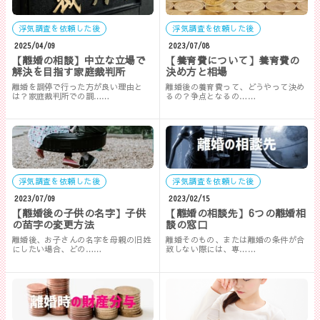
浮気調査を依頼した後
浮気調査を依頼した後
2025/04/09
2023/07/08
【離婚の相談】中立な立場で
【養育費について】養育費の
解決を目指す家庭裁判所
決め方と相場
離婚を調停で行った方が良い理由と
離婚後の養育費って、どうやって決め
は？家庭裁判所での調……
るの？争点となるの……
浮気調査を依頼した後
浮気調査を依頼した後
2023/07/09
2023/02/15
【離婚後の子供の名字】子供
【離婚の相談先】6つの離婚相
の苗字の変更方法
談の窓口
離婚後、お子さんの名字を母親の旧姓
離婚そのもの、または離婚の条件が合
にしたい場合、どの……
致しない際には、専……