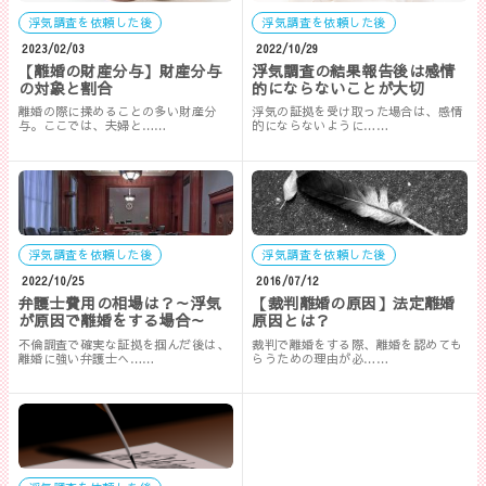
浮気調査を依頼した後
浮気調査を依頼した後
2023/02/03
2022/10/29
【離婚の財産分与】財産分与
浮気調査の結果報告後は感情
の対象と割合
的にならないことが大切
離婚の際に揉めることの多い財産分
浮気の証拠を受け取った場合は、感情
与。ここでは、夫婦と……
的にならないように……
浮気調査を依頼した後
浮気調査を依頼した後
2022/10/25
2016/07/12
弁護士費用の相場は？～浮気
【裁判離婚の原因】法定離婚
が原因で離婚をする場合～
原因とは？
不倫調査で確実な証拠を掴んだ後は、
裁判で離婚をする際、離婚を認めても
離婚に強い弁護士へ……
らうための理由が必……