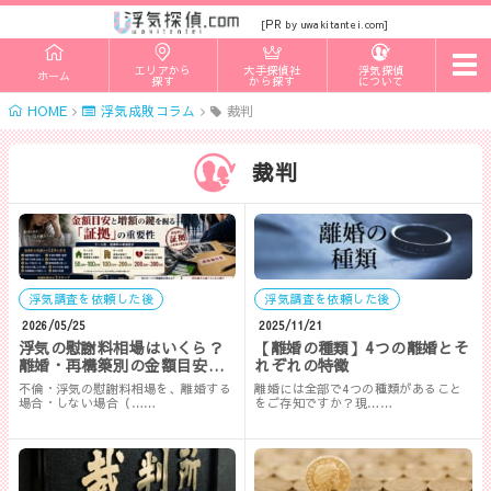
PR
[
by uwakitantei.com]
t
エリアから
大手探偵社
浮気探偵
ホーム
o
探す
から探す
について
g
HOME
浮気成敗コラム
裁判
g
l
e
n
裁判
a
v
i
g
a
t
i
浮気調査を依頼した後
浮気調査を依頼した後
o
n
2026/05/25
2025/11/21
浮気の慰謝料相場はいくら？
【離婚の種類】4つの離婚とそ
離婚・再構築別の金額目安と
れぞれの特徴
増額の鍵を握る「証拠」の重
不倫・浮気の慰謝料相場を、離婚する
離婚には全部で4つの種類があること
要性
場合・しない場合（……
をご存知ですか？現……