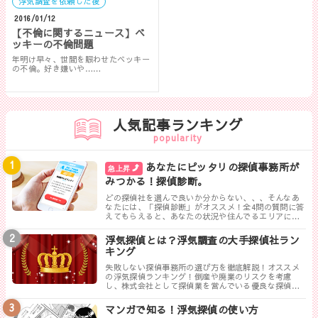
浮気調査を依頼した後
2016/01/12
【不倫に関するニュース】ベ
ッキーの不倫問題
年明け早々、世間を賑わせたベッキー
の不倫。好き嫌いや……
人気記事ランキング
popularity
あなたにピッタリの探偵事務所が
急上昇
みつかる！探偵診断。
どの探偵社を選んで良いか分からない、、、そんなあ
なたには、「探偵診断」がオススメ！全4問の質問に答
えてもらえると、あなたの状況や住んでるエリアに対
して、無料相談ができる最も相応しい探偵事務所を見
つけることができます。
浮気探偵とは？浮気調査の大手探偵社ラン
キング
失敗しない探偵事務所の選び方を徹底解説！オススメ
の浮気探偵ランキング！倒産や廃業のリスクを考慮
し、株式会社として探偵業を営んでいる優良な探偵事
務所を紹介します。トラブルが少なく料金も手頃、さ
らに高い調査力が評判の探偵事務所を厳選しました。
マンガで知る！浮気探偵の使い方