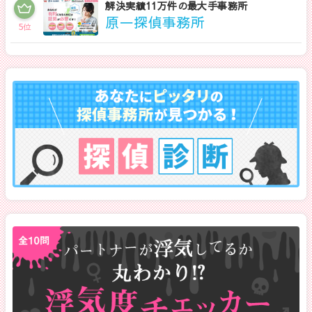
解決実績11万件の最大手事務所
原一探偵事務所
5
位