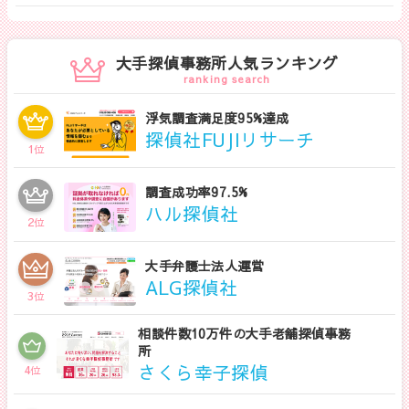
ます。相談する探偵社を決める前に是非一度御覧くだ
さい。
大手探偵事務所人気ランキング
ranking search
浮気調査満足度95%達成
探偵社FUJIリサーチ
1
位
調査成功率97.5%
ハル探偵社
2
位
大手弁護士法人運営
ALG探偵社
3
位
相談件数10万件の大手老舗探偵事務
所
さくら幸子探偵
4
位