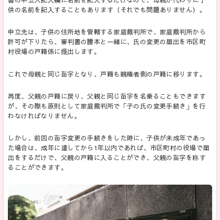
書の申立人記入欄に名前を記入するだけなので、母親が代わりに子
供の名前を記入することもあります（それでも問題ありません）。
申立先は、子供の住所地を管轄する家庭裁判所で、家庭裁判所から
許可が下りたら、審判書の謄本と一緒に、氏の変更の届出を市区町
村役場の戸籍係に提出します。
これで母親と同じ苗字となり、戸籍も親権者側の戸籍に移ります。
再度、父親の戸籍に戻り、父親と同じ苗字を名乗ることもできます
が、その際も原則として家庭裁判所で「子の氏の変更手続き」を行
わなければなりません。
しかし、前回の苗字変更の手続きをした時に、子供が未成年であっ
た場合は、成年に達してから
1
年以内であれば、市区町村の役場で届
出をするだけで、父親の戸籍に入ることができ、父親の苗字を称す
ることができます。