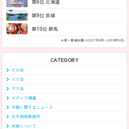
8
第
位 北海道
9
第
位 宮城
10
第
位 群馬
※原一探偵社調べ(2017年6月～2018年5月)
CATEGORY
その他
パパ活
ママ活
メディア掲載
不倫に関するニュース
大手探偵事務所
夫婦について