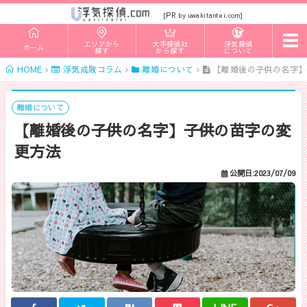
PR
[
by uwakitantei.com]
t
エリアから
大手探偵社
浮気探偵
ホーム
o
探す
から探す
について
g
HOME
浮気成敗コラム
離婚について
【離婚後の子供の名字】
g
l
e
n
離婚について
a
【離婚後の子供の名字】子供の苗字の変
v
i
更方法
g
a
t
公開日:2023/07/09
i
o
n