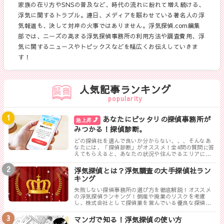
家族の在り方やSNSの普及など、時代の流れに紛れて増え続ける、
浮気に関するトラブル。連日、メディアを賑わせている著名人の浮
気報道も、決して対岸の火事ではありません。浮気探偵.com編集
部では、ニーズの高まる浮気探偵事務所の利用方法や調査費用、浮
気に関するニュースやトピックスなどを幅広くお伝えしていきま
す！
人気記事ランキング
popularity
あなたにピッタリの探偵事務所が
急上昇
みつかる！探偵診断。
どの探偵社を選んで良いか分からない、、、そんなあ
なたには、「探偵診断」がオススメ！全4問の質問に答
えてもらえると、あなたの状況や住んでるエリアに対
して、無料相談ができる最も相応しい探偵事務所を見
つけることができます。
浮気探偵とは？浮気調査の大手探偵社ラン
キング
失敗しない探偵事務所の選び方を徹底解説！オススメ
の浮気探偵ランキング！倒産や廃業のリスクを考慮
し、株式会社として探偵業を営んでいる優良な探偵事
務所を紹介します。トラブルが少なく料金も手頃、さ
らに高い調査力が評判の探偵事務所を厳選しました。
マンガで知る！浮気探偵の使い方