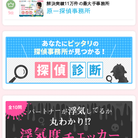
解決実績11万件の最大手事務所
原一探偵事務所
5
位