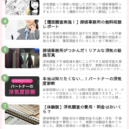
浮気調査って探偵に相談した方が良い？探偵事務所っ
て何をしてくれるの？探偵事務所に浮気調査を依頼を
するメリットを《漫画でわかりやすく解説》したペー
ジです。
【覆面調査実施！】探偵事務所の無料相談
レポート
独自で探偵の無料相談を抜き打ち調査！グレーな印象
がある浮気探偵社に対して、編集部が実際の相談者に
協力を募り、覆面調査を行いました！全て事実だけ書
き記した探偵ぶっちゃけレポートのまとめです。
探偵事務所がつかんだ！リアルな浮気の証
拠写真
浮気調査で不倫現場を掴むことができた証拠写真を探
偵社から入手！どのような写真が、実際の浮気証拠と
して認められるのでしょうか？LINEのメッセージやり
取りは証拠にならない！？勘違いしやすい実際の証拠
写真について解説します。
本当は知りたくない…！パートナーの浮気
度診断
診断時間は1分！全部で10問の質問に答えることで、パ
ートナーが浮気をしている確率を診断できます。パー
トナーとの関係性を、より良いものにしていける様に
まずは試してみましょう！
【体験談】浮気調査の費用・料金はおいく
ら？
探偵事務所・調査会社の調査料金を比較！浮気・不倫
調査の料金や費用について、実際の体験談を集めてみ
ました。実際の探偵社への覆面レポートも掲載してい