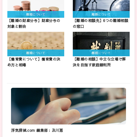
離婚について
離婚について
【離婚の財産分与】財産分与の
【離婚の相談先】6つの離婚相談
対象と割合
の窓口
離婚について
離婚について
【養育費について】養育費の決
【離婚の相談】中立な立場で解
め方と相場
決を目指す家庭裁判所
浮気探偵.com 編集部︰及川恵