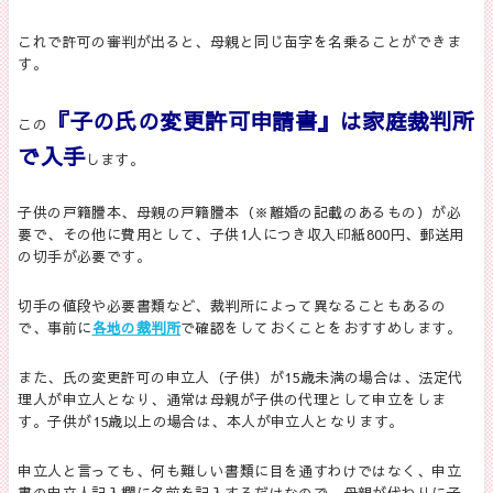
これで許可の審判が出ると、母親と同じ苗字を名乗ることができま
す。
『子の氏の変更許可申請書』は家庭裁判所
この
で入手
します。
子供の戸籍謄本、母親の戸籍謄本（※離婚の記載のあるもの）が必
要で、その他に費用として、子供
1
人につき収入印紙
800
円、郵送用
の切手が必要です。
切手の値段や必要書類など、裁判所によって異なることもあるの
で、事前に
各地の裁判所
で確認をしておくことをおすすめします。
また、氏の変更許可の申立人（子供）が
15
歳未満の場合は、法定代
理人が申立人となり、通常は母親が子供の代理として申立をしま
す。子供が
15
歳以上の場合は、本人が申立人となります。
申立人と言っても、何も難しい書類に目を通すわけではなく、申立