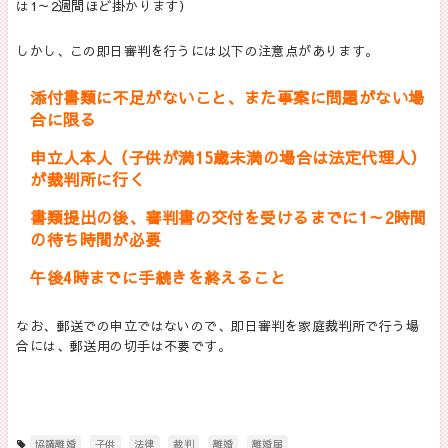
は
1
～
2
週間ほど掛かります）
しかし、この即日審判を行うには以下の注意点があります。
添付書類に不足がないこと、また事案に問題がない場
合に限る
申立人本人（子供が満15歳未満の場合は法定代理人）
が裁判所に行く
書類提出の後、審判書の交付を受けるまでに1～2時間
の待ち時間が必要
午後4時までに手続きを終えること
なお、郵送での申立ではないので、即日審判を家庭裁判所で行う場
合には、郵送用の切手は不要です。
協議離婚
子供
法律
裁判
離婚
離婚届