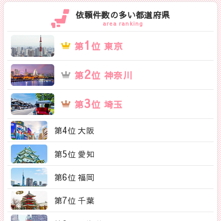
依頼件数の多い都道府県
area ranking
1
第
位 東京
2
第
位 神奈川
3
第
位 埼玉
4
第
位 大阪
5
第
位 愛知
6
第
位 福岡
7
第
位 千葉