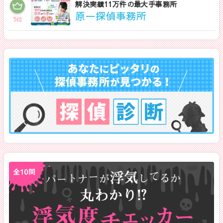
解決実績11万件の最大手事務所
原一探偵事務所
5
位