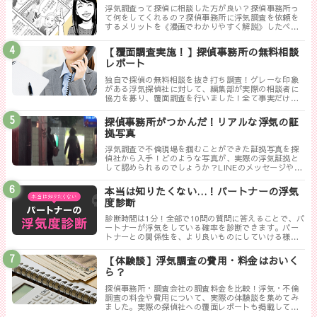
浮気調査って探偵に相談した方が良い？探偵事務所っ
て何をしてくれるの？探偵事務所に浮気調査を依頼を
するメリットを《漫画でわかりやすく解説》したペー
ジです。
【覆面調査実施！】探偵事務所の無料相談
レポート
独自で探偵の無料相談を抜き打ち調査！グレーな印象
がある浮気探偵社に対して、編集部が実際の相談者に
協力を募り、覆面調査を行いました！全て事実だけ書
き記した探偵ぶっちゃけレポートのまとめです。
探偵事務所がつかんだ！リアルな浮気の証
拠写真
浮気調査で不倫現場を掴むことができた証拠写真を探
偵社から入手！どのような写真が、実際の浮気証拠と
して認められるのでしょうか？LINEのメッセージやり
取りは証拠にならない！？勘違いしやすい実際の証拠
写真について解説します。
本当は知りたくない…！パートナーの浮気
度診断
診断時間は1分！全部で10問の質問に答えることで、パ
ートナーが浮気をしている確率を診断できます。パー
トナーとの関係性を、より良いものにしていける様に
まずは試してみましょう！
【体験談】浮気調査の費用・料金はおいく
ら？
探偵事務所・調査会社の調査料金を比較！浮気・不倫
調査の料金や費用について、実際の体験談を集めてみ
ました。実際の探偵社への覆面レポートも掲載してい
ます。相談する探偵社を決める前に是非一度御覧くだ