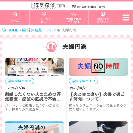
PR
[
by uwakitantei.com]
t
エリアから
大手探偵社
浮気探偵
ホーム
o
探す
から探す
について
g
HOME
浮気成敗コラム
夫婦円満
g
l
e
n
夫婦円満
a
v
i
g
a
t
i
浮気探偵とは？
浮気探偵とは？
o
n
2026/07/18
2025/06/20
離婚したくない人のための浮
【夫と妻の違い】夫婦で過ご
気調査｜探偵の証拠で不倫関
す時間について
係を解消し修復する全手順
パートナーと離婚したくないからこ
様々なシチュエーションで見られる男
そ、探偵の浮気調査が……
女の違い。それは夫……