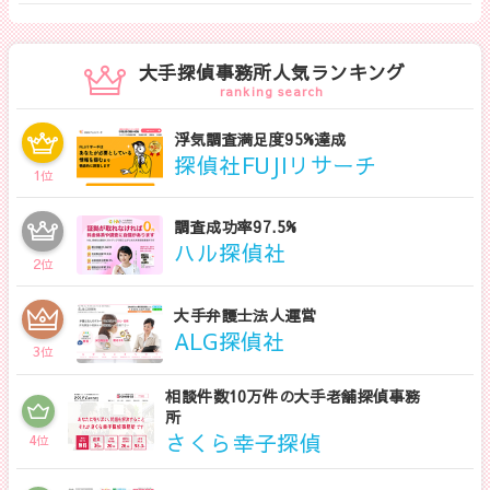
さい。
大手探偵事務所人気ランキング
ranking search
浮気調査満足度95%達成
探偵社FUJIリサーチ
1
位
調査成功率97.5%
ハル探偵社
2
位
大手弁護士法人運営
ALG探偵社
3
位
相談件数10万件の大手老舗探偵事務
所
さくら幸子探偵
4
位