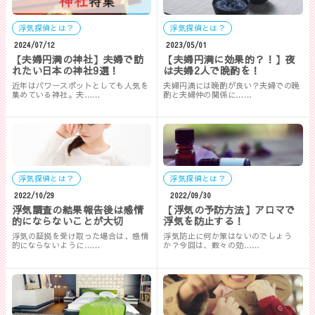
浮気探偵とは？
浮気探偵とは？
2024/07/12
2023/05/01
【夫婦円満の神社】夫婦で訪
【夫婦円満に効果的？！】夜
れたい日本の神社9選！
は夫婦2人で晩酌を！
近年はパワースポットとしても人気を
夫婦円満には晩酌が良い？夫婦での晩
集めている神社。夫……
酌と夫婦仲の関係に……
浮気探偵とは？
浮気探偵とは？
2022/10/29
2022/09/30
浮気調査の結果報告後は感情
【浮気の予防方法】アロマで
的にならないことが大切
浮気を防止する！
浮気の証拠を受け取った場合は、感情
浮気防止に何か策はないのでしょう
的にならないように……
か？今回は、数々の効……