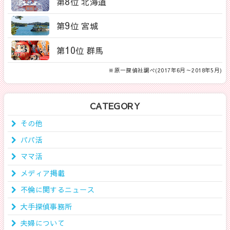
8
第
位 北海道
9
第
位 宮城
10
第
位 群馬
※原一探偵社調べ(2017年6月～2018年5月)
CATEGORY
その他
パパ活
ママ活
メディア掲載
不倫に関するニュース
大手探偵事務所
夫婦について