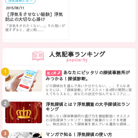
浮気探偵とは？
2015/09/11
【浮気をさせない秘訣】浮気
防止の大切な心掛け
「浮気をされたくない…」その想いが
強すぎると、逆に相……
人気記事ランキング
popularity
あなたにピッタリの探偵事務所が
急上昇
みつかる！探偵診断。
どの探偵社を選んで良いか分からない、、、そんなあ
なたには、「探偵診断」がオススメ！全4問の質問に答
えてもらえると、あなたの状況や住んでるエリアに対
して、無料相談ができる最も相応しい探偵事務所を見
つけることができます。
浮気探偵とは？浮気調査の大手探偵社ラン
キング
失敗しない探偵事務所の選び方を徹底解説！オススメ
の浮気探偵ランキング！倒産や廃業のリスクを考慮
し、株式会社として探偵業を営んでいる優良な探偵事
務所を紹介します。トラブルが少なく料金も手頃、さ
らに高い調査力が評判の探偵事務所を厳選しました。
マンガで知る！浮気探偵の使い方