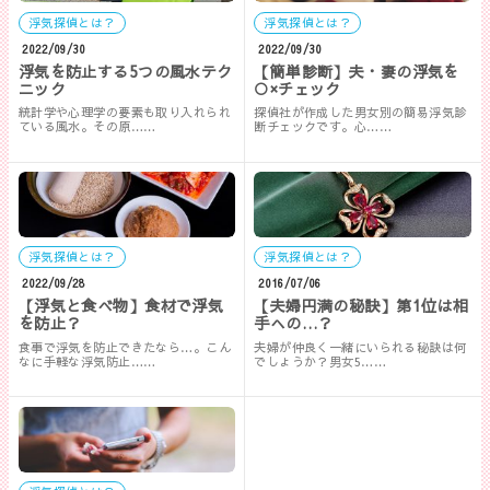
浮気探偵とは？
浮気探偵とは？
2022/09/30
2022/09/30
浮気を防止する5つの風水テク
【簡単診断】夫・妻の浮気を
ニック
○×チェック
統計学や心理学の要素も取り入れられ
探偵社が作成した男女別の簡易浮気診
ている風水。その原……
断チェックです。心……
浮気探偵とは？
浮気探偵とは？
2022/09/28
2016/07/06
【浮気と食べ物】食材で浮気
【夫婦円満の秘訣】第1位は相
を防止？
手への…？
食事で浮気を防止できたなら…。こん
夫婦が仲良く一緒にいられる秘訣は何
なに手軽な浮気防止……
でしょうか？男女5……