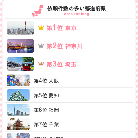
依頼件数の多い都道府県
area ranking
1
第
位 東京
2
第
位 神奈川
3
第
位 埼玉
4
第
位 大阪
5
第
位 愛知
6
第
位 福岡
7
第
位 千葉