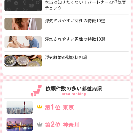
本当は知りたくない！パートナーの浮気度
チェック
浮気されやすい女性の特徴10選
浮気されやすい男性の特徴10選
浮気離婚の慰謝料相場
依頼件数の多い都道府県
area ranking
1
第
位 東京
2
第
位 神奈川