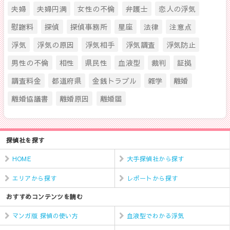
夫婦
夫婦円満
女性の不倫
弁護士
恋人の浮気
慰謝料
探偵
探偵事務所
星座
法律
注意点
浮気
浮気の原因
浮気相手
浮気調査
浮気防止
男性の不倫
相性
県民性
血液型
裁判
証拠
調査料金
都道府県
金銭トラブル
雑学
離婚
離婚協議書
離婚原因
離婚届
探偵社を探す
HOME
大手探偵社から探す
エリアから探す
レポートから探す
おすすめコンテンツを読む
マンガ版 探偵の使い方
血液型でわかる浮気