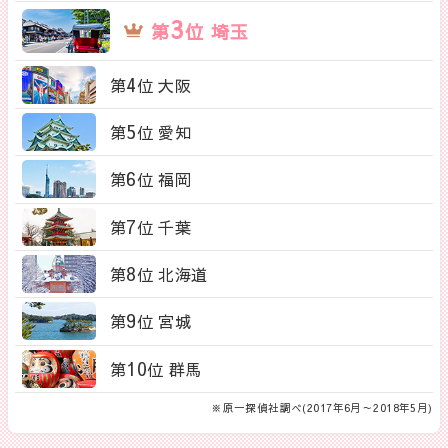
3
第
位 埼玉
4
第
位 大阪
5
第
位 愛知
6
第
位 福岡
7
第
位 千葉
8
第
位 北海道
9
第
位 宮城
10
第
位 群馬
※原一探偵社調べ(2017年6月～2018年5月)