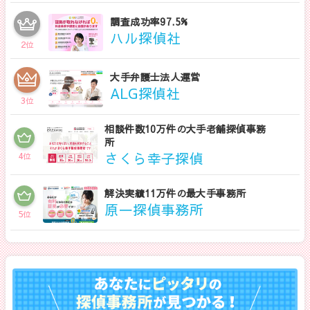
調査成功率97.5%
ハル探偵社
2
位
大手弁護士法人運営
ALG探偵社
3
位
相談件数10万件の大手老舗探偵事務
所
さくら幸子探偵
4
位
解決実績11万件の最大手事務所
原一探偵事務所
5
位