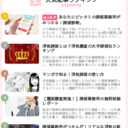
popularity
あなたにピッタリの探偵事務所が
急上昇
みつかる！探偵診断。
どの探偵社を選んで良いか分からない、、、そんなあ
なたには、「探偵診断」がオススメ！全4問の質問に答
えてもらえると、あなたの状況や住んでるエリアに対
して、無料相談ができる最も相応しい探偵事務所を見
つけることができます。
浮気探偵とは？浮気調査の大手探偵社ラン
キング
失敗しない探偵事務所の選び方を徹底解説！オススメ
の浮気探偵ランキング！倒産や廃業のリスクを考慮
し、株式会社として探偵業を営んでいる優良な探偵事
務所を紹介します。トラブルが少なく料金も手頃、さ
らに高い調査力が評判の探偵事務所を厳選しました。
マンガで知る！浮気探偵の使い方
浮気調査って探偵に相談した方が良い？探偵事務所っ
て何をしてくれるの？探偵事務所に浮気調査を依頼を
するメリットを《漫画でわかりやすく解説》したペー
ジです。
【覆面調査実施！】探偵事務所の無料相談
レポート
独自で探偵の無料相談を抜き打ち調査！グレーな印象
がある浮気探偵社に対して、編集部が実際の相談者に
協力を募り、覆面調査を行いました！全て事実だけ書
き記した探偵ぶっちゃけレポートのまとめです。
探偵事務所がつかんだ！リアルな浮気の証