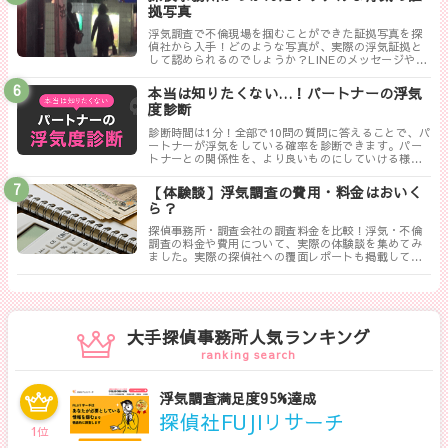
拠写真
浮気調査で不倫現場を掴むことができた証拠写真を探
偵社から入手！どのような写真が、実際の浮気証拠と
して認められるのでしょうか？LINEのメッセージやり
取りは証拠にならない！？勘違いしやすい実際の証拠
写真について解説します。
本当は知りたくない…！パートナーの浮気
度診断
診断時間は1分！全部で10問の質問に答えることで、パ
ートナーが浮気をしている確率を診断できます。パー
トナーとの関係性を、より良いものにしていける様に
まずは試してみましょう！
【体験談】浮気調査の費用・料金はおいく
ら？
探偵事務所・調査会社の調査料金を比較！浮気・不倫
調査の料金や費用について、実際の体験談を集めてみ
ました。実際の探偵社への覆面レポートも掲載してい
ます。相談する探偵社を決める前に是非一度御覧くだ
さい。
大手探偵事務所人気ランキング
ranking search
浮気調査満足度95%達成
探偵社FUJIリサーチ
1
位