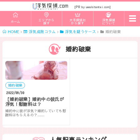
PR
[
by uwakitantei.com]
t
エリアから
大手探偵社
浮気探偵
ホーム
o
探す
から探す
について
g
HOME
浮気成敗コラム
浮気を疑うケース
婚約破棄
g
l
e
n
婚約破棄
a
v
i
g
a
t
i
婚約破棄
o
n
2022/09/30
【婚約破棄】婚約中の彼氏が
浮気！慰謝料は？
婚約中に彼が浮気？婚約していても慰
謝料はもらえるの？……
人気記事ランキング