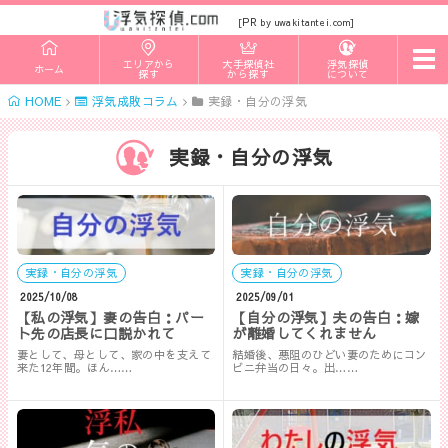
PR
[
by uwakitantei.com]
t
エリアから
大手探偵社
浮気探偵
ホーム
o
探す
から探す
について
g
HOME
浮気成敗コラム
実録・自分の浮気
g
l
e
n
実録・自分の浮気
a
v
i
g
a
t
i
実録・自分の浮気
実録・自分の浮気
o
n
2025/10/08
2025/09/01
【私の浮気】妻の告白：パー
【自分の浮気】夫の告白：嫁
ト先の店長に口説かれて
が離婚してくれません
妻として、母として、家の中を支えて
結婚後、悪阻のひどい妻のためにコン
来た12年間。ほん……
ビニ弁当の日々。出……