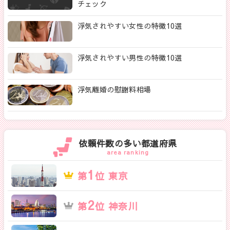
チェック
浮気されやすい女性の特徴10選
浮気されやすい男性の特徴10選
浮気離婚の慰謝料相場
依頼件数の多い都道府県
area ranking
1
第
位 東京
2
第
位 神奈川