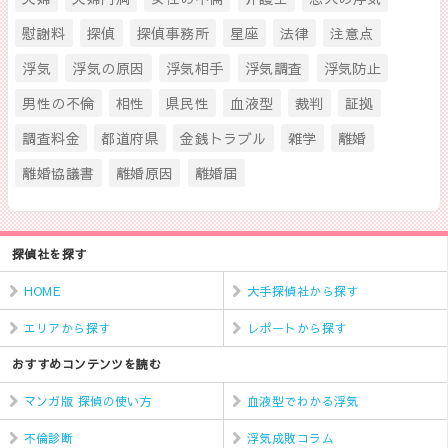
慰謝料
探偵
探偵事務所
星座
法律
注意点
浮気
浮気の原因
浮気相手
浮気調査
浮気防止
男性の不倫
相性
県民性
血液型
裁判
証拠
調査料金
都道府県
金銭トラブル
雑学
離婚
離婚協議書
離婚原因
離婚届
探偵社を探す
HOME
大手探偵社から探す
エリアから探す
レポートから探す
おすすめコンテンツを読む
マンガ版 探偵の使い方
血液型でわかる浮気
不倫診断
浮気成敗コラム