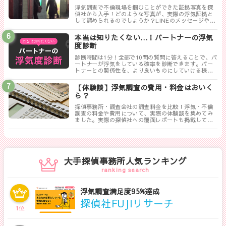
浮気調査で不倫現場を掴むことができた証拠写真を探
偵社から入手！どのような写真が、実際の浮気証拠と
して認められるのでしょうか？LINEのメッセージやり
取りは証拠にならない！？勘違いしやすい実際の証拠
写真について解説します。
本当は知りたくない…！パートナーの浮気
度診断
診断時間は1分！全部で10問の質問に答えることで、パ
ートナーが浮気をしている確率を診断できます。パー
トナーとの関係性を、より良いものにしていける様に
まずは試してみましょう！
【体験談】浮気調査の費用・料金はおいく
ら？
探偵事務所・調査会社の調査料金を比較！浮気・不倫
調査の料金や費用について、実際の体験談を集めてみ
ました。実際の探偵社への覆面レポートも掲載してい
ます。相談する探偵社を決める前に是非一度御覧くだ
さい。
大手探偵事務所人気ランキング
ranking search
浮気調査満足度95%達成
探偵社FUJIリサーチ
1
位