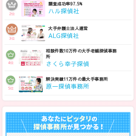
調査成功率97.5%
ハル探偵社
2
位
大手弁護士法人運営
ALG探偵社
3
位
相談件数10万件の大手老舗探偵事務
所
さくら幸子探偵
4
位
解決実績11万件の最大手事務所
原一探偵事務所
5
位