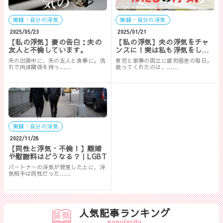
実録・自分の浮気
実録・自分の浮気
2025/05/23
2025/01/21
【私の浮気】妻の告白：夫の
【私の浮気】夫の浮気をチャ
友人と不倫しています。
ンスに！実は私も浮気をして
います
夫の出張中に、夫の友人と食事に。流
育児と家事の両立に疲労困憊の毎日。
れで肉体関係を持っ……
救ってくれたのは、……
実録・自分の浮気
2022/11/28
【同性と浮気・不倫！】離婚
や慰謝料はどうなる？｜LGBT
パートナーの浮気が発覚した上に、浮
気相手は同性だった……
人気記事ランキング
popularity