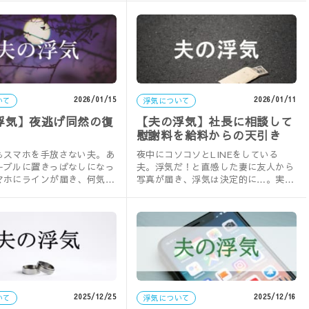
め…。実録……
2026/01/15
2026/01/11
いて
浮気について
浮気】夜逃げ同然の復
【夫の浮気】社長に相談して
慰謝料を給料からの天引き
に！
もスマホを手放さない夫。あ
夜中にコソコソとLINEをしている
ーブルに置きっぱなしになっ
夫。浮気だ！と直感した妻に友人から
マホにラインが届き、何気な
写真が届き、浮気は決定的に…。実
プレイを覗いて見ると…。実
録・夫の浮気。
2025/12/25
2025/12/16
いて
浮気について