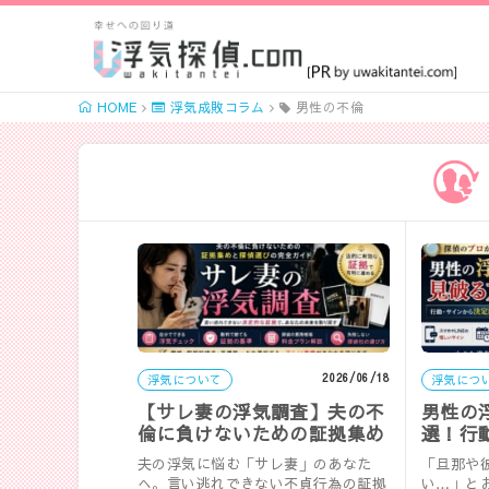
HOME
浮気成敗コラム
男性の不倫
2026/06/18
浮気について
浮気につ
【サレ妻の浮気調査】夫の不
男性の
倫に負けないための証拠集め
選！行
と探偵選びの完全ガイド
な証拠
夫の浮気に悩む「サレ妻」のあなた
「旦那や
へ。言い逃れできない不貞行為の証拠
い…」と