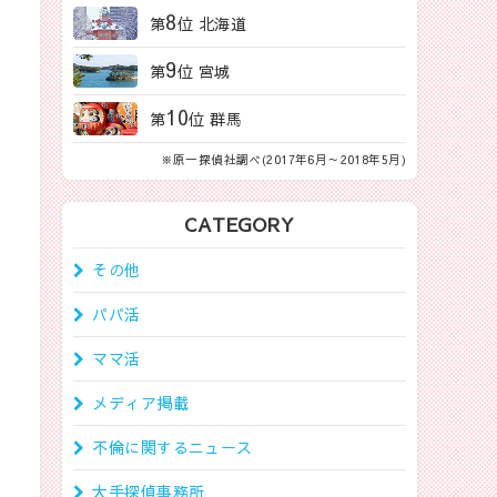
8
第
位 北海道
9
第
位 宮城
10
第
位 群馬
※原一探偵社調べ(2017年6月～2018年5月)
CATEGORY
その他
パパ活
ママ活
メディア掲載
不倫に関するニュース
大手探偵事務所