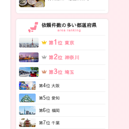
依頼件数の多い都道府県
area ranking
1
第
位 東京
2
第
位 神奈川
3
第
位 埼玉
4
第
位 大阪
5
第
位 愛知
6
第
位 福岡
7
第
位 千葉