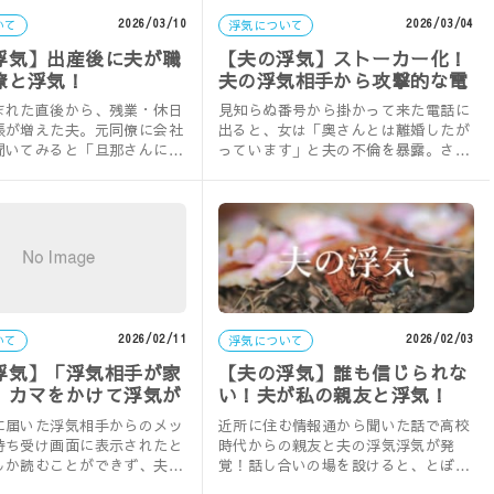
2026/03/10
2026/03/04
いて
浮気について
浮気】出産後に夫が職
【夫の浮気】ストーカー化！
僚と浮気！
夫の浮気相手から攻撃的な電
話
まれた直後から、残業・休日
見知らぬ番号から掛かって来た電話に
張が増えた夫。元同僚に会社
出ると、女は「奥さんとは離婚したが
聞いてみると「旦那さんには
っています」と夫の不倫を暴露。さら
がある」と言われ…。実録・
に妻に「会おう」と挑発してきて…。
実録……
2026/02/11
2026/02/03
いて
浮気について
浮気】「浮気相手が家
【夫の浮気】誰も信じられな
」カマをかけて浮気が
い！夫が私の親友と浮気！
に届いた浮気相手からのメッ
近所に住む情報通から聞いた話で高校
待ち受け画面に表示されたと
時代からの親友と夫の浮気浮気が発
しか読むことができず、夫へ
覚！話し合いの場を設けると、とぼけ
手の女が会いに来た」とカマ
る夫に対して親友は潔く浮氣を認