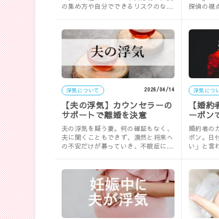
の集め方や自分でできるリスクのない
探偵の視
調査方法、探偵に浮気調査を依頼する
法を「行動
際の費……
などの…
2026/04/14
浮気について
浮気につ
【夫の浮気】カウンセラーの
【婚約
サポートで離婚を決意
ーポン
夫の浮気を疑う妻。何の確証もなく、
婚約者の
夫に聞くこともできず、漠然と将来へ
ポン。日
の不安だけが募っていき、不眠症に。
い」と言
夫婦問題のカウンセラーに相談してみ
か？問い
ると……
はない…