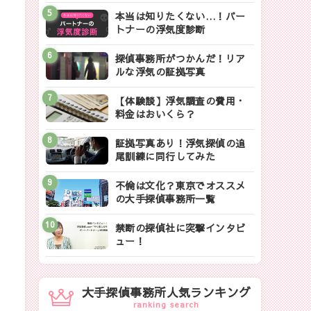
本当は知りたくない…！パー
トナーの浮気度診断
探偵事務所がつかんだ！リア
ルな浮気の証拠写真
【体験談】浮気調査の費用・
料金はおいくら？
証拠写真あり！浮気探偵の追
尾訓練に同行してみた
不倫は文化？東京でオススメ
の大手探偵事務所一覧
禁断の探偵社に突撃インタビ
ュー！
大手探偵事務所人気ランキング
ranking search