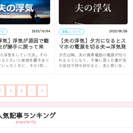
2025/10/04
2025/09/28
いて
浮気について
浮気】浮気が原因で離
【夫の浮気】夕方になるとス
夫が勝手に戻って来
マホの電源を切る夫⇒浮気発
覚！
から浮気をしていた夫。その
夕方以降、夫の携帯電話の電源が切ら
になりたいと家族を置き去り
れるようになり、不審に思った妻が夫
ていったくせに、その1年後
の会社で待ち伏せると、夫と若い女が
ぬ顔で帰って来て…。実録・
車でラブホテルへ…。実録・夫の浮
気。
2
3
4
人気記事ランキング
popularity