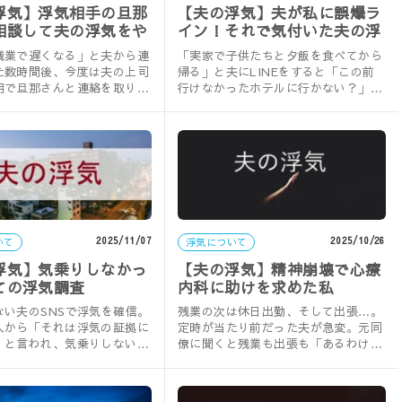
浮気】浮気相手の旦那
【夫の浮気】夫が私に誤爆ラ
相談して夫の浮気をや
イン！それで気付いた夫の浮
ました
気
残業で遅くなる」と夫から連
「実家で子供たちと夕飯を食べてから
た数時間後、今度は夫の上司
帰る」と夫にLINEをすると「この前
用で旦那さんと連絡を取りた
行けなかったホテルに行かない？」と
話があり…。実録・夫の浮
謎の返信が。浮気を確信した妻は夫を
締……
2025/11/07
2025/10/26
いて
浮気について
浮気】気乗りしなかっ
【夫の浮気】精神崩壊で心療
ての浮気調査
内科に助けを求めた私
ない夫のSNSで浮気を確信。
残業の次は休日出勤、そして出張…。
人から「それは浮気の証拠に
定時が当たり前だった夫が急変。元同
」と言われ、気乗りしないな
僚に聞くと残業も出張も「あるわけな
内の探偵事務所へ…。実録・
い」と言われ…。実録・夫の浮気。