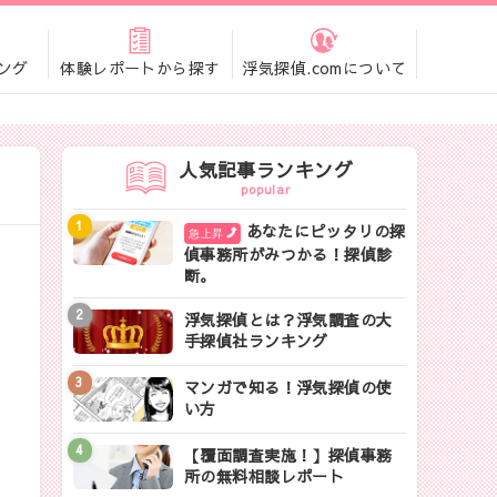
ング
体験レポートから探す
浮気探偵.comについて
人気記事ランキング
popular
あなたにピッタリの探
急上昇
偵事務所がみつかる！探偵診
断。
浮気探偵とは？浮気調査の大
手探偵社ランキング
マンガで知る！浮気探偵の使
い方
【覆面調査実施！】探偵事務
所の無料相談レポート