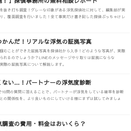
施！】探偵事務所の無料相談レポート
を抜き打ち調査！グレーな印象がある浮気探偵社に対して、編集部が実
り、覆面調査を行いました！全て事実だけ書き記した探偵ぶっちゃけレ
つかんだ！リアルな浮気の証拠写真
掴むことができた証拠写真を探偵社から入手！どのような写真が、実際
られるのでしょうか？LINEのメッセージやり取りは証拠にならな
実際の証拠写真について解説します。
くない…！パートナーの浮気度診断
で10問の質問に答えることで、パートナーが浮気をしている確率を診断
との関係性を、より良いものにしていける様にまずは試してみましょ
気調査の費用・料金はおいくら？