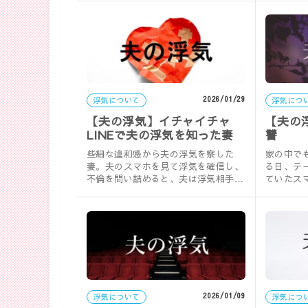
録・……
をか……
2026/01/29
浮気について
浮気につ
【夫の浮気】イチャイチャ
【夫の
LINEで夫の浮気を知った妻
讐
些細な違和感から夫の浮気を察した
家の中で
妻。夫のスマホを見て浮気を確信し、
る日、テ
不倫を問い詰めると、夫は浮気相手を
ていたス
庇う発言を繰り返し…。実録・夫の浮
くディス
気。
録・……
2026/01/09
浮気について
浮気につ