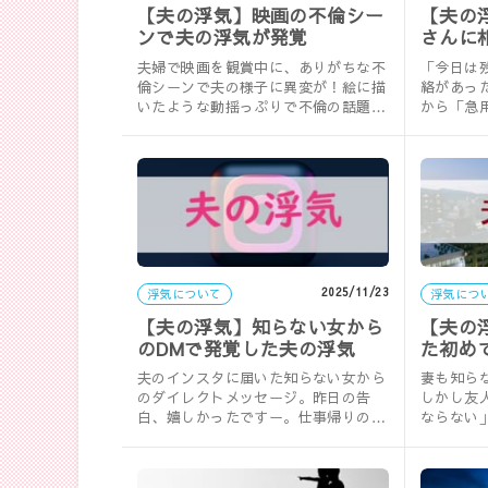
【夫の浮気】映画の不倫シー
【夫の
ンで夫の浮気が発覚
さんに
めさせ
夫婦で映画を観賞中に、ありがちな不
「今日は
倫シーンで夫の様子に異変が！絵に描
絡があっ
いたような動揺っぷりで不倫の話題を
から「急
避ける夫。夜中に妻が夫のスマホを覗
い」と電
くと……
気。
2025/11/23
浮気について
浮気につ
【夫の浮気】知らない女から
【夫の
のDMで発覚した夫の浮気
た初め
夫のインスタに届いた知らない女から
妻も知ら
のダイレクトメッセージ。昨日の告
しかし友
白、嬉しかったですー。仕事帰りの夫
ならない
を追跡すると2人はホテル街へ向かっ
がらも都
ていき……
夫……