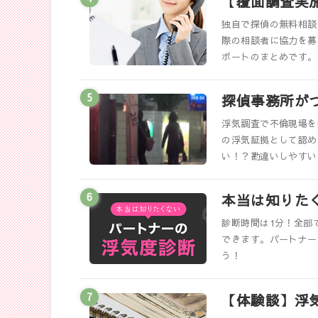
【覆面調査実
独自で探偵の無料相談
際の相談者に協力を募
ポートのまとめです。
探偵事務所が
浮気調査で不倫現場を
の浮気証拠として認め
い！？勘違いしやすい
本当は知りた
診断時間は1分！全部
できます。パートナー
う！
【体験談】浮