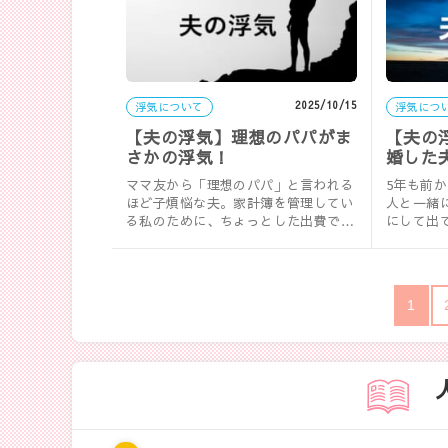
2025/10/15
浮気について
浮気につ
【夫の浮気】理想のパパがま
【夫の
さかの浮気！
婚した
た！
ママ友から「理想のパパ」と言われる
5年も前
ほど子煩悩な夫。家計簿を管理してい
人と一緒
る私のために、ちょっとした出費でも
にして出
必ずレシートを渡してくれていたの
に何食わ
に…。……
夫の……
1