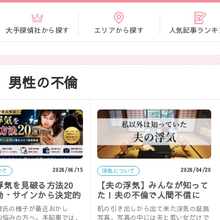
大手探偵社から探す
エリアから探す
人気記事ランキ
男性の不倫
2026/06/15
2026/04/20
いて
浮気について
浮気を見破る方法20
【夫の浮気】みんなが知って
動・サインから決定的
た！夫の不倫で人間不信に
の集め方まで徹底解説
彼氏の様子が最近おかし
机の引き出しから出て来た浮気の証拠
お悩みの方へ。本記事では、
写真。写真の中には夫と若い女だけで