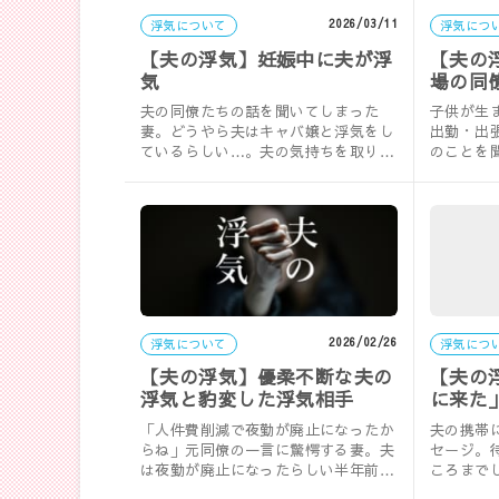
2026/03/11
浮気について
浮気につ
【夫の浮気】妊娠中に夫が浮
【夫の
気
場の同
夫の同僚たちの話を聞いてしまった
子供が生
妻。どうやら夫はキャバ嬢と浮気をし
出勤・出
ているらしい…。夫の気持ちを取り戻
のことを
すために妻が考えた作戦は？実録・夫
不倫の噂
の浮気……
夫の……
2026/02/26
浮気について
浮気につ
【夫の浮気】優柔不断な夫の
【夫の
浮気と豹変した浮気相手
に来た
発覚
「人件費削減で夜勤が廃止になったか
夫の携帯
らね」元同僚の一言に驚愕する妻。夫
セージ。
は夜勤が廃止になったらしい半年前以
ころまで
降も同じシフトで出勤しており…。実
「浮気相