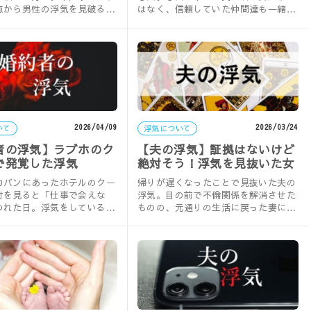
点から男性の浮気を見破る方
はなく、信頼していた仲間達も一緒に
・LINE・スマホ・財布」
写っていて、あまりにもむごい光景に
…
妻は……
2026/04/09
2026/03/24
いて
浮気について
者の浮気】ラブホのク
【夫の浮気】証拠はないけど
で発覚した浮気
絶対そう！浮気を見抜いた女
の勘
カバンにあったホテルのクー
帰りが遅くなったことで見抜いた夫の
付を見ると「仕事で会えな
浮気。目の前で不倫関係を解消させた
われた日。浮気をしているの
ものの、元通りの生活に戻った妻には
詰めたいけれど彼を失いたく
強烈なモヤモヤ感が残り…。実録・夫
…
の浮……