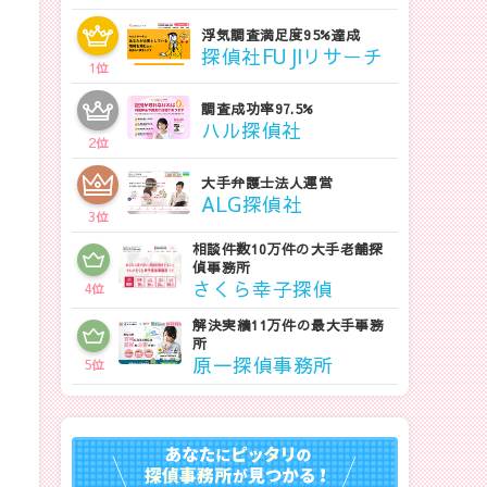
浮気調査満足度95%達成
探偵社FUJIリサーチ
1
位
調査成功率97.5%
ハル探偵社
2
位
大手弁護士法人運営
ALG探偵社
3
位
相談件数10万件の大手老舗探
偵事務所
さくら幸子探偵
4
位
解決実績11万件の最大手事務
所
原一探偵事務所
5
位