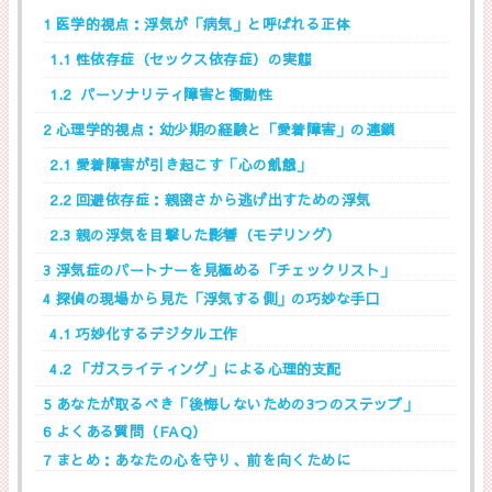
1
医学的視点：浮気が「病気」と呼ばれる正体
1.1
性依存症（セックス依存症）の実態
1.2
パーソナリティ障害と衝動性
2
心理学的視点：幼少期の経験と「愛着障害」の連鎖
2.1
愛着障害が引き起こす「心の飢餓」
2.2
回避依存症：親密さから逃げ出すための浮気
2.3
親の浮気を目撃した影響（モデリング）
3
浮気症のパートナーを見極める「チェックリスト」
4
探偵の現場から見た「浮気する側」の巧妙な手口
4.1
巧妙化するデジタル工作
4.2
「ガスライティング」による心理的支配
5
あなたが取るべき「後悔しないための3つのステップ」
6
よくある質問（FAQ）
7
まとめ：あなたの心を守り、前を向くために