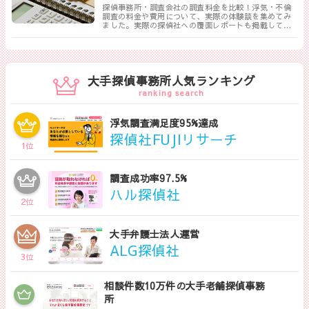
探偵事務所・調査会社の調査料金を比較！浮気・不倫
調査の料金や費用について、実際の体験談を集めてみ
ました。実際の探偵社への覆面レポートも掲載してい
ます。相談する探偵社を決める前に是非一度御覧くだ
さい。
大手探偵事務所人気ランキング
ranking search
浮気調査満足度95%達成
探偵社FUJIリサーチ
1
位
調査成功率97.5%
ハル探偵社
2
位
大手弁護士法人運営
ALG探偵社
3
位
相談件数10万件の大手老舗探偵事務
所