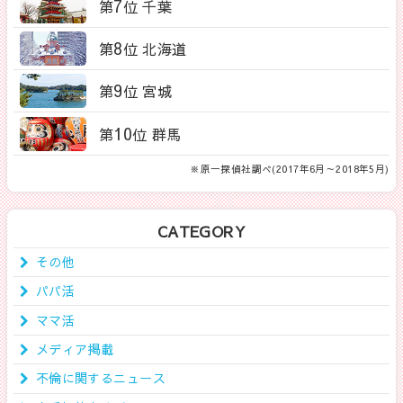
7
第
位 千葉
8
第
位 北海道
9
第
位 宮城
10
第
位 群馬
※原一探偵社調べ(2017年6月～2018年5月)
CATEGORY
その他
パパ活
ママ活
メディア掲載
不倫に関するニュース