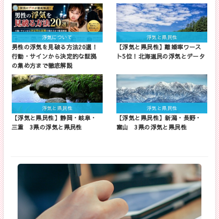
浮気について
浮気と県民性
男性の浮気を見破る方法20選！
【浮気と県民性】離婚率ワース
行動・サインから決定的な証拠
ト5位！北海道民の浮気とデータ
の集め方まで徹底解説
浮気と県民性
浮気と県民性
【浮気と県民性】静岡・岐阜・
【浮気と県民性】新潟・長野・
三重 3県の浮気と県民性
富山 3県の浮気と県民性