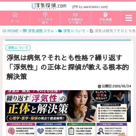
PR
[
by uwakitantei.com]
t
エリアから
大手探偵社
浮気探偵
ホーム
o
探す
から探す
について
g
HOME
浮気成敗コラム
浮気について
浮気は病気？それとも性
g
l
e
n
浮気について
a
浮気は病気？それとも性格？繰り返す
v
i
「浮気性」の正体と探偵が教える根本的
g
a
解決策
t
i
o
公開日:2026/05/24
n