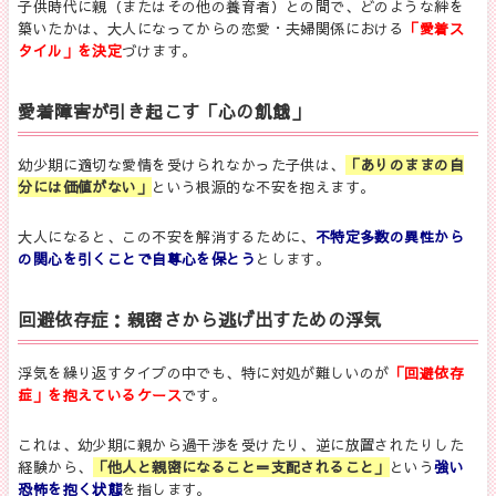
子供時代に親（またはその他の養育者）との間で、どのような絆を
築いたかは、大人になってからの恋愛・夫婦関係における
「愛着ス
タイル」を決定
づけます。
愛着障害が引き起こす「心の飢餓」
幼少期に適切な愛情を受けられなかった子供は、
「ありのままの自
分には価値がない」
という根源的な不安を抱えます。
大人になると、この不安を解消するために、
不特定多数の異性から
の関心を引くことで自尊心を保とう
とします。
回避依存症：親密さから逃げ出すための浮気
浮気を繰り返すタイプの中でも、特に対処が難しいのが
「回避依存
症」を抱えているケース
です。
これは、幼少期に親から過干渉を受けたり、逆に放置されたりした
経験から、
「他人と親密になること＝支配されること」
という
強い
恐怖を抱く状態
を指します。