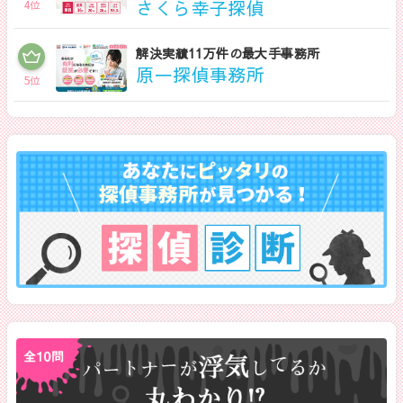
さくら幸子探偵
4
位
解決実績11万件の最大手事務所
原一探偵事務所
5
位