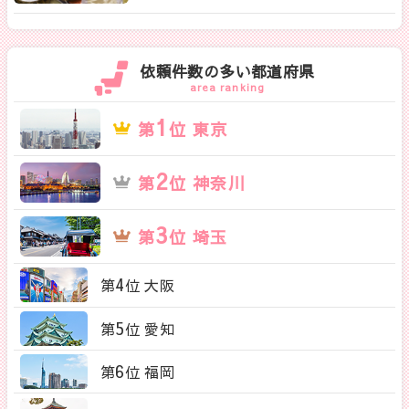
依頼件数の多い都道府県
area ranking
1
第
位 東京
2
第
位 神奈川
3
第
位 埼玉
4
第
位 大阪
5
第
位 愛知
6
第
位 福岡