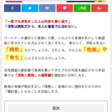
LINE
「一度でも浮気をした人は何度も繰り返す」
「浮気は病気だから、本人の意思では治せない」
パートナーの裏切りに直面した際、このような言葉を耳にして絶望
感に苛まれている方は少なくありません。
果たして、浮気は本当に
「病気」
「性格」や
なのでしょうか。それとも、その人の
「育ち」
によるものなのでしょうか。
浮気調査の最前線で真実を暴いてきたプロの知見を融合させた本記
事では
「浮気と病気」の境界線
を徹底的に分析します。
読者の皆様が現状を正しく理解し、後悔のない選択をするための
「羅針盤」となることを目指します。
目次