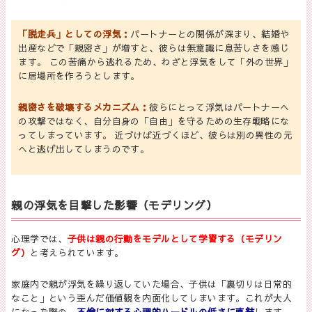
「脱走兵」としての浮気：
パートナーとの関係が深まり、結婚や
出産などで「親密さ」が増すと、彼らは無意識に息苦しさを感じ
ます。 この苦痛から逃れるため、わざと浮気をして「外の世界」
に居場所を作ろうとします。
親密さを破壊するメカニズム：
彼
らにとって浮気はパートナーへ
の攻撃ではなく、自分自身の「自由」を守るための生存戦略にな
ってしまっています。 近づけば近づくほど、彼らは別の異性の元
へと逃げ出してしまうのです。
親の浮気を目撃した影響（モデリング）
心理学では、
子供は親の行動をモデルとして学習する（モデリン
グ）
と考えられています。
家庭内で親が浮気を繰り返していた場合、子供は「裏切りは日常的
なこと」という歪んだ価値観を内面化してしまいます。これが大人