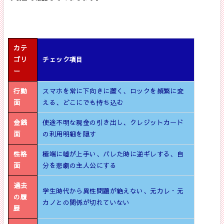
カテ
ゴリ
チェック項目
ー
行動
スマホを常に下向きに置く、ロックを頻繁に変
面
える、どこにでも持ち込む
金銭
使途不明な現金の引き出し、クレジットカード
面
の利用明細を隠す
性格
極端に嘘が上手い、バレた時に逆ギレする、自
面
分を悲劇の主人公にする
過去
学生時代から異性問題が絶えない、元カレ・元
の履
カノとの関係が切れていない
歴