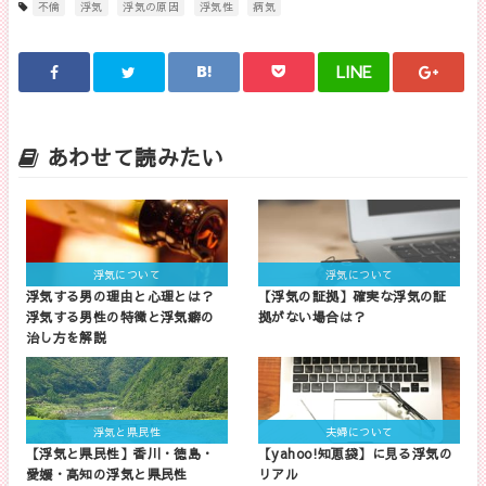
不倫
浮気
浮気の原因
浮気性
病気
LINE
あわせて読みたい
浮気について
浮気について
浮気する男の理由と心理とは？
【浮気の証拠】確実な浮気の証
浮気する男性の特徴と浮気癖の
拠がない場合は？
治し方を解説
浮気と県民性
夫婦について
【浮気と県民性】香川・徳島・
【yahoo!知恵袋】に見る浮気の
愛媛・高知の浮気と県民性
リアル