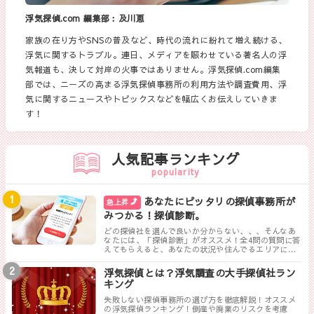
浮気探偵.com 編集部︰及川恵
家族の在り方やSNSの普及など、時代の流れに紛れて増え続ける、
浮気に関するトラブル。連日、メディアを賑わせている著名人の浮
気報道も、決して対岸の火事ではありません。浮気探偵.com編集
部では、ニーズの高まる浮気探偵事務所の利用方法や調査費用、浮
気に関するニュースやトピックスなどを幅広くお伝えしていきま
す！
人気記事ランキング
popularity
あなたにピッタリの探偵事務所が
急上昇
みつかる！探偵診断。
どの探偵社を選んで良いか分からない、、、そんなあ
なたには、「探偵診断」がオススメ！全4問の質問に答
えてもらえると、あなたの状況や住んでるエリアに対
して、無料相談ができる最も相応しい探偵事務所を見
つけることができます。
浮気探偵とは？浮気調査の大手探偵社ラン
キング
失敗しない探偵事務所の選び方を徹底解説！オススメ
の浮気探偵ランキング！倒産や廃業のリスクを考慮