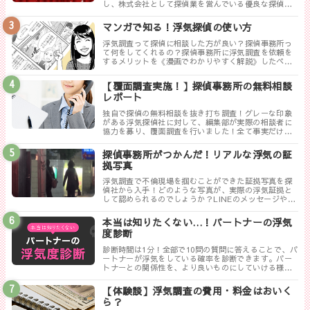
し、株式会社として探偵業を営んでいる優良な探偵事
務所を紹介します。トラブルが少なく料金も手頃、さ
らに高い調査力が評判の探偵事務所を厳選しました。
マンガで知る！浮気探偵の使い方
浮気調査って探偵に相談した方が良い？探偵事務所っ
て何をしてくれるの？探偵事務所に浮気調査を依頼を
するメリットを《漫画でわかりやすく解説》したペー
ジです。
【覆面調査実施！】探偵事務所の無料相談
レポート
独自で探偵の無料相談を抜き打ち調査！グレーな印象
がある浮気探偵社に対して、編集部が実際の相談者に
協力を募り、覆面調査を行いました！全て事実だけ書
き記した探偵ぶっちゃけレポートのまとめです。
探偵事務所がつかんだ！リアルな浮気の証
拠写真
浮気調査で不倫現場を掴むことができた証拠写真を探
偵社から入手！どのような写真が、実際の浮気証拠と
して認められるのでしょうか？LINEのメッセージやり
取りは証拠にならない！？勘違いしやすい実際の証拠
写真について解説します。
本当は知りたくない…！パートナーの浮気
度診断
診断時間は1分！全部で10問の質問に答えることで、パ
ートナーが浮気をしている確率を診断できます。パー
トナーとの関係性を、より良いものにしていける様に
まずは試してみましょう！
【体験談】浮気調査の費用・料金はおいく
ら？