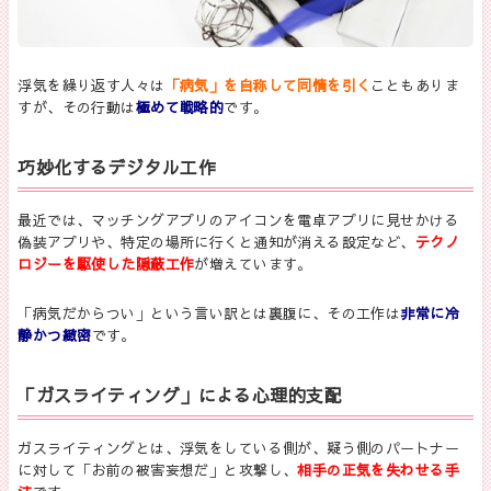
浮気を繰り返す人々は
「病気」を自称して同情を引く
こともありま
すが、その行動は
極めて戦略的
です。
巧妙化するデジタル工作
最近では、マッチングアプリのアイコンを電卓アプリに見せかける
偽装アプリや、特定の場所に行くと通知が消える設定など、
テクノ
ロジーを駆使した隠蔽工作
が増えています。
「病気だからつい」という言い訳とは裏腹に、その工作は
非常に冷
静かつ緻密
です。
「ガスライティング」による心理的支配
ガスライティングとは、浮気をしている側が、疑う側のパートナー
に対して「お前の被害妄想だ」と攻撃し、
相手の正気を失わせる手