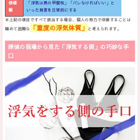
価値
「浮気は男の甲斐性」「バレなければいい」と
観
いった発言を日常的にする
※上記の項目ですべて該当する場合、個人の努力で改善することは
「重度の浮気体質」
極めて困難な
と考えられます。
探偵の現場から見た「浮気する側」の巧妙な手
口