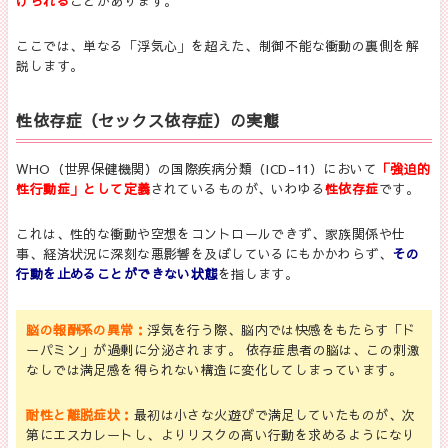
けられる
ことがあります。
ここでは、単なる「浮気心」を超えた、制御不能な衝動の裏側を解
説します。
性依存症（セックス依存症）の実態
WHO（世界保健機関）の国際疾病分類（ICD-11）において
「強迫的
性行動症」として定義
されているものが、いわゆる
性依存症
です。
これは、性的な衝動や空想をコントロールできず、家族関係や仕
事、経済状況に深刻な悪影響を及ぼしているにもかかわらず、
その
行動を止めることができない状態
を指します。
脳の報酬系の異常：
浮気を行う際、脳内では快感をもたらす「ド
ーパミン」が過剰に分泌されます。 依存症患者の脳は、この刺激
なしでは満足感を得られない構造に変化してしまっています。
耐性と離脱症状：
最初は小さな火遊びで満足していたものが、次
第にエスカレートし、よりリスクの高い行動を求めるようになり