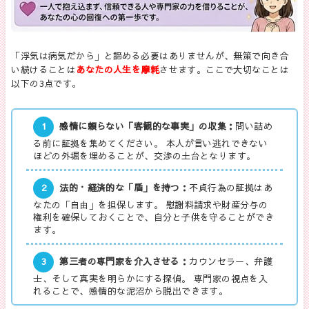
「浮気は病気だから」と諦める必要はありませんが、無策で向き合
い続けることは
あなたの人生を摩耗
させます。ここで大切なことは
以下の3点です。
1
感情に頼らない「客観的な事実」の収集：
問い詰め
る前に証拠を集めてください。 本人が言い逃れできない
ほどの外堀を埋めることが、交渉の土台となります。
2
法的・経済的な「盾」を持つ：
不貞行為の証拠はあ
なたの「自由」を担保します。 慰謝料請求や財産分与の
権利を確保しておくことで、自分と子供を守ることができ
ます。
3
第三者の専門家を介入させる：
カウンセラー、弁護
士、そして真実を明らかにする探偵。 専門家の視点を入
れることで、感情的な泥沼から脱出できます。