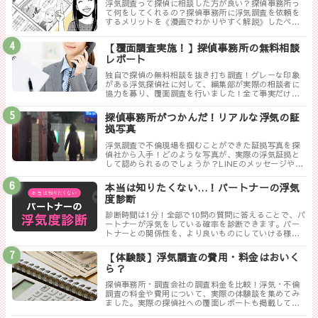
浮気調査って探偵に相談した方が良い？探偵事務所っ
て何をしてくれるの？探偵事務所に浮気調査を依頼を
するメリットを《漫画でわかりやすく解説》したペー
ジです。
【覆面調査実施！】探偵事務所の無料相談
レポート
独自で探偵の無料相談を抜き打ち調査！グレーな印象
がある浮気探偵社に対して、編集部が実際の相談者に
協力を募り、覆面調査を行いました！全て事実だけ書
き記した探偵ぶっちゃけレポートのまとめです。
探偵事務所がつかんだ！リアルな浮気の証
拠写真
浮気調査で不倫現場を掴むことができた証拠写真を探
偵社から入手！どのような写真が、実際の浮気証拠と
して認められるのでしょうか？LINEのメッセージやり
取りは証拠にならない！？勘違いしやすい実際の証拠
写真について解説します。
本当は知りたくない…！パートナーの浮気
度診断
診断時間は1分！全部で10問の質問に答えることで、パ
ートナーが浮気をしている確率を診断できます。パー
トナーとの関係性を、より良いものにしていける様に
まずは試してみましょう！
【体験談】浮気調査の費用・料金はおいく
ら？
探偵事務所・調査会社の調査料金を比較！浮気・不倫
調査の料金や費用について、実際の体験談を集めてみ
ました。実際の探偵社への覆面レポートも掲載してい
ます。相談する探偵社を決める前に是非一度御覧くだ