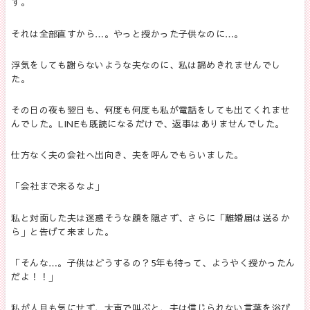
す。
それは全部直すから…。やっと授かった子供なのに…。
浮気をしても謝らないような夫なのに、私は諦めきれませんでし
た。
その日の夜も翌日も、何度も何度も私が電話をしても出てくれませ
んでした。
LINE
も既読になるだけで、返事はありませんでした。
仕方なく夫の会社へ出向き、夫を呼んでもらいました。
「会社まで来るなよ」
私と対面した夫は迷惑そうな顔を隠さず、さらに「離婚届は送るか
ら」と告げて来ました。
「そんな…。子供はどうするの？
5
年も待って、ようやく授かったん
だよ！！」
私が人目も気にせず、大声で叫ぶと、夫は信じられない言葉を浴び