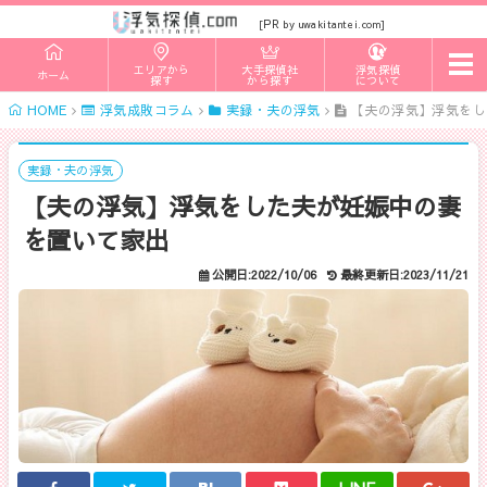
PR
[
by uwakitantei.com]
t
エリアから
大手探偵社
浮気探偵
ホーム
o
探す
から探す
について
g
HOME
浮気成敗コラム
実録・夫の浮気
【夫の浮気】浮気をし
g
l
e
n
実録・夫の浮気
a
【夫の浮気】浮気をした夫が妊娠中の妻
v
i
を置いて家出
g
a
t
公開日:2022/10/06
最終更新日:2023/11/21
i
o
n