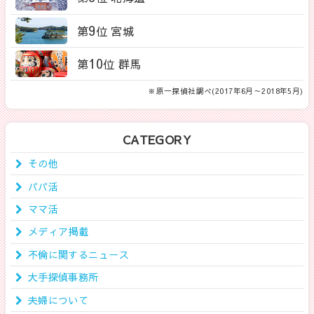
9
第
位 宮城
10
第
位 群馬
※原一探偵社調べ(2017年6月～2018年5月)
CATEGORY
その他
パパ活
ママ活
メディア掲載
不倫に関するニュース
大手探偵事務所
夫婦について