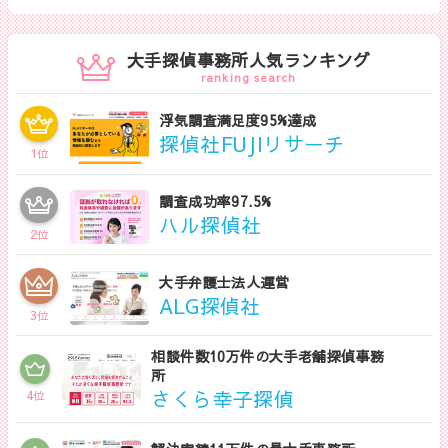
さい。
大手探偵事務所人気ランキング
ranking search
浮気調査満足度95%達成
探偵社FUJIリサーチ
1
位
調査成功率97.5%
ハル探偵社
2
位
大手弁護士法人運営
ALG探偵社
3
位
相談件数10万件の大手老舗探偵事務
所
さくら幸子探偵
4
位