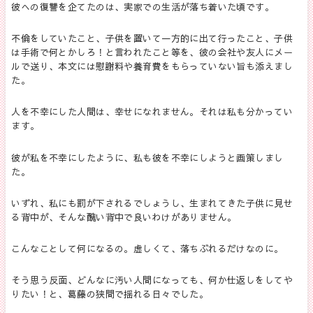
彼への復讐を企てたのは、実家での生活が落ち着いた頃です。
不倫をしていたこと、子供を置いて一方的に出て行ったこと、子供
は手術で何とかしろ！と言われたこと等を、彼の会社や友人にメー
ルで送り、本文には慰謝料や養育費をもらっていない旨も添えまし
た。
人を不幸にした人間は、幸せになれません。それは私も分かってい
ます。
彼が私を不幸にしたように、私も彼を不幸にしようと画策しまし
た。
いずれ、私にも罰が下されるでしょうし、生まれてきた子供に見せ
る背中が、そんな醜い背中で良いわけがありません。
こんなことして何になるの。虚しくて、落ちぶれるだけなのに。
そう思う反面、どんなに汚い人間になっても、何か仕返しをしてや
りたい！と、葛藤の狭間で揺れる日々でした。