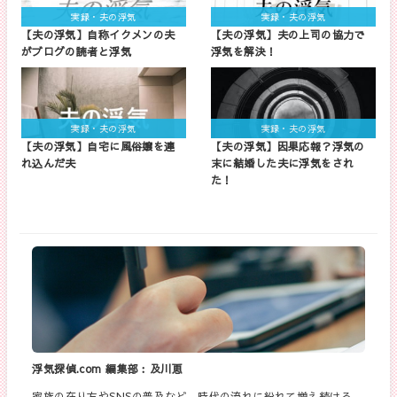
実録・夫の浮気
実録・夫の浮気
【夫の浮気】自称イクメンの夫
【夫の浮気】夫の上司の協力で
がブログの読者と浮気
浮気を解決！
実録・夫の浮気
実録・夫の浮気
【夫の浮気】自宅に風俗嬢を連
【夫の浮気】因果応報？浮気の
れ込んだ夫
末に結婚した夫に浮気をされ
た！
浮気探偵.com 編集部︰及川恵
家族の在り方やSNSの普及など、時代の流れに紛れて増え続ける、