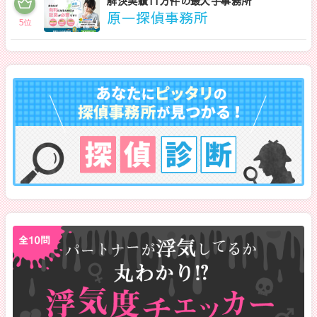
解決実績11万件の最大手事務所
原一探偵事務所
5
位