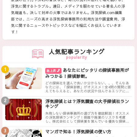
浮気に関するトラブル。連日、メディアを賑わせている著名人の浮
気報道も、決して対岸の火事ではありません。浮気探偵.com編集
部では、ニーズの高まる浮気探偵事務所の利用方法や調査費用、浮
気に関するニュースやトピックスなどを幅広くお伝えしていきま
す！
人気記事ランキング
popularity
あなたにピッタリの探偵事務所が
急上昇
みつかる！探偵診断。
どの探偵社を選んで良いか分からない、、、そんなあ
なたには、「探偵診断」がオススメ！全4問の質問に答
えてもらえると、あなたの状況や住んでるエリアに対
して、無料相談ができる最も相応しい探偵事務所を見
つけることができます。
浮気探偵とは？浮気調査の大手探偵社ラン
キング
失敗しない探偵事務所の選び方を徹底解説！オススメ
の浮気探偵ランキング！倒産や廃業のリスクを考慮
し、株式会社として探偵業を営んでいる優良な探偵事
務所を紹介します。トラブルが少なく料金も手頃、さ
らに高い調査力が評判の探偵事務所を厳選しました。
マンガで知る！浮気探偵の使い方