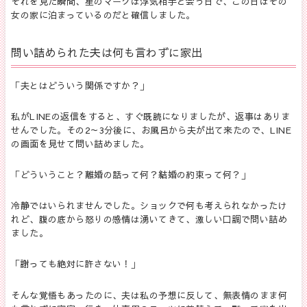
それを見た瞬間、星のマークは浮気相手と会う日で、この日はその
女の家に泊まっているのだと確信しました。
問い詰められた夫は何も言わずに家出
「夫とはどういう関係ですか？」
私が
LINE
の返信をすると、すぐ既読になりましたが、返事はありま
せんでした。その
2
～
3
分後に、お風呂から夫が出て来たので、
LINE
の画面を見せて問い詰めました。
「どういうこと？離婚の話って何？結婚の約束って何？」
冷静ではいられませんでした。ショックで何も考えられなかったけ
れど、腹の底から怒りの感情は湧いてきて、激しい口調で問い詰め
ました。
「謝っても絶対に許さない！」
そんな覚悟もあったのに、夫は私の予想に反して、無表情のまま何