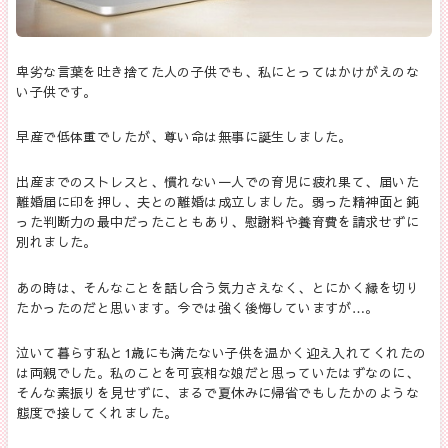
卑劣な言葉を吐き捨てた人の子供でも、私にとってはかけがえのな
い子供です。
早産で低体重でしたが、尊い命は無事に誕生しました。
出産までのストレスと、慣れない一人での育児に疲れ果て、届いた
離婚届に印を押し、夫との離婚は成立しました。弱った精神面と鈍
った判断力の最中だったこともあり、慰謝料や養育費を請求せずに
別れました。
あの時は、そんなことを話し合う気力さえなく、とにかく縁を切り
たかったのだと思います。今では強く後悔していますが…。
泣いて暮らす私と
1
歳にも満たない子供を温かく迎え入れてくれたの
は両親でした。私のことを可哀相な娘だと思っていたはずなのに、
そんな素振りを見せずに、まるで夏休みに帰省でもしたかのような
態度で接してくれました。