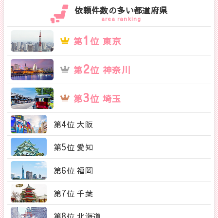
依頼件数の多い都道府県
area ranking
1
第
位 東京
2
第
位 神奈川
3
第
位 埼玉
4
第
位 大阪
5
第
位 愛知
6
第
位 福岡
7
第
位 千葉
8
第
位 北海道