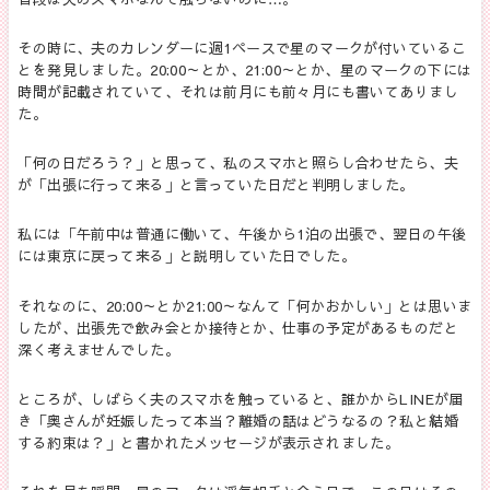
その時に、夫のカレンダーに週
1
ペースで星のマークが付いているこ
とを発見しました。
20:00
～とか、
21:00
～とか、星のマークの下には
時間が記載されていて、それは前月にも前々月にも書いてありまし
た。
「何の日だろう？」と思って、私のスマホと照らし合わせたら、夫
が「出張に行って来る」と言っていた日だと判明しました。
私には「午前中は普通に働いて、午後から
1
泊の出張で、翌日の午後
には東京に戻って来る」と説明していた日でした。
それなのに、
20:00
～とか
21:00
～なんて「何かおかしい」とは思いま
したが、出張先で飲み会とか接待とか、仕事の予定があるものだと
深く考えませんでした。
ところが、しばらく夫のスマホを触っていると、誰かから
LINE
が届
き「奥さんが妊娠したって本当？離婚の話はどうなるの？私と結婚
する約束は？」と書かれたメッセージが表示されました。