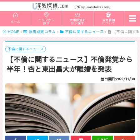
PR
[
by uwakitantei.com]
t
エリアから
大手探偵社
浮気探偵
ホーム
o
探す
から探す
について
g
HOME
浮気成敗コラム
不倫に関するニュース
【不倫に関する
g
l
e
n
不倫に関するニュース
a
【不倫に関するニュース】不倫発覚から
v
i
半年！杏と東出昌大が離婚を発表
g
a
t
公開日:2022/11/30
i
o
n