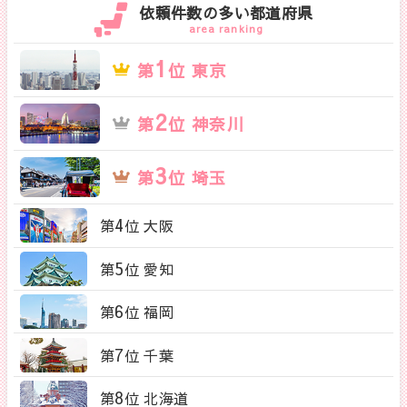
依頼件数の多い都道府県
area ranking
1
第
位 東京
2
第
位 神奈川
3
第
位 埼玉
4
第
位 大阪
5
第
位 愛知
6
第
位 福岡
7
第
位 千葉
8
第
位 北海道