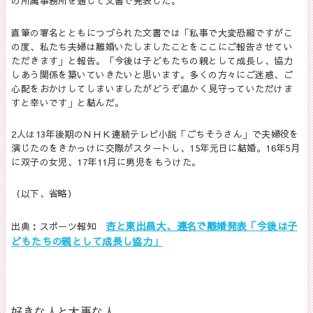
の所属事務所を通じて文書で発表した。
直筆の署名とともにつづられた文書では「私事で大変恐縮ですがこ
の度、私たち夫婦は離婚いたしましたことをここにご報告させてい
ただきます」と報告。「今後は子どもたちの親として成長し、協力
しあう関係を築いていきたいと思います。多くの方々にご迷惑、ご
心配をおかけしてしまいましたがどうぞ温かく見守っていただけま
すと幸いです」と結んだ。
2人は13年後期のＮＨＫ連続テレビ小説「ごちそうさん」で夫婦役を
演じたのをきかっけに交際がスタートし、15年元日に結婚。16年5月
に双子の女児、17年11月に男児をもうけた。
（以下、省略）
杏と東出昌大、連名で離婚発表「今後は子
出典：スポーツ報知
どもたちの親として成長し協力」
好きな人と大事な人