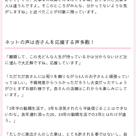
人は違うんですよ。そこのところがみんな、分かってないような気
がしますね」と述べたことが印象に残っています。
ネットの声は杏さんを応援する声多数！
「
離婚して、この先どんな人生が待っているかは分からないけど
次
に進んで大正解ですね。
応援しています
」
「
ただただ杏さんには周りを頼りながら3人のお子さんと頑張ってい
ってほしい。
不倫発覚からつらかっただろうし大変だったでしょう
がひとまずお疲れ様です。
杏さんの活躍はこれからも楽しみにして
います。
」
「
5年半の結婚生活で、3年も浮気されたら今後信じることはできな
いわな。
長年連れ添った20、30年の結婚生活での3年とはわけが違
う。
」
「
たしかに東出さんのした事は、とても許される事ではないし、自