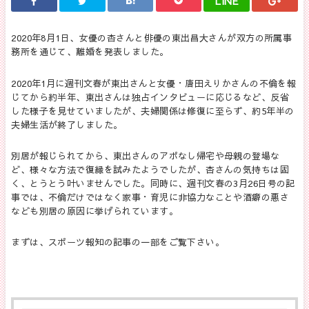
LINE
2020年8月1日、女優の杏さんと俳優の東出昌大さんが双方の所属事
務所を通じて、離婚を発表しました。
2020年1月に週刊文春が東出さんと女優・唐田えりかさんの不倫を報
じてから約半年、東出さんは独占インタビューに応じるなど、反省
した様子を見せていましたが、夫婦関係は修復に至らず、約5年半の
夫婦生活が終了しました。
別居が報じられてから、東出さんのアポなし帰宅や母親の登場な
ど、様々な方法で復縁を試みたようでしたが、杏さんの気持ちは固
く、とうとう叶いませんでした。同時に、週刊文春の3月26日号の記
事では、不倫だけではなく家事・育児に非協力なことや酒癖の悪さ
なども別居の原因に挙げられています。
まずは、スポーツ報知の記事の一部をご覧下さい。