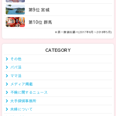
9
第
位 宮城
10
第
位 群馬
※原一探偵社調べ(2017年6月～2018年5月)
CATEGORY
その他
パパ活
ママ活
メディア掲載
不倫に関するニュース
大手探偵事務所
夫婦について