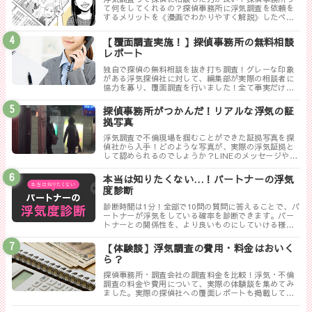
て何をしてくれるの？探偵事務所に浮気調査を依頼を
するメリットを《漫画でわかりやすく解説》したペー
ジです。
【覆面調査実施！】探偵事務所の無料相談
レポート
独自で探偵の無料相談を抜き打ち調査！グレーな印象
がある浮気探偵社に対して、編集部が実際の相談者に
協力を募り、覆面調査を行いました！全て事実だけ書
き記した探偵ぶっちゃけレポートのまとめです。
探偵事務所がつかんだ！リアルな浮気の証
拠写真
浮気調査で不倫現場を掴むことができた証拠写真を探
偵社から入手！どのような写真が、実際の浮気証拠と
して認められるのでしょうか？LINEのメッセージやり
取りは証拠にならない！？勘違いしやすい実際の証拠
写真について解説します。
本当は知りたくない…！パートナーの浮気
度診断
診断時間は1分！全部で10問の質問に答えることで、パ
ートナーが浮気をしている確率を診断できます。パー
トナーとの関係性を、より良いものにしていける様に
まずは試してみましょう！
【体験談】浮気調査の費用・料金はおいく
ら？
探偵事務所・調査会社の調査料金を比較！浮気・不倫
調査の料金や費用について、実際の体験談を集めてみ
ました。実際の探偵社への覆面レポートも掲載してい
ます。相談する探偵社を決める前に是非一度御覧くだ
さい。