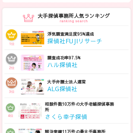
大手探偵事務所人気ランキング
ranking search
浮気調査満足度95%達成
探偵社FUJIリサーチ
1
位
調査成功率97.5%
ハル探偵社
2
位
大手弁護士法人運営
ALG探偵社
3
位
相談件数10万件の大手老舗探偵事務
所
さくら幸子探偵
4
位
解決実績11万件の最大手事務所