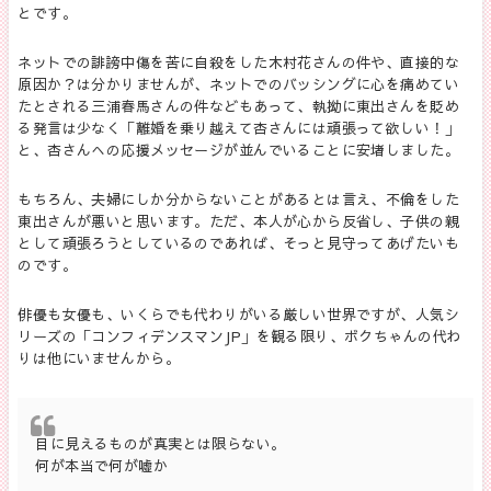
とです。
ネットでの誹謗中傷を苦に自殺をした木村花さんの件や、直接的な
原因か？は分かりませんが、ネットでのバッシングに心を痛めてい
たとされる三浦春馬さんの件などもあって、執拗に東出さんを貶め
る発言は少なく「離婚を乗り越えて杏さんには頑張って欲しい！」
と、杏さんへの応援メッセージが並んでいることに安堵しました。
もちろん、夫婦にしか分からないことがあるとは言え、不倫をした
東出さんが悪いと思います。ただ、本人が心から反省し、子供の親
として頑張ろうとしているのであれば、そっと見守ってあげたいも
のです。
俳優も女優も、いくらでも代わりがいる厳しい世界ですが、人気シ
リーズの「コンフィデンスマンJP」を観る限り、ボクちゃんの代わ
りは他にいませんから。
目に見えるものが真実とは限らない。
何が本当で何が嘘か