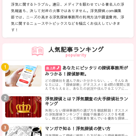
浮気に関するトラブル。連日、メディアを賑わせている著名人の浮
気報道も、決して対岸の火事ではありません。浮気探偵.com編集
部では、ニーズの高まる浮気探偵事務所の利用方法や調査費用、浮
気に関するニュースやトピックスなどを幅広くお伝えしていきま
す！
人気記事ランキング
popularity
あなたにピッタリの探偵事務所が
急上昇
みつかる！探偵診断。
どの探偵社を選んで良いか分からない、、、そんなあ
なたには、「探偵診断」がオススメ！全4問の質問に答
えてもらえると、あなたの状況や住んでるエリアに対
して、無料相談ができる最も相応しい探偵事務所を見
つけることができます。
浮気探偵とは？浮気調査の大手探偵社ラン
キング
失敗しない探偵事務所の選び方を徹底解説！オススメ
の浮気探偵ランキング！倒産や廃業のリスクを考慮
し、株式会社として探偵業を営んでいる優良な探偵事
務所を紹介します。トラブルが少なく料金も手頃、さ
らに高い調査力が評判の探偵事務所を厳選しました。
マンガで知る！浮気探偵の使い方
浮気調査って探偵に相談した方が良い？探偵事務所っ