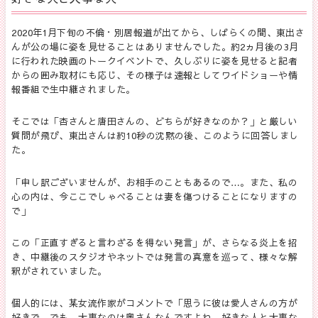
2020年1月下旬の不倫・別居報道が出てから、しばらくの間、東出さ
んが公の場に姿を見せることはありませんでした。約2ヵ月後の3月
に行われた映画のトークイベントで、久しぶりに姿を見せると記者
からの囲み取材にも応じ、その様子は速報としてワイドショーや情
報番組で生中継されました。
そこでは「杏さんと唐田さんの、どちらが好きなのか？」と厳しい
質問が飛び、東出さんは約10秒の沈黙の後、このように回答しまし
た。
「申し訳ございませんが、お相手のこともあるので…。また、私の
心の内は、今ここでしゃべることは妻を傷つけることになりますの
で」
この「正直すぎると言わざるを得ない発言」が、さらなる炎上を招
き、中継後のスタジオやネットでは発言の真意を巡って、様々な解
釈がされていました。
個人的には、某女流作家がコメントで「思うに彼は愛人さんの方が
好きで。でも、大事なのは奥さんなんですよね。好きな人と大事な