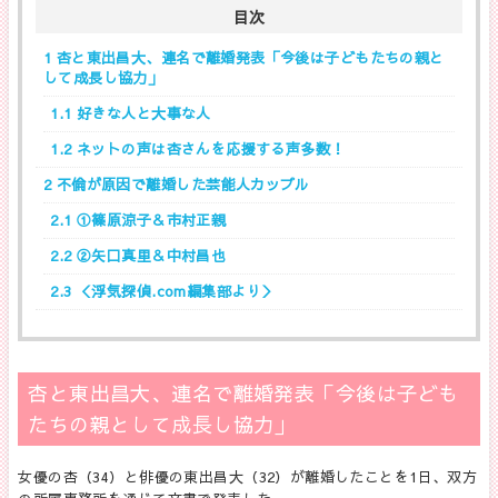
目次
1
杏と東出昌大、連名で離婚発表「今後は子どもたちの親と
して成長し協力」
1.1
好きな人と大事な人
1.2
ネットの声は杏さんを応援する声多数！
2
不倫が原因で離婚した芸能人カップル
2.1
①篠原涼子＆市村正親
2.2
②矢口真里＆中村昌也
2.3
＜浮気探偵.com編集部より＞
杏と東出昌大、連名で離婚発表「今後は子ども
たちの親として成長し協力」
女優の杏（34）と俳優の東出昌大（32）が離婚したことを1日、双方