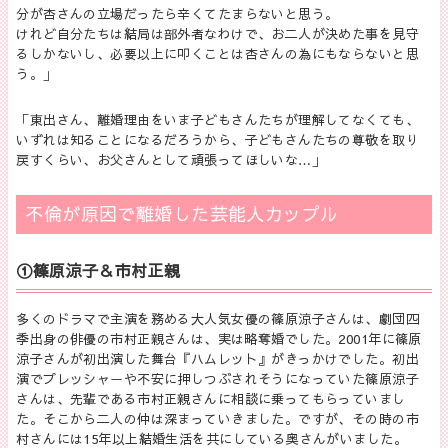
分が杏さんの立場だったら辛くてたまらないと思う。
けれど自分たちは結局は部外者なわけで、お二人が決めた事を見守
るしかないし、必要以上に叩くことは杏さんの為にもならないと思
う。
」
「
東出さん、離婚理由をいま子どもさんたちが理解してなくても、
いずれは知ることになるだろうから、子どもさんたちの尊敬を取り
戻すくらい、お父さんとして頑張ってほしいな…
」
不倫が原因で離婚した芸能人カップル
①篠原涼子＆市村正親
多くのドラマで主演を務める大人気女優の篠原涼子さんは、劇団四
季出身の俳優の市村正親さんは、実は略奪婚でした。2001年に篠原
涼子さんが初出演した舞台『ハムレット』がきっかけでした。初出
演でプレッシャーや不安に押しつぶされそうになっていた篠原涼子
さんは、先輩である市村正親さんに相談に乗ってもらっていまし
た。そこから二人の仲は深まっていきました。ですが、その時の市
村さんには15年以上結婚生活を共にしている奥さんがいました。