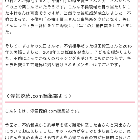
中村さんが帰宅すると、不倫相手の梅田賢三さんと矢口さんがベッ
ドの上で楽しんでいたそうです。こんな不倫現場を目の当たりにし
た中村さんは可哀そうですが、当然その後離婚が成立しました。不
倫によって、不倫相手の梅田賢三さんは事務所をクビとなり、矢口
さんはレギュラー番組を全て降板し、1年半の活動自粛をしていまし
た。
そして、まさかの矢口さんは、不倫相手だった梅田賢三さんと2018
年に再婚しました。2019年には妊娠を発表し、子どもを授かりまし
た。不倫によってかなりのバッシングを受けたにもかかわらず、キ
ャラを変えて芸能界に残り続けられるメンタルはすごいです。
＜浮気探偵.com編集部より＞
こんにちは、浮気探偵.com編集部です。
今回は、不倫報道から約半年を経て離婚に至った杏さんと東出さん
についてお伝えしました
。ネットの声が今までと少し違うのは、東
出さんを責める声よりも杏さんを応援する声の方が圧倒的に多いこ