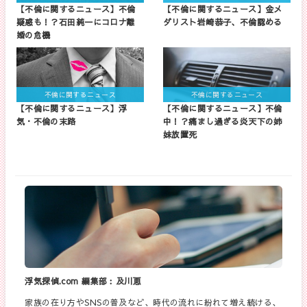
【不倫に関するニュース】不倫
【不倫に関するニュース】金メ
疑惑も！？石田純一にコロナ離
ダリスト岩崎恭子、不倫認める
婚の危機
不倫に関するニュース
不倫に関するニュース
【不倫に関するニュース】浮
【不倫に関するニュース】不倫
気・不倫の末路
中！？痛まし過ぎる炎天下の姉
妹放置死
浮気探偵.com 編集部︰及川恵
家族の在り方やSNSの普及など、時代の流れに紛れて増え続ける、