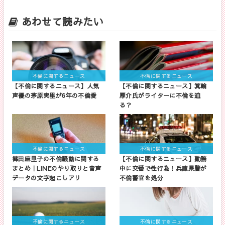
あわせて読みたい
不倫に関するニュース
不倫に関するニュース
【不倫に関するニュース】人気
【不倫に関するニュース】箕輪
声優の茅原実里が6年の不倫愛
厚介氏がライターに不倫を迫
る？
不倫に関するニュース
不倫に関するニュース
篠田麻里子の不倫騒動に関する
【不倫に関するニュース】勤務
まとめ｜LINEのやり取りと音声
中に交番で性行為！兵庫県警が
データの文字起こしアリ
不倫警官を処分
不倫に関するニュース
不倫に関するニュース