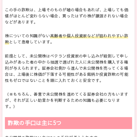
この手の詐欺は、上場そのものが嘘の場合もあれば、上場しても価
値がほとんど変わらない場合、買ったはずの株が譲渡されない場合
などがあります。
株についての知識がない
高齢者や個人投資家などが狙われやすい詐
欺
として急増しています。
前提として、未公開株はベテラン投資家の申し込みが殺到して申し
込みがあった者の中から抽選で選ばれた人に未公開株を購入する権
利が与えられます。証券会社側から進んで未公開株を売ってくる場
合は、上場後に株価が下落する可能性がある銘柄か投資詐欺の可能
性もゼロではないことを頭に入れておくと安全です。
（※もちろん、善意で未公開株を進めてくる証券会社の方もいます
が、それが正しい助言かを判断するための知識も必要になりま
す。）
詐欺の手口は主に5つ