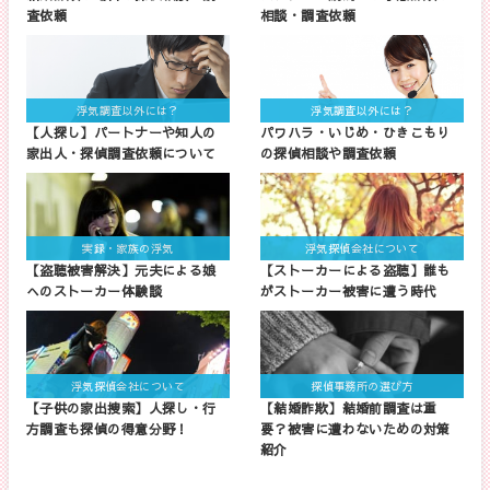
査依頼
相談・調査依頼
浮気調査以外には？
浮気調査以外には？
【人探し】パートナーや知人の
パワハラ・いじめ・ひきこもり
家出人・探偵調査依頼について
の探偵相談や調査依頼
実録・家族の浮気
浮気探偵会社について
【盗聴被害解決】元夫による娘
【ストーカーによる盗聴】誰も
へのストーカー体験談
がストーカー被害に遭う時代
浮気探偵会社について
探偵事務所の選び方
【子供の家出捜索】人探し・行
【結婚詐欺】結婚前調査は重
方調査も探偵の得意分野！
要？被害に遭わないための対策
紹介