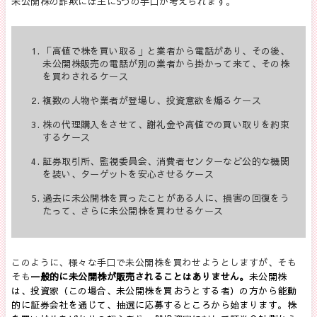
未公開株の詐欺には主に5つの手口が考えられます。
「高値で株を買い取る」と業者から電話があり、その後、
未公開株販売の電話が別の業者から掛かって来て、その株
を買わされるケース
複数の人物や業者が登場し、投資意欲を煽るケース
株の代理購入をさせて、謝礼金や高値での買い取りを約束
するケース
証券取引所、監視委員会、消費者センターなど公的な機関
を装い、ターゲットを安心させるケース
過去に未公開株を買ったことがある人に、損害の回復をう
たって、さらに未公開株を買わせるケース
このように、様々な手口で未公開株を買わせようとしますが、そも
そも
一般的に未公開株が販売されることはありません。
未公開株
は、投資家（この場合、未公開株を買おうとする者）の方から能動
的に証券会社を通じて、抽選に応募するところから始まります。株