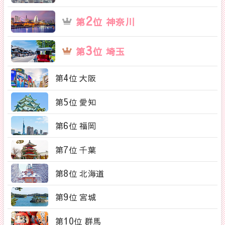
2
第
位 神奈川
3
第
位 埼玉
4
第
位 大阪
5
第
位 愛知
6
第
位 福岡
7
第
位 千葉
8
第
位 北海道
9
第
位 宮城
10
第
位 群馬