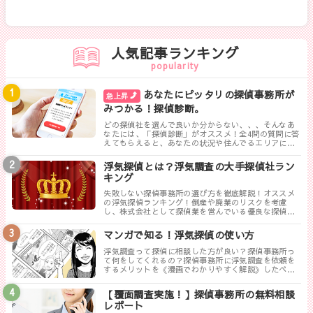
人気記事ランキング
popularity
あなたにピッタリの探偵事務所が
急上昇
みつかる！探偵診断。
どの探偵社を選んで良いか分からない、、、そんなあ
なたには、「探偵診断」がオススメ！全4問の質問に答
えてもらえると、あなたの状況や住んでるエリアに対
して、無料相談ができる最も相応しい探偵事務所を見
つけることができます。
浮気探偵とは？浮気調査の大手探偵社ラン
キング
失敗しない探偵事務所の選び方を徹底解説！オススメ
の浮気探偵ランキング！倒産や廃業のリスクを考慮
し、株式会社として探偵業を営んでいる優良な探偵事
務所を紹介します。トラブルが少なく料金も手頃、さ
らに高い調査力が評判の探偵事務所を厳選しました。
マンガで知る！浮気探偵の使い方
浮気調査って探偵に相談した方が良い？探偵事務所っ
て何をしてくれるの？探偵事務所に浮気調査を依頼を
するメリットを《漫画でわかりやすく解説》したペー
ジです。
【覆面調査実施！】探偵事務所の無料相談
レポート