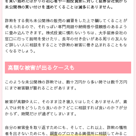
を買い始めたばかりの初心者や一般投資家に対して証券会社側から
未公開株の買い付けを進めてくることは滅多にありません。
詐欺をする側も未公開株の販売の練習をした上で騙してくることが
考えられるので、それっぽい専門用語や納得感や信頼感のあるよう
に畳み込んできます。株式投資に慣れないうちは、大手証券会社の
窓口に行って説明を受けたり、長年の付き合いがある周りの友人な
ど詳しい人に相談をすることで詐欺の被害に巻き込まれることもな
くなるでしょう。
高額な被害が出るケースも
このような未公開株の詐欺では、数十万円から多い時では数千万円
にまで被害額が膨れることがあります。
被害が高額ゆえに、そのまま泣き寝入りはしたくありませんが、素
人では何をどうしたら良いのか？どこに相談すれば良いのか？が分
からず、時間だけが過ぎてしまいます。
自分の被害金を取り返すためにも、そして、これ以上、詐欺の犠牲
者を出さないためにも、
調査のプロである興信所に相談
してみるこ