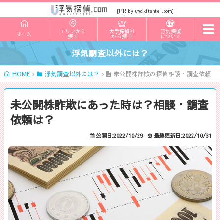
PR
[
by uwakitantei.com]
t
エリアから
大手探偵社
浮気探偵
ホーム
o
探す
から探す
について
g
g
浮気調査以外には？
l
e
HOME
浮気調査以外には？
未公開株詐欺の探偵相談・調査依頼
n
a
v
i
未公開株詐欺にあった時は？相談・調査
g
a
依頼は？
t
i
公開日:2022/10/29
最終更新日:2022/10/31
o
n