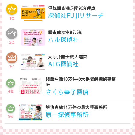
浮気調査満足度95%達成
探偵社FUJIリサーチ
1
位
調査成功率97.5%
ハル探偵社
2
位
大手弁護士法人運営
ALG探偵社
3
位
相談件数10万件の大手老舗探偵事務
所
さくら幸子探偵
4
位
解決実績11万件の最大手事務所
原一探偵事務所
5
位