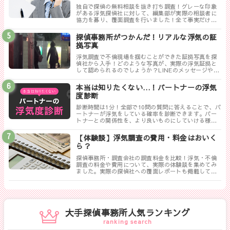
独自で探偵の無料相談を抜き打ち調査！グレーな印象
がある浮気探偵社に対して、編集部が実際の相談者に
協力を募り、覆面調査を行いました！全て事実だけ書
き記した探偵ぶっちゃけレポートのまとめです。
探偵事務所がつかんだ！リアルな浮気の証
拠写真
浮気調査で不倫現場を掴むことができた証拠写真を探
偵社から入手！どのような写真が、実際の浮気証拠と
して認められるのでしょうか？LINEのメッセージやり
取りは証拠にならない！？勘違いしやすい実際の証拠
写真について解説します。
本当は知りたくない…！パートナーの浮気
度診断
診断時間は1分！全部で10問の質問に答えることで、パ
ートナーが浮気をしている確率を診断できます。パー
トナーとの関係性を、より良いものにしていける様に
まずは試してみましょう！
【体験談】浮気調査の費用・料金はおいく
ら？
探偵事務所・調査会社の調査料金を比較！浮気・不倫
調査の料金や費用について、実際の体験談を集めてみ
ました。実際の探偵社への覆面レポートも掲載してい
ます。相談する探偵社を決める前に是非一度御覧くだ
さい。
大手探偵事務所人気ランキング
ranking search