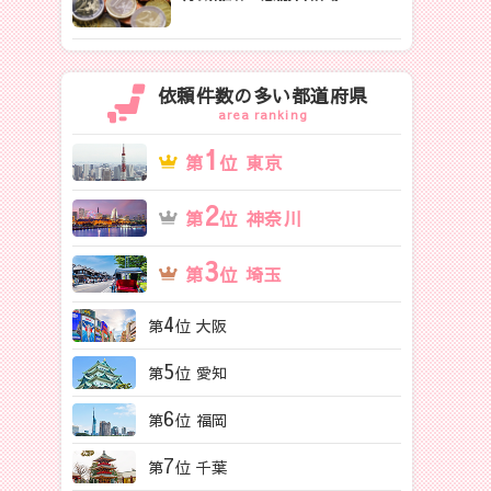
依頼件数の多い都道府県
area ranking
1
第
位 東京
2
第
位 神奈川
3
第
位 埼玉
4
第
位 大阪
5
第
位 愛知
6
第
位 福岡
7
第
位 千葉