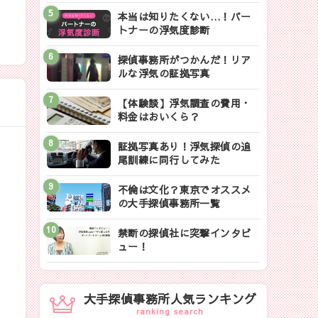
本当は知りたくない…！パー
トナーの浮気度診断
探偵事務所がつかんだ！リア
ルな浮気の証拠写真
【体験談】浮気調査の費用・
料金はおいくら？
証拠写真あり！浮気探偵の追
尾訓練に同行してみた
不倫は文化？東京でオススメ
の大手探偵事務所一覧
禁断の探偵社に突撃インタビ
ュー！
大手探偵事務所人気ランキング
ranking search