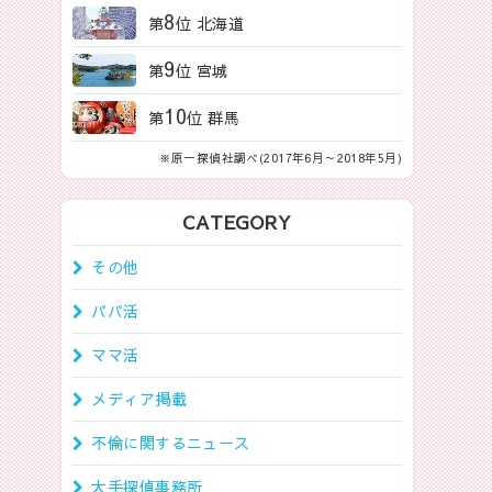
8
第
位 北海道
9
第
位 宮城
10
第
位 群馬
※原一探偵社調べ(2017年6月～2018年5月)
CATEGORY
その他
パパ活
ママ活
メディア掲載
不倫に関するニュース
大手探偵事務所