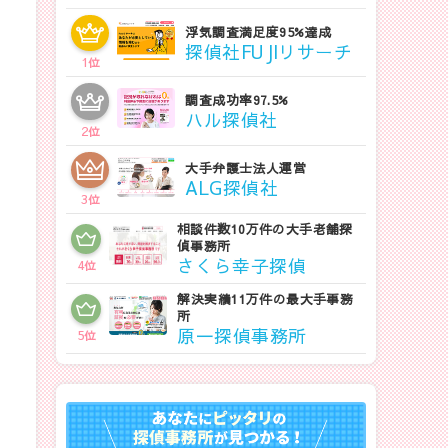
浮気調査満足度95%達成
探偵社FUJIリサーチ
1
位
調査成功率97.5%
ハル探偵社
2
位
大手弁護士法人運営
ALG探偵社
3
位
相談件数10万件の大手老舗探
偵事務所
さくら幸子探偵
4
位
解決実績11万件の最大手事務
所
原一探偵事務所
5
位