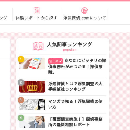
ング
体験レポートから探す
浮気探偵.comについて
人気記事ランキング
popular
あなたにピッタリの探
急上昇
偵事務所がみつかる！探偵診
断。
浮気探偵とは？浮気調査の大
手探偵社ランキング
マンガで知る！浮気探偵の使
い方
【覆面調査実施！】探偵事務
所の無料相談レポート