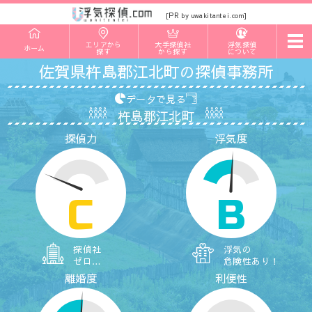
PR
[
by uwakitantei.com]
t
エリアから
大手探偵社
浮気探偵
ホーム
o
探す
から探す
について
g
佐賀県杵島郡江北町の探偵事務所
g
l
e
データで見る
n
杵島郡江北町
a
v
探偵力
浮気度
i
g
a
t
i
o
C
B
n
探偵社
浮気の
ゼロ…
危険性あり！
離婚度
利便性