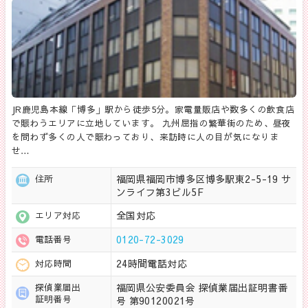
JR鹿児島本線「博多」駅から徒歩5分。家電量販店や数多くの飲食店
で賑わうエリアに立地しています。 九州屈指の繁華街のため、昼夜
を問わず多くの人で賑わっており、来訪時に人の目が気になりま
せ…
福岡県福岡市博多区博多駅東2-5-19 サ
住所
ンライフ第3ビル5F
全国対応
エリア対応
0120-72-3029
電話番号
24時間電話対応
対応時間
福岡県公安委員会 探偵業届出証明書番
探偵業届出
証明番号
号 第90120021号