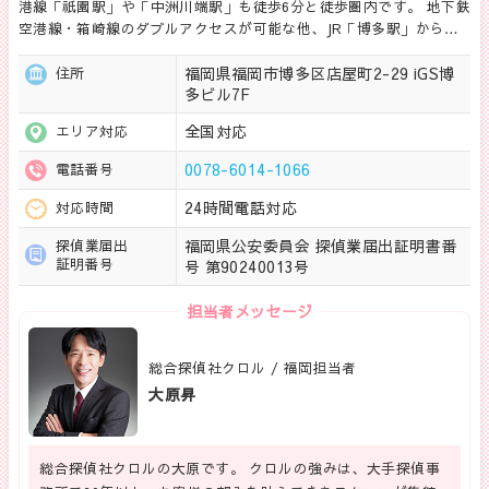
港線「祇園駅」や「中洲川端駅」も徒歩6分と徒歩圏内です。 地下鉄
空港線・箱崎線のダブルアクセスが可能な他、JR「博多駅」から…
福岡県福岡市博多区店屋町2-29 iGS博
住所
多ビル7F
全国対応
エリア対応
0078-6014-1066
電話番号
24時間電話対応
対応時間
福岡県公安委員会 探偵業届出証明書番
探偵業届出
証明番号
号 第90240013号
担当者メッセージ
総合探偵社クロル / 福岡担当者
大原昇
総合探偵社クロルの大原です。 クロルの強みは、大手探偵事