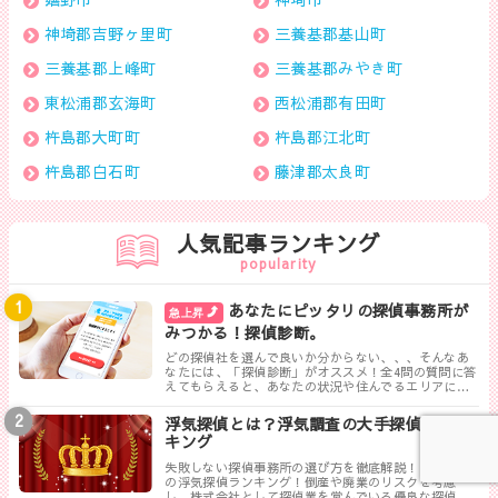
神埼郡吉野ヶ里町
三養基郡基山町
三養基郡上峰町
三養基郡みやき町
東松浦郡玄海町
西松浦郡有田町
杵島郡大町町
杵島郡江北町
杵島郡白石町
藤津郡太良町
人気記事ランキング
popularity
あなたにピッタリの探偵事務所が
急上昇
みつかる！探偵診断。
どの探偵社を選んで良いか分からない、、、そんなあ
なたには、「探偵診断」がオススメ！全4問の質問に答
えてもらえると、あなたの状況や住んでるエリアに対
して、無料相談ができる最も相応しい探偵事務所を見
つけることができます。
浮気探偵とは？浮気調査の大手探偵社ラン
キング
失敗しない探偵事務所の選び方を徹底解説！オススメ
の浮気探偵ランキング！倒産や廃業のリスクを考慮
し、株式会社として探偵業を営んでいる優良な探偵事