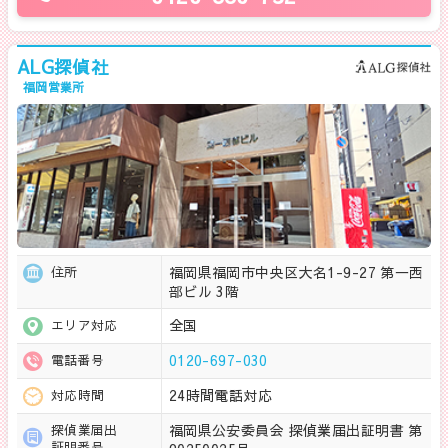
ALG探偵社
福岡営業所
福岡県福岡市中央区大名1-9-27 第一西
住所
部ビル 3階
全国
エリア対応
0120-697-030
電話番号
24時間電話対応
対応時間
福岡県公安委員会 探偵業届出証明書 第
探偵業届出
証明番号