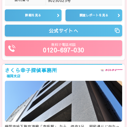
90250025号
詳細を見る
調査レポートを見る
公式サイトへ
無料で電話相談
0120-697-030
さくら幸子探偵事務所
福岡支店
福岡市地下鉄空港線「赤坂駅」 から、徒歩3分。 昭和通りに向かっ