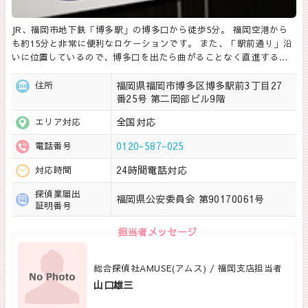
JR、福岡市地下鉄「博多駅」の博多口から徒歩5分。 福岡空港から
も約15分と非常に便利なロケーションです。 また、「駅前通り」沿
いに位置しているので、博多口を出たら曲がることなく直進する…
福岡県福岡市博多区博多駅前3丁目27
住所
番25号 第二岡部ビル9階
全国対応
エリア対応
0120-587-025
電話番号
24時間電話対応
対応時間
探偵業届出
福岡県公安委員会 第90170061号
証明番号
担当者メッセージ
総合探偵社AMUSE(アムス) / 福岡支店担当者
山口雄三