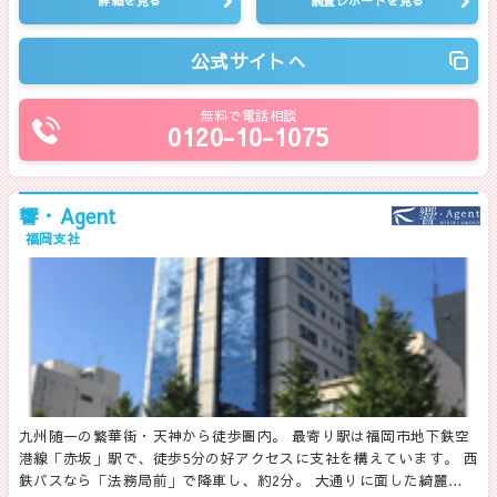
詳細を見る
調査レポートを見る
公式サイトへ
無料で電話相談
0120-10-1075
響・Agent
福岡支社
九州随一の繁華街・天神から徒歩圏内。 最寄り駅は福岡市地下鉄空
港線「赤坂」駅で、徒歩5分の好アクセスに支社を構えています。 西
鉄バスなら「法務局前」で降車し、約2分。 大通りに面した綺麗…