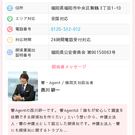
福岡県福岡市中央区舞鶴 3丁目1-10
住所
全国対応
エリア対応
0120-532-012
電話番号
24時間電話受付対応
対応時間
探偵業届出
福岡県公安委員会 第90150063号
証明番号
担当者メッセージ
響・Agent / 福岡支社担当者
西川 研一
響Agentの西川研一です。 響Agentは「誰もが安心して調査を
依頼できる探偵社を作りたい」という想いから、弁護士法
人・響の弁護士として設立した探偵社です。弁護士法人・響
にも探偵社に関するトラブル…