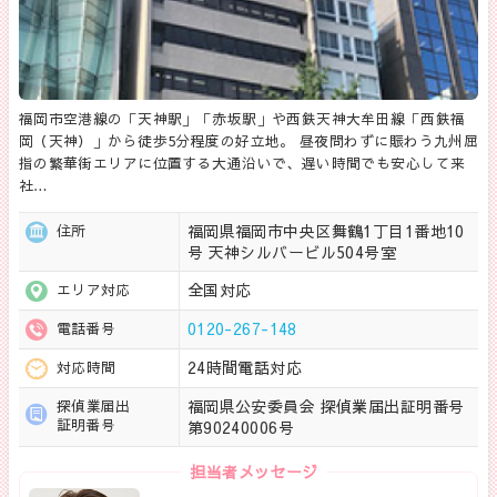
福岡市空港線の「天神駅」「赤坂駅」や西鉄天神大牟田線「西鉄福
岡（天神）」から徒歩5分程度の好立地。 昼夜問わずに賑わう九州屈
指の繁華街エリアに位置する大通沿いで、遅い時間でも安心して来
社…
福岡県福岡市中央区舞鶴1丁目1番地10
住所
号 天神シルバービル504号室
全国対応
エリア対応
0120-267-148
電話番号
24時間電話対応
対応時間
福岡県公安委員会 探偵業届出証明番号
探偵業届出
証明番号
第90240006号
担当者メッセージ