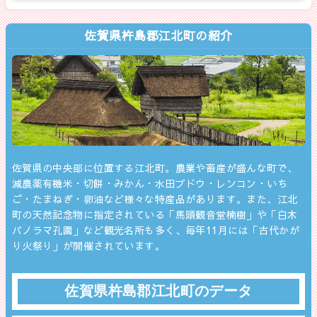
佐賀県杵島郡江北町の紹介
佐賀県の中央部に位置する江北町。農業や畜産が盛んな町で、
減農薬有機米・切餅・みかん・水田ブドウ・レンコン・いち
ご・たまねぎ・卵油など様々な特産品があります。また、江北
町の天然記念物に指定されている「馬頭観音堂楠樹」や「白木
パノラマ孔園」など観光名所も多く、毎年11月には「古代かが
り火祭り」が開催されています。
佐賀県杵島郡江北町のデータ