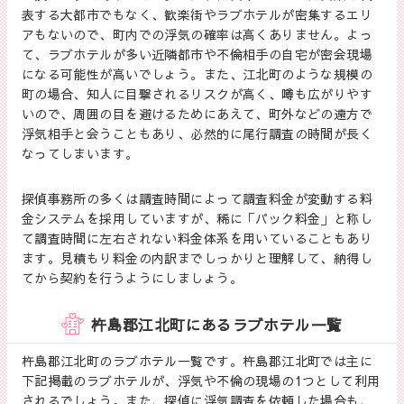
表する大都市でもなく、歓楽街やラブホテルが密集するエリ
アもないので、町内での浮気の確率は高くありません。よっ
て、ラブホテルが多い近隣都市や不倫相手の自宅が密会現場
になる可能性が高いでしょう。また、江北町のような規模の
町の場合、知人に目撃されるリスクが高く、噂も広がりやす
いので、周囲の目を避けるためにあえて、町外などの遠方で
浮気相手と会うこともあり、必然的に尾行調査の時間が長く
なってしまいます。
探偵事務所の多くは調査時間によって調査料金が変動する料
金システムを採用していますが、稀に「パック料金」と称し
て調査時間に左右されない料金体系を用いていることもあり
ます。見積もり料金の内訳までしっかりと理解して、納得し
てから契約を行うようにしましょう。
杵島郡江北町にあるラブホテル一覧
杵島郡江北町のラブホテル一覧です。杵島郡江北町では主に
下記掲載のラブホテルが、浮気や不倫の現場の1つとして利用
されるでしょう。また、探偵に浮気調査を依頼した場合も、