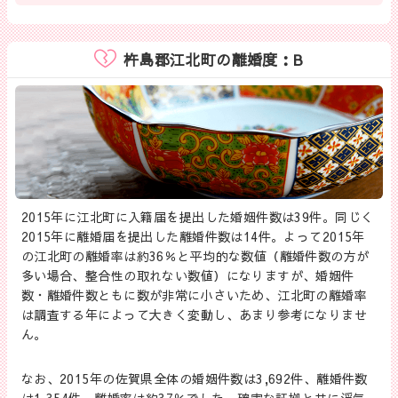
杵島郡江北町の離婚度：B
2015年に江北町に入籍届を提出した婚姻件数は39件。同じく
2015年に離婚届を提出した離婚件数は14件。よって2015年
の江北町の離婚率は約36％と平均的な数値（離婚件数の方が
多い場合、整合性の取れない数値）になりますが、婚姻件
数・離婚件数ともに数が非常に小さいため、江北町の離婚率
は調査する年によって大きく変動し、あまり参考になりませ
ん。
なお、2015年の佐賀県全体の婚姻件数は3,692件、離婚件数
は1,354件、離婚率は約37％でした。確実な証拠と共に浮気