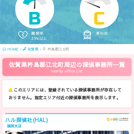
B
C
離婚率
車社会
25%以上
HOME
佐賀県
杵島郡江北町
佐賀県杵島郡江北町周辺の探偵事務所一覧
nearby office List
このエリアには、登録されている探偵事務所が存在して
おりません。指定エリア付近の探偵事務所を表示します。
ハル探偵社(HAL)
福岡支店