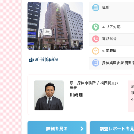
住所
エリア対応
電話番号
対応時間
探偵業届出
証明番
原一探偵事務所 / 福岡拠点担
当者
川崎剛
詳細を見る
調査レポートを