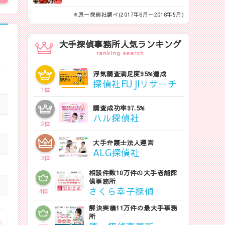
※原一探偵社調べ(2017年6月～2018年5月)
大手探偵事務所人気ランキング
ranking search
て
浮気調査満足度95%達成
探偵社FUJIリサーチ
1
位
調査成功率97.5%
ハル探偵社
2
位
大手弁護士法人運営
ALG探偵社
3
位
相談件数10万件の大手老舗探
偵事務所
さくら幸子探偵
4
位
解決実績11万件の最大手事務
所