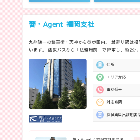
響・Agent
福岡支社
九州随一の繁華街・天神から徒歩圏内。 最寄り駅は福
います。 西鉄バスなら「法務局前」で降車し、約2分
住所
エリア対応
電話番号
対応時間
探偵業届出
証明番
響・Agent / 福岡支社担当者