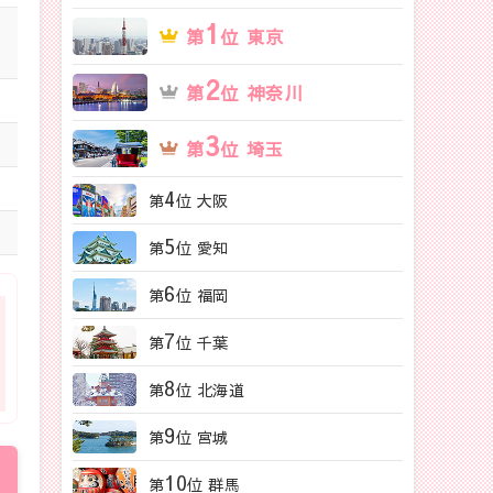
1
第
位 東京
2
第
位 神奈川
3
第
位 埼玉
4
第
位 大阪
5
第
位 愛知
6
第
位 福岡
7
第
位 千葉
8
第
位 北海道
9
第
位 宮城
10
第
位 群馬