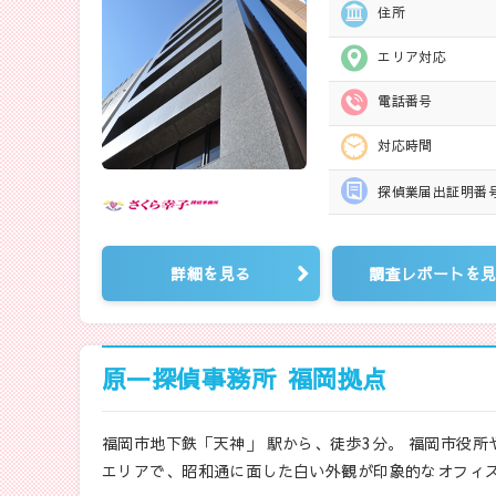
住所
エリア対応
電話番号
対応時間
探偵業届出
証明番
詳細を見る
調査レポートを
原一探偵事務所
福岡拠点
福岡市地下鉄「天神」 駅から、徒歩3分。 福岡市役
エリアで、昭和通に面した白い外観が印象的なオフィス