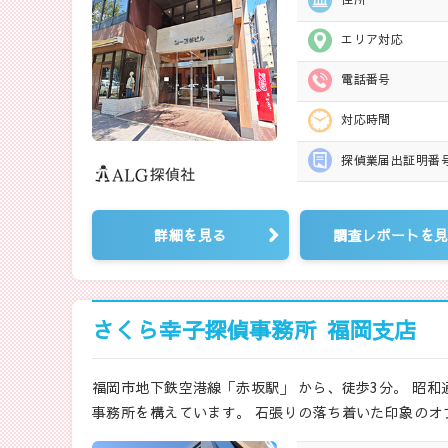
エリア対応
電話番号
対応時間
探偵業届出
証明番
詳細を見る
調査レポートを
さくら幸子探偵事務所
福岡支店
福岡市地下鉄空港線「赤坂駅」 から、徒歩3分。 昭
事務所を構えています。 石張りの落ち着いた印象のオ