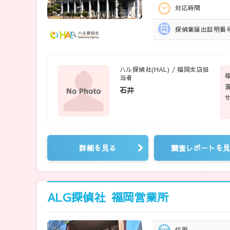
対応時間
探偵業届出
証明番
ハル探偵社(HAL) / 福岡支店担
当者
石井
詳細を見る
調査レポートを
ALG探偵社
福岡営業所
住所