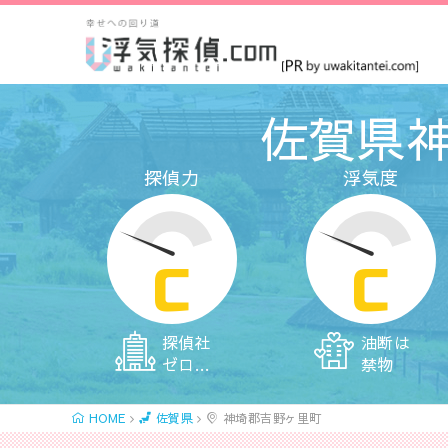
佐賀県
探偵力
浮気度
C
C
探偵社
油断は
ゼロ…
禁物
HOME
佐賀県
神埼郡吉野ヶ里町