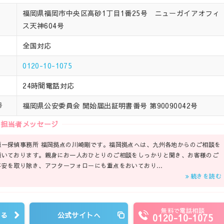
福岡県福岡市中央区高砂1丁目1番25号 ニューガイアオフィ
ス天神604号
全国対応
0120-10-1075
24時間電話対応
福岡県公安委員会 開始届出証明書番号 第90090042号
号
担当者メッセージ
原一探偵事務所 福岡拠点の川崎剛です。福岡拠点へは、九州各地からのご相談を
頂いております。親身にお一人おひとりのご相談をしっかりと聞き、お客様のご
不安を取り除き、アフターフォローにも重点をおいており…
続きを読む
無料で電話相談
見る
公式サイトへ
0120-10-1075