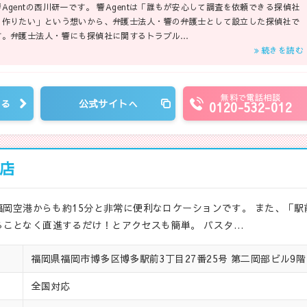
響Agentの西川研一です。 響Agentは「誰もが安心して調査を依頼できる探偵社
を作りたい」という想いから、弁護士法人・響の弁護士として設立した探偵社で
す。弁護士法人・響にも探偵社に関するトラブル…
続きを読む
無料で電話相談
見る
公式サイトへ
0120-532-012
店
福岡空港からも約15分と非常に便利なロケーションです。 また、「駅
ことなく直進するだけ！とアクセスも簡単。 バスタ…
福岡県福岡市博多区博多駅前3丁目27番25号 第二岡部ビル9階
全国対応