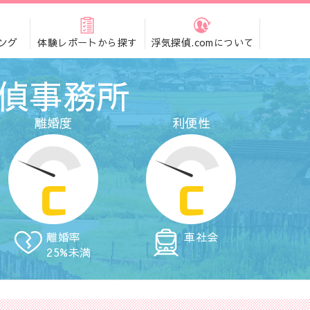
ング
体験レポートから探す
浮気探偵.comについて
偵事務所
離婚度
利便性
C
C
離婚率
車社会
25%未満