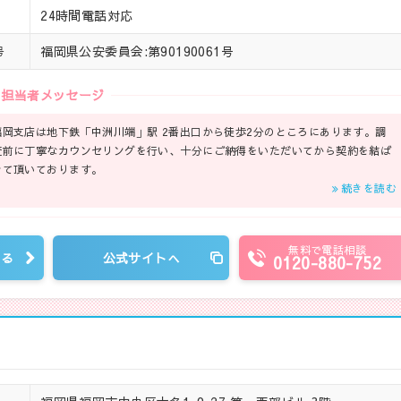
24時間電話対応
福岡県公安委員会:第90190061号
号
担当者メッセージ
福岡支店は地下鉄「中洲川端」駅 2番出口から徒歩2分のところにあります。調
査前に丁寧なカウンセリングを行い、十分にご納得をいただいてから契約を結ば
せて頂いております。
続きを読む
無料で電話相談
見る
公式サイトへ
0120-880-752