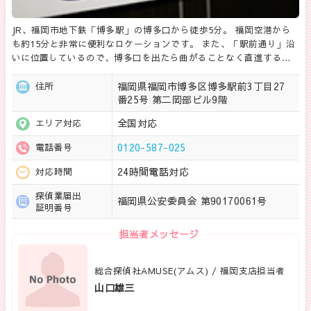
JR、福岡市地下鉄「博多駅」の博多口から徒歩5分。 福岡空港から
も約15分と非常に便利なロケーションです。 また、「駅前通り」沿
いに位置しているので、博多口を出たら曲がることなく直進する…
福岡県福岡市博多区博多駅前3丁目27
住所
番25号 第二岡部ビル9階
全国対応
エリア対応
0120-587-025
電話番号
24時間電話対応
対応時間
探偵業届出
福岡県公安委員会 第90170061号
証明番号
担当者メッセージ
総合探偵社AMUSE(アムス) / 福岡支店担当者
山口雄三