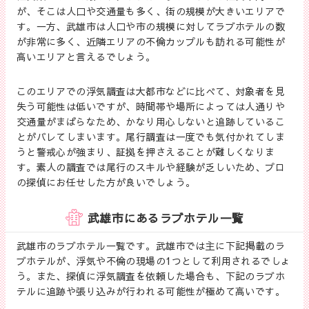
が、そこは人口や交通量も多く、街の規模が大きいエリアで
す。一方、武雄市は人口や市の規模に対してラブホテルの数
が非常に多く、近隣エリアの不倫カップルも訪れる可能性が
高いエリアと言えるでしょう。
このエリアでの浮気調査は大都市などに比べて、対象者を見
失う可能性は低いですが、時間帯や場所によっては人通りや
交通量がまばらなため、かなり用心しないと追跡しているこ
とがバレてしまいます。尾行調査は一度でも気付かれてしま
うと警戒心が強まり、証拠を押さえることが難しくなりま
す。素人の調査では尾行のスキルや経験が乏しいため、プロ
の探偵にお任せした方が良いでしょう。
武雄市にあるラブホテル一覧
武雄市のラブホテル一覧です。武雄市では主に下記掲載のラ
ブホテルが、浮気や不倫の現場の1つとして利用されるでしょ
う。また、探偵に浮気調査を依頼した場合も、下記のラブホ
テルに追跡や張り込みが行われる可能性が極めて高いです。