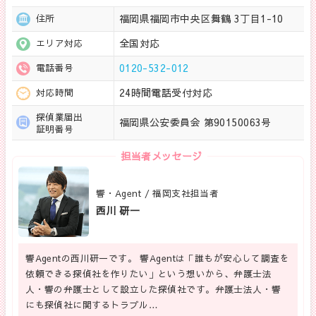
福岡県福岡市中央区舞鶴 3丁目1-10
住所
全国対応
エリア対応
0120-532-012
電話番号
24時間電話受付対応
対応時間
探偵業届出
福岡県公安委員会 第90150063号
証明番号
担当者メッセージ
響・Agent / 福岡支社担当者
西川 研一
響Agentの西川研一です。 響Agentは「誰もが安心して調査を
依頼できる探偵社を作りたい」という想いから、弁護士法
人・響の弁護士として設立した探偵社です。弁護士法人・響
にも探偵社に関するトラブル…