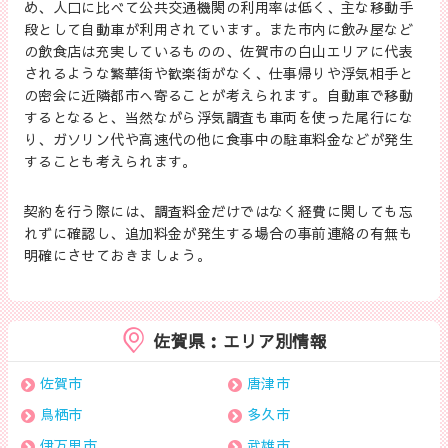
め、人口に比べて公共交通機関の利用率は低く、主な移動手
段として自動車が利用されています。また市内に飲み屋など
の飲食店は充実しているものの、佐賀市の白山エリアに代表
されるような繁華街や歓楽街がなく、仕事帰りや浮気相手と
の密会に近隣都市へ寄ることが考えられます。自動車で移動
するとなると、当然ながら浮気調査も車両を使った尾行にな
り、ガソリン代や高速代の他に食事中の駐車料金などが発生
することも考えられます。
契約を行う際には、調査料金だけではなく経費に関しても忘
れずに確認し、追加料金が発生する場合の事前連絡の有無も
明確にさせておきましょう。
佐賀県：エリア別情報
佐賀市
唐津市
鳥栖市
多久市
伊万里市
武雄市