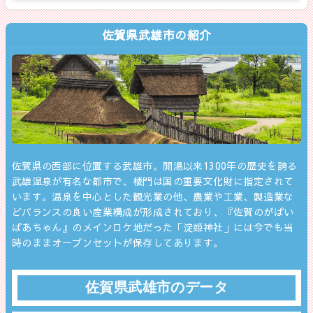
佐賀県武雄市の紹介
佐賀県の西部に位置する武雄市。開湯以来1300年の歴史を誇る
武雄温泉が有名な都市で、楼門は国の重要文化財に指定されて
います。温泉を中心とした観光業の他、農業や工業、製造業な
どバランスの良い産業構成が形成されており、『佐賀のがばい
ばあちゃん』のメインロケ地だった「淀姫神社」には今でも当
時のままオープンセットが保存してあります。
佐賀県武雄市のデータ