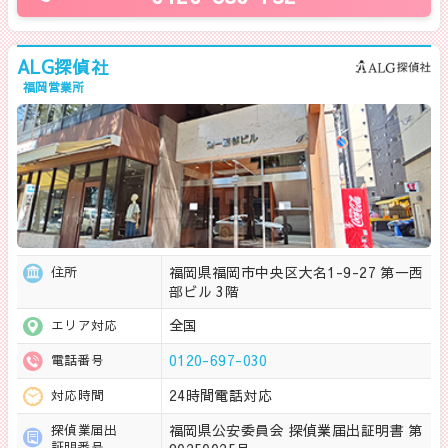
ALG探偵社
福岡営業所
福岡県福岡市中央区大名1-9-27 第一西
住所
部ビル 3階
全国
エリア対応
0120-697-030
電話番号
24時間電話対応
対応時間
福岡県公安委員会 探偵業届出証明書 第
探偵業届出
証明番号