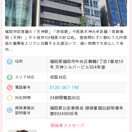
福岡市空港線の「天神駅」「赤坂駅」や西鉄天神大牟田線「西鉄福
岡（天神）」から徒歩5分程度の好立地。 昼夜問わずに賑わう九州屈
指の繁華街エリアに位置する大通沿いで、遅い時間でも安心して来
社…
福岡県福岡市中央区舞鶴1丁目1番地10
住所
号 天神シルバービル504号室
全国対応
エリア対応
0120-267-148
電話番号
24時間電話対応
対応時間
福岡県公安委員会 探偵業届出証明番号
探偵業届出
証明番号
第90240006号
担当者メッセージ