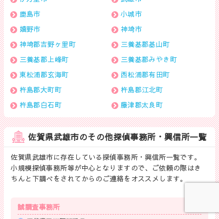
鹿島市
小城市
嬉野市
神埼市
神埼郡吉野ヶ里町
三養基郡基山町
三養基郡上峰町
三養基郡みやき町
東松浦郡玄海町
西松浦郡有田町
杵島郡大町町
杵島郡江北町
杵島郡白石町
藤津郡太良町
佐賀県武雄市のその他探偵事務所・興信所一覧
佐賀県武雄市に存在している探偵事務所・興信所一覧です。
小規模探偵事務所等が中心となりますので、ご依頼の際はき
ちんと下調べをされてからのご連絡をオススメします。
誠調査事務所