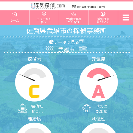
PR
[
by uwakitantei.com]
t
エリアから
大手探偵社
浮気探偵
ホーム
o
探す
から探す
について
g
佐賀県武雄市の探偵事務所
g
l
e
データで見る
n
武雄市
a
v
探偵力
浮気度
i
g
a
t
i
o
C
A
n
探偵社
浮気に
ゼロ…
要注意！！
離婚度
利便性