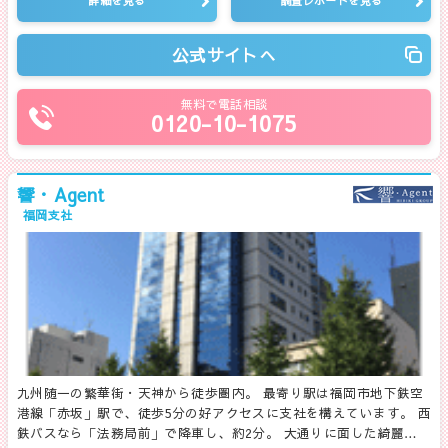
詳細を見る
調査レポートを見る
公式サイトへ
無料で電話相談
0120-10-1075
響・Agent
福岡支社
九州随一の繁華街・天神から徒歩圏内。 最寄り駅は福岡市地下鉄空
港線「赤坂」駅で、徒歩5分の好アクセスに支社を構えています。 西
鉄バスなら「法務局前」で降車し、約2分。 大通りに面した綺麗…