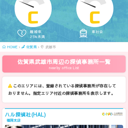
C
C
離婚率
車社会
25%未満
HOME
佐賀県
武雄市
佐賀県武雄市周辺の探偵事務所一覧
nearby office List
このエリアには、登録されている探偵事務所が存在して
おりません。指定エリア付近の探偵事務所を表示します。
ハル探偵社(HAL)
福岡支店