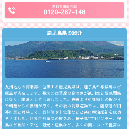
無料で電話相談
0120-267-148
鹿児島県の紹介
九州地方の南端部に位置する鹿児島県は、種子島や与論島など
離島が点在します。幕末には薩摩の島津家が徳川家と姻戚関係
になり、雄藩として活躍しました。古来より近衛家との繋がり
で朝廷からの信頼が厚く、その後の討幕運動では、薩摩藩が旧
幕府軍と対峙して、長州藩や土佐藩などと共に明治維新を成功
させました。世界自然遺産の屋久島、種子島宇宙センター、桜
島など自然・文化・観光・産業など、多くの面において豊富な