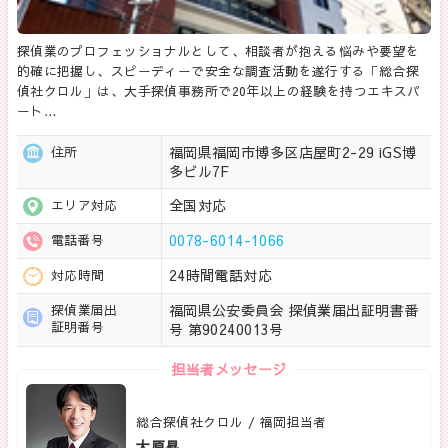
探偵業のプロフェッショナルとして、相談者が抱える悩みや要望を
的確に把握し、スピーディーで安全な調査活動を遂行する「総合探
偵社クロル」は、大手探偵事務所で20年以上の経験を持つエキスパ
ート…
福岡県福岡市博多区店屋町2-29 iGS博
住所
多ビル7F
全国対応
エリア対応
0078-6014-1066
電話番号
24時間電話対応
対応時間
福岡県公安委員会 探偵業届出証明書番
探偵業届出
証明番号
号 第90240013号
担当者メッセージ
総合探偵社クロル / 福岡担当者
大原昇