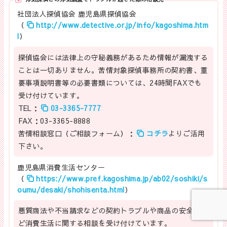
社団法人探偵協会 鹿児島県探偵協会
（
http://www.detective.or.jp/info/kagoshima.htm
l
）
探偵協会には法律上の守秘義務があるため情報が漏洩する
ことは一切ありません。苦情対象探偵事務所の契約書、重
要事項説明書等の必要書類については、24時間FAXでも
受け付けています。
TEL：
03-3365-7777
FAX：03-3365-8888
苦情相談窓口（ご相談フォーム）：
コチラ
よりご活用
下さい。
鹿児島県消費生活センター
（
https://www.pref.kagoshima.jp/ab02/soshiki/s
oumu/desaki/shohisenta.html
）
悪質商法や不当請求などの契約トラブルや商品の安全性な
ど消費生活に関する相談を受け付けています。