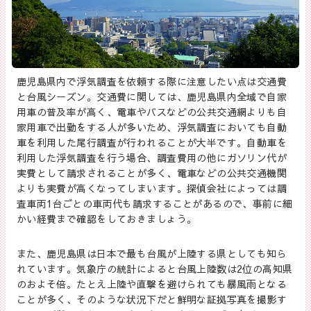
鹿児島県内で浮気調査を依頼する際に注意したい点は交通費
と台風シーズン。交通費に関しては、鹿児島県内全域で自家
用車の普及率が高く、電車やバスなどの公共交通網よりも自
家用車で出勤をする人が多いため、浮気調査においても自動
車を利用した尾行調査が行われることが大半です。自動車を
利用した浮気調査を行う場合、調査費用の他にガソリン代が
実費として請求されることが多く、電車などの公共交通機関
よりも実費が高くなってしまいます。探偵会社によっては調
査車両1台ごとの車両代も請求することがあるので、事前に細
かい経費まで確認をしておきましょう。
また、鹿児島県は日本で最も台風が上陸する県としても知ら
れています。気象庁の統計によると台風上陸数は2位の高知県
のおよそ倍。たとえ上陸や直撃を避けられても暴風雨となる
ことが多く、そのような状況下だと鮮明な証拠写真を撮影す