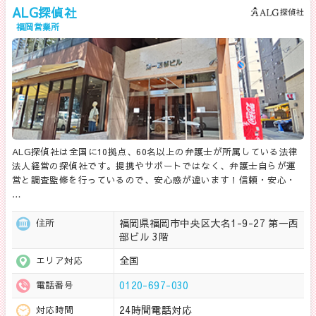
ALG探偵社
福岡営業所
ALG探偵社は全国に10拠点、60名以上の弁護士が所属している法律
法人経営の探偵社です。提携やサポートではなく、弁護士自らが運
営と調査監修を行っているので、安心感が違います！信頼・安心・
…
福岡県福岡市中央区大名1-9-27 第一西
住所
部ビル 3階
全国
エリア対応
0120-697-030
電話番号
24時間電話対応
対応時間