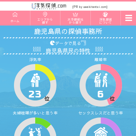
PR
[
by uwakitantei.com]
t
エリアから
大手探偵社
浮気探偵
ホーム
o
探す
から探す
について
g
鹿児島県の探偵事務所
g
l
e
データで見る
n
鹿児島県民の特性
a
v
浮気率
離婚率
i
g
a
t
i
o
n
23
6
位
位
夫婦喧嘩が多いと思う率
セックスレスだと思う率