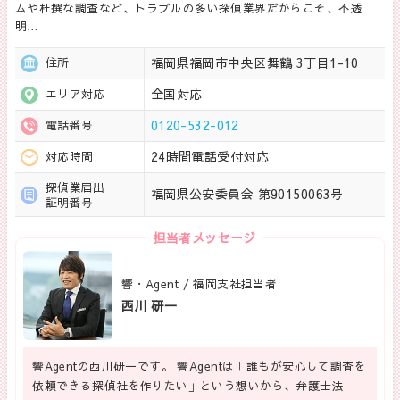
ムや杜撰な調査など、トラブルの多い探偵業界だからこそ、不透
明…
福岡県福岡市中央区舞鶴 3丁目1-10
住所
全国対応
エリア対応
0120-532-012
電話番号
24時間電話受付対応
対応時間
探偵業届出
福岡県公安委員会 第90150063号
証明番号
担当者メッセージ
響・Agent / 福岡支社担当者
西川 研一
響Agentの西川研一です。 響Agentは「誰もが安心して調査を
依頼できる探偵社を作りたい」という想いから、弁護士法