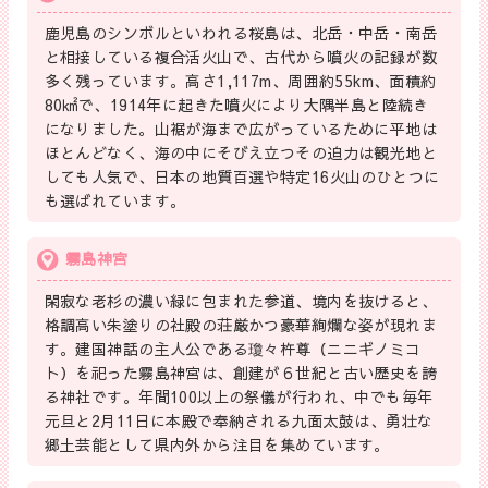
鹿児島のシンボルといわれる桜島は、北岳・中岳・南岳
と相接している複合活火山で、古代から噴火の記録が数
多く残っています。高さ1,117m、周囲約55km、面積約
80㎢で、1914年に起きた噴火により大隅半島と陸続き
になりました。山裾が海まで広がっているために平地は
ほとんどなく、海の中にそびえ立つその迫力は観光地と
しても人気で、日本の地質百選や特定16火山のひとつに
も選ばれています。
霧島神宮
閑寂な老杉の濃い緑に包まれた参道、境内を抜けると、
格調高い朱塗りの社殿の荘厳かつ豪華絢爛な姿が現れま
す。建国神話の主人公である瓊々杵尊（ニニギノミコ
ト）を祀った霧島神宮は、創建が６世紀と古い歴史を誇
る神社です。年間100以上の祭儀が行われ、中でも毎年
元旦と2月11日に本殿で奉納される九面太鼓は、勇壮な
郷土芸能として県内外から注目を集めています。