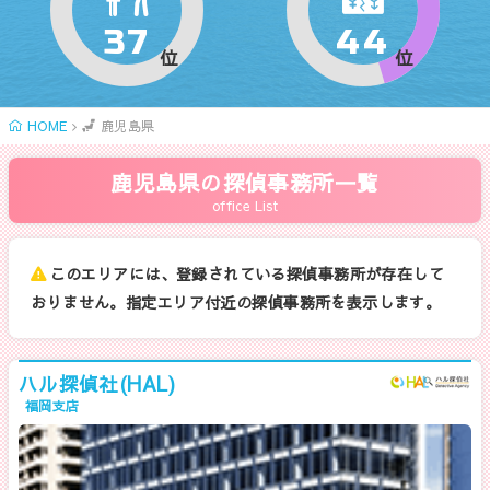
37
44
位
位
HOME
鹿児島県
鹿児島県の探偵事務所一覧
office List
このエリアには、登録されている探偵事務所が存在して
おりません。指定エリア付近の探偵事務所を表示します。
ハル探偵社(HAL)
福岡支店