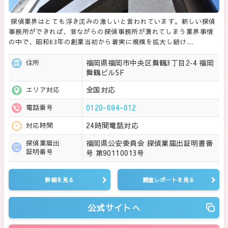
探偵業界はとても浮き沈みの激しいと言われています。新しい探偵
事務所ができれば、昔ながらの探偵事務所が潰れてしまう業界事情
の中で、昭和63年の創業当初から着実に規模を拡大し続け…
福岡県福岡市中央区舞鶴3丁目2‐4 福岡
住所
舞鶴ビル5F
全国対応
エリア対応
0120-694-012
電話番号
24時間電話対応
対応時間
福岡県公安委員会 探偵業届出証明書番
探偵業届出
証明番号
号 第90110013号
詳細を見る
調査レポートを見る
公式サイトへ