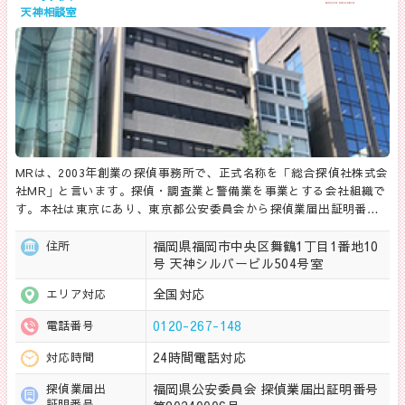
天神相談室
MRは、2003年創業の探偵事務所で、正式名称を「総合探偵社株式会
社MR」と言います。探偵・調査業と警備業を事業とする会社組織で
す。本社は東京にあり、東京都公安委員会から探偵業届出証明番…
福岡県福岡市中央区舞鶴1丁目1番地10
住所
号 天神シルバービル504号室
全国対応
エリア対応
0120-267-148
電話番号
24時間電話対応
対応時間
福岡県公安委員会 探偵業届出証明番号
探偵業届出
証明番号