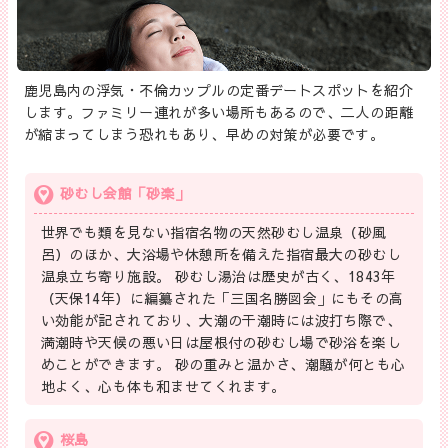
鹿児島内の浮気・不倫カップルの定番デートスポットを紹介
します。ファミリー連れが多い場所もあるので、二人の距離
が縮まってしまう恐れもあり、早めの対策が必要です。
砂むし会館「砂楽」
世界でも類を見ない指宿名物の天然砂むし温泉（砂風
呂）のほか、大浴場や休憩所を備えた指宿最大の砂むし
温泉立ち寄り施設。 砂むし湯治は歴史が古く、1843年
（天保14年）に編纂された「三国名勝図会」にもその高
い効能が記されており、大潮の干潮時には波打ち際で、
満潮時や天候の悪い日は屋根付の砂むし場で砂浴を楽し
めことができます。 砂の重みと温かさ、潮騒が何とも心
地よく、心も体も和ませてくれます。
桜島