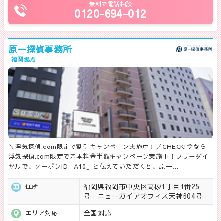
無料で電話相談
0120-694-012
原一探偵事務所
福岡拠点
＼浮気探偵.com限定で割引キャンペーン実施中！／CHECK!今なら
浮気探偵.com限定で基本料金半額キャンペーン実施中！フリーダイ
ヤルで、クーポンID「A10」と伝えていただくと、原一…
福岡県福岡市中央区高砂1丁目1番25
住所
号 ニューガイアオフィス天神604号
全国対応
エリア対応