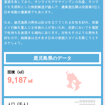
資源を有しており、サツマイモやサヤインゲンの生産、サツマ
イモを原料とした焼酎製造が盛んで、農業産出額は全国第3位と
日本有数の農業県でもあります。
なお、鹿児島県の男性は自分を立ててくれる女性を好み、言葉
より行動を重んじる性格の人が多いため、恋愛においても態度
で気持ちを表現する傾向にあります。女性もそのような男性を
好むので、結婚後は古き良き日本の家庭スタイルを築こうとす
るでしょう。
鹿児島県のデータ
面積（㎢）
9,187
㎢
12000
人口（千人）