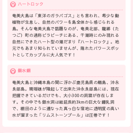
ハートロック
奄美大島は「東洋のガラパゴス」とも言われ、希少な動
植物が生息し、自然のパワーを島全体から感じられる
島。そんな奄美大島で話題なのが、奄美北部、龍郷（た
つご）町の通称ビラビーチにある、干潮時にのみ現れる
自然にできたハート型の潮だまり『ハートロック』。地
元でもあまり知られていませんが、隠れたパワースポッ
トとしてカップルに大人気です！
銀水銅
奄美大島と沖縄本島の間に浮かぶ鹿児島県の離島、沖永
良部島。珊瑚礁が隆起して出来た沖永良部島には、現在
把握できているだけでも、大小300の洞窟が存在しま
す。その中でも銀水洞は総延長約3kmの巨大な鍾乳洞
で、棚田のように連なった真っ白な窪地に透明度の高い
水が溜まった「リムストーンプール」は圧巻です！