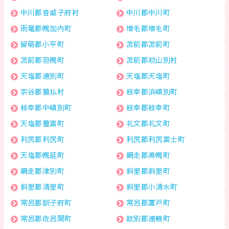
中川郡音威子府村
中川郡中川町
雨竜郡幌加内町
増毛郡増毛町
留萌郡小平町
苫前郡苫前町
苫前郡羽幌町
苫前郡初山別村
天塩郡遠別町
天塩郡天塩町
宗谷郡猿払村
枝幸郡浜頓別町
枝幸郡中頓別町
枝幸郡枝幸町
天塩郡豊富町
礼文郡礼文町
利尻郡利尻町
利尻郡利尻富士町
天塩郡幌延町
網走郡美幌町
網走郡津別町
斜里郡斜里町
斜里郡清里町
斜里郡小清水町
常呂郡訓子府町
常呂郡置戸町
常呂郡佐呂間町
紋別郡遠軽町