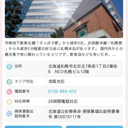
市営地下鉄南北線「さっぽろ駅」から徒歩2分。JR函館本線「札幌駅
」からも徒歩2分程度の好立地に札幌本店があります。 国内外からの
観光客で常に賑わっているエリアで、飲食店なども多いため、…
北海道札幌市北区北7条西1丁目2番地
住所
6 NCO札幌ビル12階
全国対応
エリア対応
0120-694-012
電話番号
24時間電話対応
対応時間
北海道公安委員会 探偵業届出証明書番
探偵業届出
証明番号
号 第10070117号