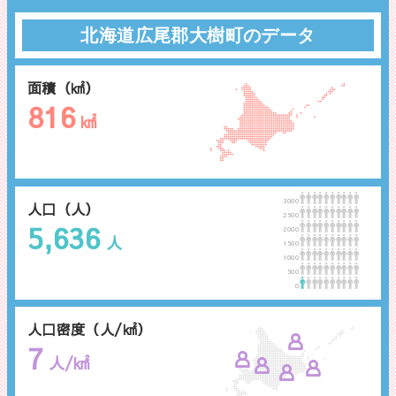
北海道広尾郡大樹町のデータ
面積（㎢）
816
㎢
3000
人口（人）
2500
5,636
2000
人
1500
1000
500
0
人口密度（人/㎢）
7
人/㎢