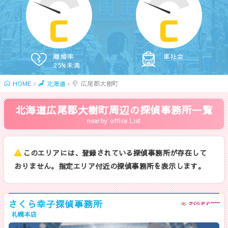
C
C
離婚率
車社会
25%未満
HOME
北海道
広尾郡大樹町
北海道広尾郡大樹町周辺の探偵事務所一覧
nearby office List
このエリアには、登録されている探偵事務所が存在して
おりません。指定エリア付近の探偵事務所を表示します。
さくら幸子探偵事務所
札幌本店