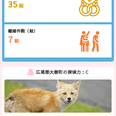
35
組
離婚件数（組）
7
組
広尾郡大樹町の探偵力：C