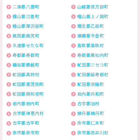
二海郡八雲町
山越郡長万部町
檜山郡江差町
檜山郡上ノ国町
檜山郡厚沢部町
爾志郡乙部町
奥尻郡奥尻町
瀬棚郡今金町
久遠郡せたな町
島牧郡島牧村
寿都郡寿都町
寿都郡黒松内町
磯谷郡蘭越町
虻田郡ニセコ町
虻田郡真狩村
虻田郡留寿都村
虻田郡喜茂別町
虻田郡京極町
虻田郡倶知安町
岩内郡共和町
岩内郡岩内町
古宇郡泊村
古宇郡神恵内村
積丹郡積丹町
古平郡古平町
余市郡仁木町
余市郡余市町
余市郡赤井川村