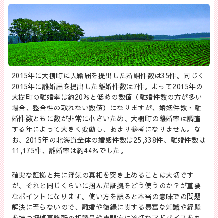
2015年に大樹町に入籍届を提出した婚姻件数は35件。同じく
2015年に離婚届を提出した離婚件数は7件。よって2015年の
大樹町の離婚率は約20％と低めの数値（離婚件数の方が多い
場合、整合性の取れない数値）になりますが、婚姻件数・離
婚件数ともに数が非常に小さいため、大樹町の離婚率は調査
する年によって大きく変動し、あまり参考になりません。な
お、2015年の北海道全体の婚姻件数は25,338件、離婚件数は
11,175件、離婚率は約44％でした。
確実な証拠と共に浮気の真相を突き止めることは大切です
が、それと同じくらいに掴んだ証拠をどう使うのか？が重要
なポイントになります。使い方を誤ると本当の意味での問題
解決に至らないので、離婚や復縁に関する豊富な知識や経験
を持つ探偵事務所の相談員や専門家に適切なアドバイスをも