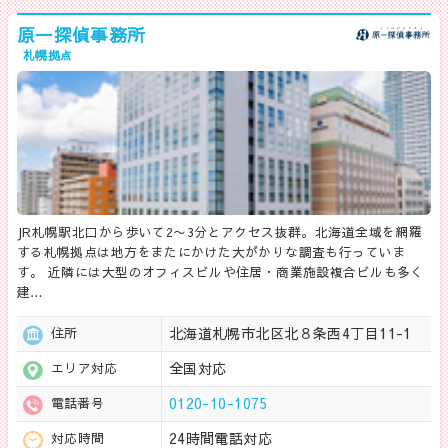
原一探偵事務所
札幌拠点
JR札幌駅北口から歩いて2〜3分とアクセス抜群。北海道全域を網羅
する札幌拠点は地方をまたにかけた大がかりな調査も行っていま
す。 近隣には大型のオフィスビルや住居・商業施設複合ビルも多く
建…
北海道札幌市北区北８条西4丁目11-1
住所
全国対応
エリア対応
0120-10-1075
電話番号
24時間電話対応
対応時間