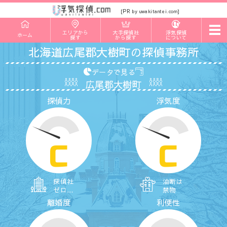
PR
[
by uwakitantei.com]
t
エリアから
大手探偵社
浮気探偵
ホーム
o
探す
から探す
について
g
北海道広尾郡大樹町の探偵事務所
g
l
e
データで見る
n
広尾郡大樹町
a
v
探偵力
浮気度
i
g
a
t
i
o
C
C
n
探偵社
油断は
ゼロ…
禁物
離婚度
利便性