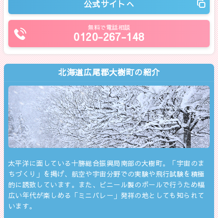
公式サイトへ
無料で電話相談
0120-267-148
北海道広尾郡大樹町の紹介
太平洋に面している十勝総合振興局南部の大樹町。「宇宙のま
ちづくり」を掲げ、航空や宇宙分野での実験や飛行試験を積極
的に誘致しています。また、ビニール製のボールで行うため幅
広い年代が楽しめる「ミニバレー」発祥の地としても知られて
います。