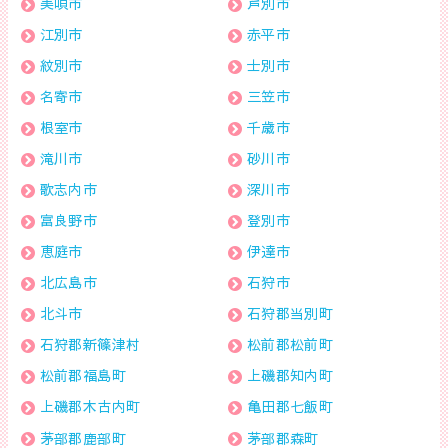
美唄市
芦別市
江別市
赤平市
紋別市
士別市
名寄市
三笠市
根室市
千歳市
滝川市
砂川市
歌志内市
深川市
富良野市
登別市
恵庭市
伊達市
北広島市
石狩市
北斗市
石狩郡当別町
石狩郡新篠津村
松前郡松前町
松前郡福島町
上磯郡知内町
上磯郡木古内町
亀田郡七飯町
茅部郡鹿部町
茅部郡森町