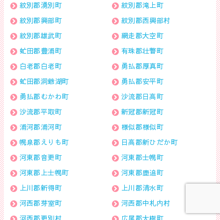
紋別郡湧別町
紋別郡滝上町
紋別郡興部町
紋別郡西興部村
紋別郡雄武町
網走郡大空町
虻田郡豊浦町
有珠郡壮瞥町
白老郡白老町
勇払郡厚真町
虻田郡洞爺湖町
勇払郡安平町
勇払郡むかわ町
沙流郡日高町
沙流郡平取町
新冠郡新冠町
浦河郡浦河町
様似郡様似町
幌泉郡えりも町
日高郡新ひだか町
河東郡音更町
河東郡士幌町
河東郡上士幌町
河東郡鹿追町
上川郡新得町
上川郡清水町
河西郡芽室町
河西郡中札内村
河西郡更別村
広尾郡大樹町