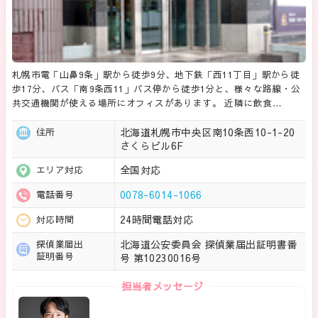
札幌市電「山鼻9条」駅から徒歩9分、地下鉄「西11丁目」駅から徒
歩17分、バス「南9条西11」バス停から徒歩1分と、様々な路線・公
共交通機関が使える場所にオフィスがあります。 近隣に飲食…
北海道札幌市中央区南10条西10-1-20
住所
さくらビル6F
全国対応
エリア対応
0078-6014-1066
電話番号
24時間電話対応
対応時間
北海道公安委員会 探偵業届出証明書番
探偵業届出
証明番号
号 第10230016号
担当者メッセージ