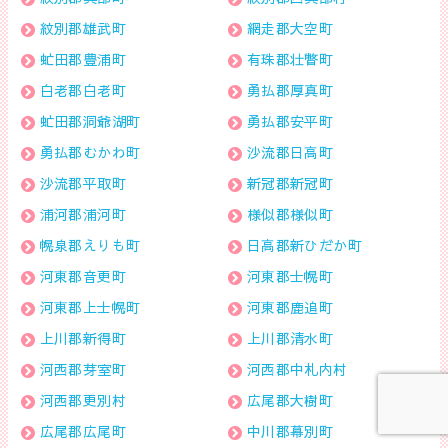
紋別郡雄武町
網走郡大空町
虻田郡豊浦町
有珠郡壮瞥町
白老郡白老町
勇払郡厚真町
虻田郡洞爺湖町
勇払郡安平町
勇払郡むかわ町
沙流郡日高町
沙流郡平取町
新冠郡新冠町
浦河郡浦河町
様似郡様似町
幌泉郡えりも町
日高郡新ひだか町
河東郡音更町
河東郡士幌町
河東郡上士幌町
河東郡鹿追町
上川郡新得町
上川郡清水町
河西郡芽室町
河西郡中札内村
河西郡更別村
広尾郡大樹町
広尾郡広尾町
中川郡幕別町