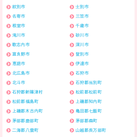
紋別市
士別市
名寄市
三笠市
根室市
千歳市
滝川市
砂川市
歌志内市
深川市
富良野市
登別市
恵庭市
伊達市
北広島市
石狩市
北斗市
石狩郡当別町
石狩郡新篠津村
松前郡松前町
松前郡福島町
上磯郡知内町
上磯郡木古内町
亀田郡七飯町
茅部郡鹿部町
茅部郡森町
二海郡八雲町
山越郡長万部町