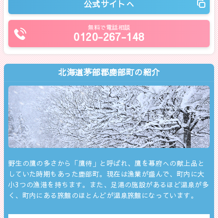
公式サイトへ
無料で電話相談
0120-267-148
北海道茅部郡鹿部町の紹介
野生の鷹の多さから「鷹待」と呼ばれ、鷹を幕府への献上品と
していた時期もあった鹿部町。現在は漁業が盛んで、町内に大
小3つの漁港を持ちます。また、足湯の施設があるほど温泉が多
く、町内にある旅館のほとんどが温泉旅館になっています。