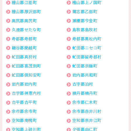
檜山郡江差町
檜山郡上ノ国町
檜山郡厚沢部町
爾志郡乙部町
奥尻郡奥尻町
瀬棚郡今金町
久遠郡せたな町
島牧郡島牧村
寿都郡寿都町
寿都郡黒松内町
磯谷郡蘭越町
虻田郡ニセコ町
虻田郡真狩村
虻田郡留寿都村
虻田郡喜茂別町
虻田郡京極町
虻田郡倶知安町
岩内郡共和町
岩内郡岩内町
古宇郡泊村
古宇郡神恵内村
積丹郡積丹町
古平郡古平町
余市郡仁木町
余市郡余市町
余市郡赤井川村
空知郡南幌町
空知郡奈井江町
空知郡上砂川町
夕張郡由仁町