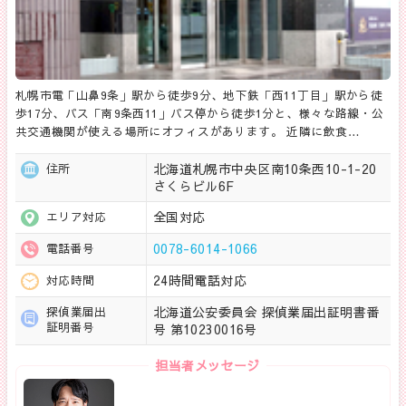
札幌市電「山鼻9条」駅から徒歩9分、地下鉄「西11丁目」駅から徒
歩17分、バス「南9条西11」バス停から徒歩1分と、様々な路線・公
共交通機関が使える場所にオフィスがあります。 近隣に飲食…
北海道札幌市中央区南10条西10-1-20
住所
さくらビル6F
全国対応
エリア対応
0078-6014-1066
電話番号
24時間電話対応
対応時間
北海道公安委員会 探偵業届出証明書番
探偵業届出
証明番号
号 第10230016号
担当者メッセージ