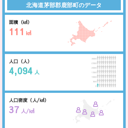
北海道茅部郡鹿部町のデータ
面積（㎢）
111
㎢
3000
人口（人）
2500
4,094
2000
人
1500
1000
500
0
人口密度（人/㎢）
37
人/㎢