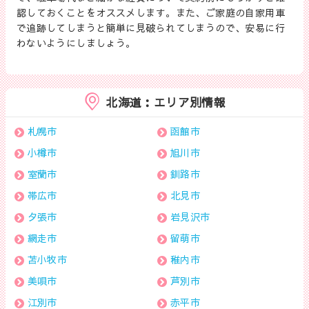
認しておくことをオススメします。また、ご家庭の自家用車
で追跡してしまうと簡単に見破られてしまうので、安易に行
わないようにしましょう。
北海道：エリア別情報
札幌市
函館市
小樽市
旭川市
室蘭市
釧路市
帯広市
北見市
夕張市
岩見沢市
網走市
留萌市
苫小牧市
稚内市
美唄市
芦別市
江別市
赤平市