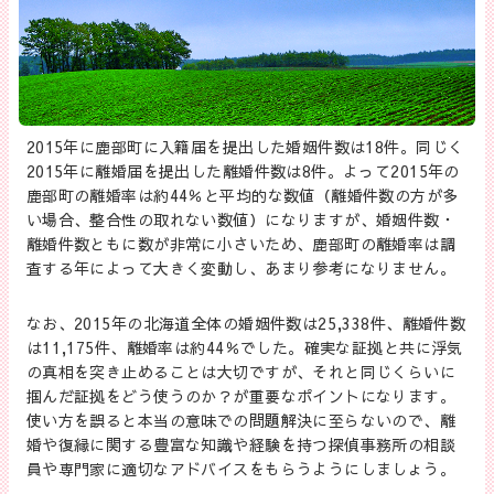
2015年に鹿部町に入籍届を提出した婚姻件数は18件。同じく
2015年に離婚届を提出した離婚件数は8件。よって2015年の
鹿部町の離婚率は約44％と平均的な数値（離婚件数の方が多
い場合、整合性の取れない数値）になりますが、婚姻件数・
離婚件数ともに数が非常に小さいため、鹿部町の離婚率は調
査する年によって大きく変動し、あまり参考になりません。
なお、2015年の北海道全体の婚姻件数は25,338件、離婚件数
は11,175件、離婚率は約44％でした。確実な証拠と共に浮気
の真相を突き止めることは大切ですが、それと同じくらいに
掴んだ証拠をどう使うのか？が重要なポイントになります。
使い方を誤ると本当の意味での問題解決に至らないので、離
婚や復縁に関する豊富な知識や経験を持つ探偵事務所の相談
員や専門家に適切なアドバイスをもらうようにしましょう。