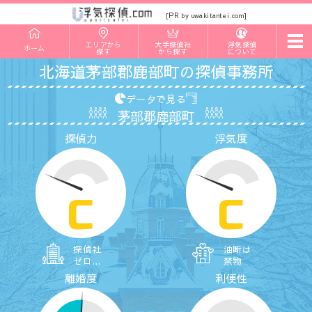
PR
[
by uwakitantei.com]
t
エリアから
大手探偵社
浮気探偵
ホーム
o
探す
から探す
について
g
北海道茅部郡鹿部町の探偵事務所
g
l
e
データで見る
n
茅部郡鹿部町
a
v
探偵力
浮気度
i
g
a
t
i
o
C
C
n
探偵社
油断は
ゼロ…
禁物
離婚度
利便性