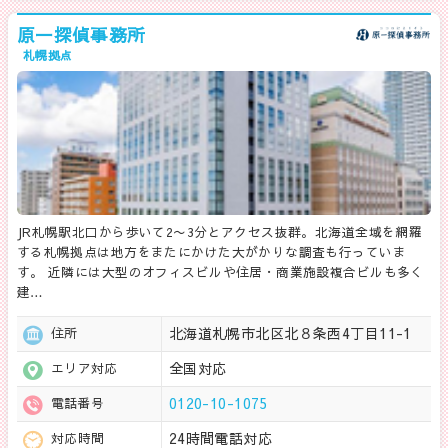
原一探偵事務所
札幌拠点
JR札幌駅北口から歩いて2〜3分とアクセス抜群。北海道全域を網羅
する札幌拠点は地方をまたにかけた大がかりな調査も行っていま
す。 近隣には大型のオフィスビルや住居・商業施設複合ビルも多く
建…
北海道札幌市北区北８条西4丁目11-1
住所
全国対応
エリア対応
0120-10-1075
電話番号
24時間電話対応
対応時間