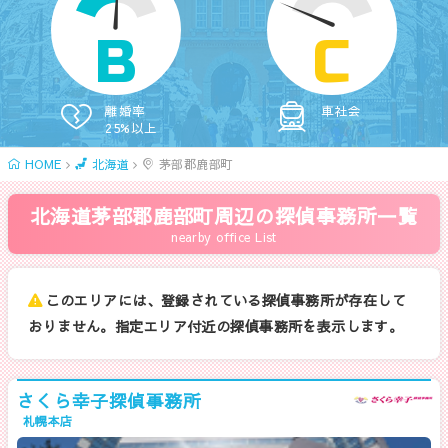
B
C
離婚率
車社会
25%以上
HOME
北海道
茅部郡鹿部町
北海道茅部郡鹿部町周辺の探偵事務所一覧
nearby office List
このエリアには、登録されている探偵事務所が存在して
おりません。指定エリア付近の探偵事務所を表示します。
さくら幸子探偵事務所
札幌本店