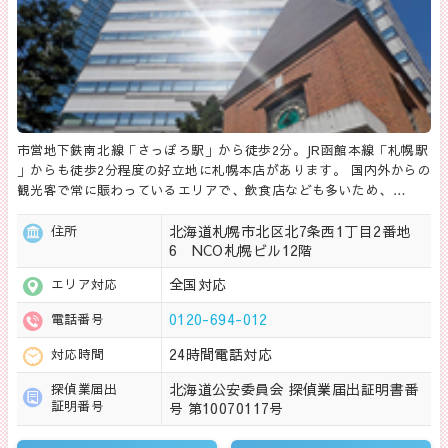
市営地下鉄南北線「さっぽろ駅」から徒歩2分。JR函館本線「札幌駅
」からも徒歩2分程度の好立地に札幌本店があります。 国内外からの
観光客で常に賑わっているエリアで、飲食店なども多いため、…
北海道札幌市北区北7条西1丁目2番地
住所
6 NCO札幌ビル12階
全国対応
エリア対応
0120-694-012
電話番号
24時間電話対応
対応時間
北海道公安委員会 探偵業届出証明書番
探偵業届出
証明番号
号 第10070117号