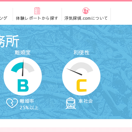
ング
体験レポートから探す
浮気探偵.comについて
務所
離婚度
利便性
B
C
離婚率
車社会
25%以上