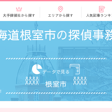
大手探偵社から探す
エリアから探す
人気記事ランキ
海道根室市の探偵事
データで見る
根室市
！