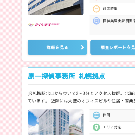
対応時間
探偵業届出
証明番
詳細を見る
調査レポートを
原一探偵事務所
札幌拠点
JR札幌駅北口から歩いて2〜3分とアクセス抜群。北
ています。 近隣には大型のオフィスビルや住居・商業
住所
エリア対応