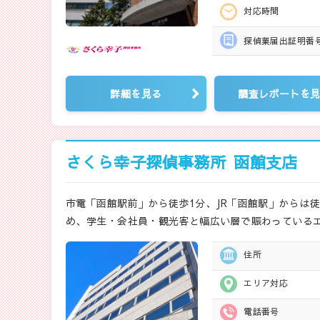
対応時間
探偵業届出
証明番
詳細を見る
調査レポートを
さくら幸子探偵事務所
函館支店
市電「函館駅前」から徒歩1分、JR「函館駅」からは
め、学生・会社員・観光客と幅広い層で賑わっている
住所
エリア対応
電話番号