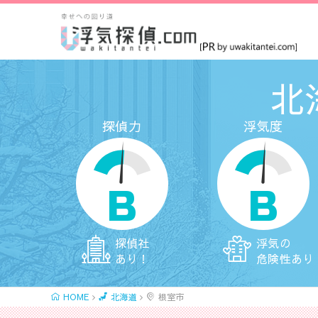
北
探偵力
浮気度
B
B
探偵社
浮気の
あり！
危険性あり
HOME
北海道
根室市