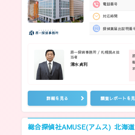
電話番号
対応時間
探偵業届出
証明番
原一探偵事務所 / 札幌拠点担
当者
清水貞利
詳細を見る
調査レポートを
総合探偵社AMUSE(アムス)
北海道