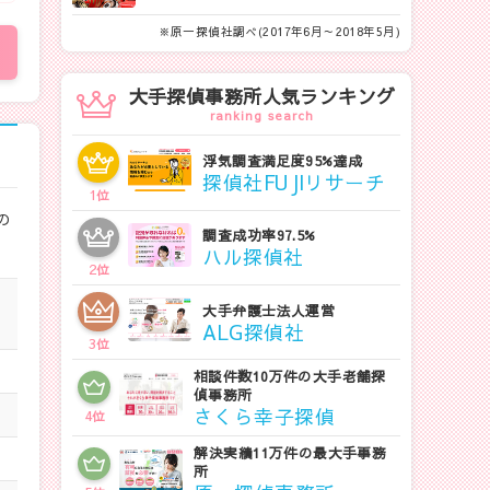
※原一探偵社調べ(2017年6月～2018年5月)
大手探偵事務所人気ランキング
ranking search
浮気調査満足度95%達成
探偵社FUJIリサーチ
1
位
の
調査成功率97.5%
ハル探偵社
2
位
大手弁護士法人運営
ALG探偵社
3
位
相談件数10万件の大手老舗探
偵事務所
さくら幸子探偵
4
位
解決実績11万件の最大手事務
所