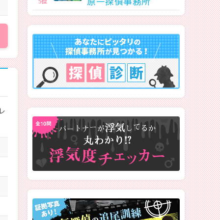
原一探偵事務所
5
位
レ