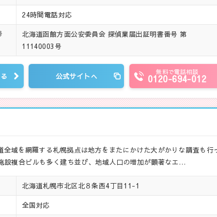
24時間電話対応
北海道函館方面公安委員会 探偵業届出証明書番号 第
号
11140003号
無料で電話相談
見る
公式サイトへ
0120-694-012
海道全域を網羅する札幌拠点は地方をまたにかけた大がかりな調査も行
施設複合ビルも多く建ち並び、地域人口の増加が顕著なエ…
北海道札幌市北区北８条西4丁目11-1
全国対応