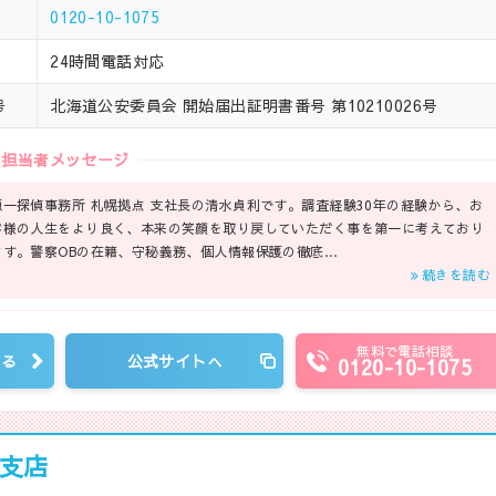
0120-10-1075
24時間電話対応
北海道公安委員会 開始届出証明書番号 第10210026号
号
担当者メッセージ
原一探偵事務所 札幌拠点 支社長の清水貞利です。調査経験30年の経験から、お
客様の人生をより良く、本来の笑顔を取り戻していただく事を第一に考えており
ます。警察OBの在籍、守秘義務、個人情報保護の徹底…
続きを読む
無料で電話相談
見る
公式サイトへ
0120-10-1075
支店