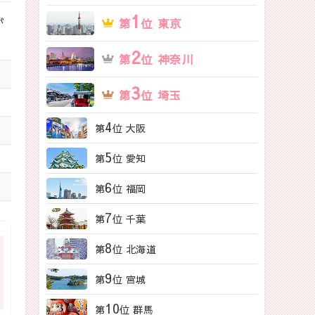
1
が
第
位 東京
2
第
位 神奈川
3
第
位 埼玉
4
第
位 大阪
5
第
位 愛知
6
第
位 福岡
7
第
位 千葉
8
第
位 北海道
9
第
位 宮城
10
第
位 群馬