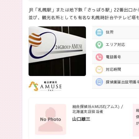
JR「札幌駅」または地下鉄「さっぽろ駅」22番出口
並び、観光名所としても有名な札幌時計台やテレビ塔
住所
エリア対応
電話番号
対応時間
探偵業届出
証明番
総合探偵社AMUSE(アムス) /
北海道支店担当者
山口雄三