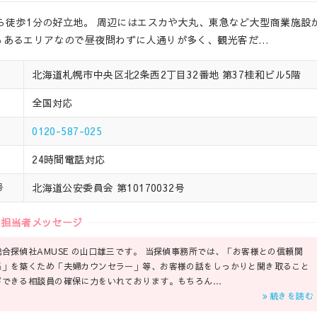
から徒歩1分の好立地。 周辺にはエスカや大丸、東急など大型商業施設
もあるエリアなので昼夜問わずに人通りが多く、観光客だ…
北海道札幌市中央区北2条西2丁目32番地 第37桂和ビル5階
全国対応
0120-587-025
24時間電話対応
北海道公安委員会 第10170032号
号
担当者メッセージ
総合探偵社AMUSE の山口雄三です。 当探偵事務所では、「お客様との信頼関
係」を築くため「夫婦カウンセラー」等、お客様の話をしっかりと聞き取ること
ができる相談員の確保に力をいれております。もちろん…
続きを読む