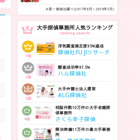
※原一探偵社調べ(2017年6月～2018年5月)
大手探偵事務所人気ランキング
ranking search
て
浮気調査満足度95%達成
探偵社FUJIリサーチ
1
位
調査成功率97.5%
ハル探偵社
2
位
大手弁護士法人運営
ALG探偵社
3
位
相談件数10万件の大手老舗探
偵事務所
さくら幸子探偵
4
位
解決実績11万件の最大手事務
所