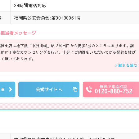
24時間電話対応
福岡県公安委員会:第90190061号
号
担当者メッセージ
福岡支店は地下鉄「中洲川端」駅 2番出口から徒歩2分のところにあります。調
査前に丁寧なカウンセリングを行い、十分にご納得をいただいてから契約を結ば
せて頂いております。
続きを読む
無料で電話相談
見る
公式サイトへ
0120-880-752