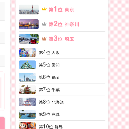
1
第
位 東京
2
第
位 神奈川
3
第
位 埼玉
4
第
位 大阪
5
第
位 愛知
6
第
位 福岡
7
第
位 千葉
8
第
位 北海道
9
第
位 宮城
10
第
位 群馬