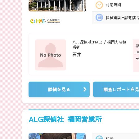
対応時間
探偵業届出
証明番
ハル探偵社(HAL) / 福岡支店担
当者
石井
詳細を見る
調査レポートを
ALG探偵社
福岡営業所
住所