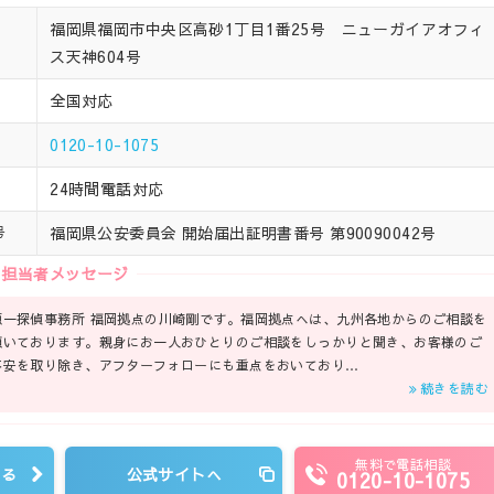
福岡県福岡市中央区高砂1丁目1番25号 ニューガイアオフィ
ス天神604号
全国対応
0120-10-1075
24時間電話対応
福岡県公安委員会 開始届出証明書番号 第90090042号
号
担当者メッセージ
原一探偵事務所 福岡拠点の川崎剛です。福岡拠点へは、九州各地からのご相談を
頂いております。親身にお一人おひとりのご相談をしっかりと聞き、お客様のご
不安を取り除き、アフターフォローにも重点をおいており…
続きを読む
無料で電話相談
見る
公式サイトへ
0120-10-1075