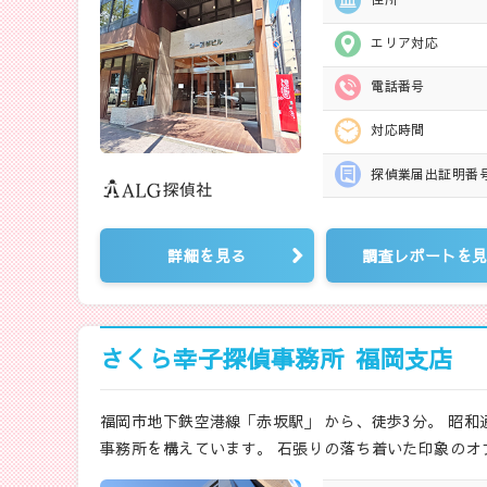
エリア対応
電話番号
対応時間
探偵業届出
証明番
詳細を見る
調査レポートを
さくら幸子探偵事務所
福岡支店
福岡市地下鉄空港線「赤坂駅」 から、徒歩3分。 昭
事務所を構えています。 石張りの落ち着いた印象のオ