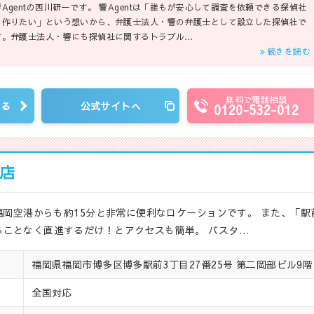
響Agentの西川研一です。 響Agentは「誰もが安心して調査を依頼できる探偵社
を作りたい」という想いから、弁護士法人・響の弁護士として設立した探偵社で
す。弁護士法人・響にも探偵社に関するトラブル…
続きを読む
無料で電話相談
見る
公式サイトへ
0120-532-012
店
福岡空港からも約15分と非常に便利なロケーションです。 また、「駅
ことなく直進するだけ！とアクセスも簡単。 バスタ…
福岡県福岡市博多区博多駅前3丁目27番25号 第二岡部ビル9階
全国対応