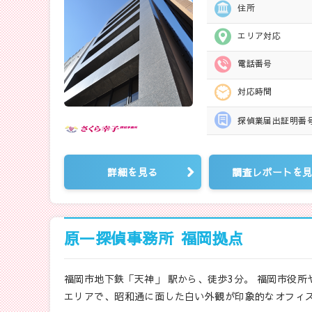
住所
エリア対応
電話番号
対応時間
探偵業届出
証明番
詳細を見る
調査レポートを
原一探偵事務所
福岡拠点
福岡市地下鉄「天神」 駅から、徒歩3分。 福岡市役
エリアで、昭和通に面した白い外観が印象的なオフィス