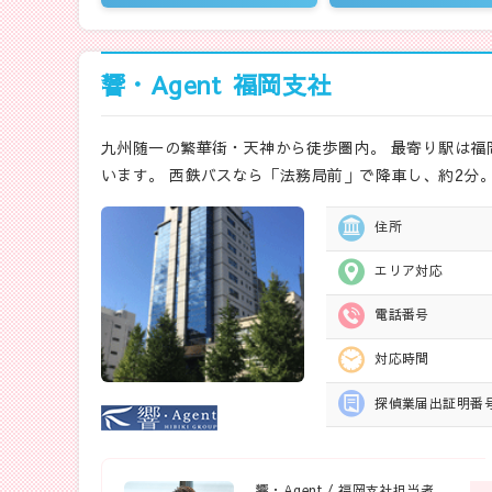
響・Agent
福岡支社
九州随一の繁華街・天神から徒歩圏内。 最寄り駅は福
います。 西鉄バスなら「法務局前」で降車し、約2分
住所
エリア対応
電話番号
対応時間
探偵業届出
証明番
響・Agent / 福岡支社担当者