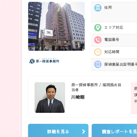
住所
エリア対応
電話番号
対応時間
探偵業届出
証明番
原一探偵事務所 / 福岡拠点担
当者
川崎剛
詳細を見る
調査レポートを