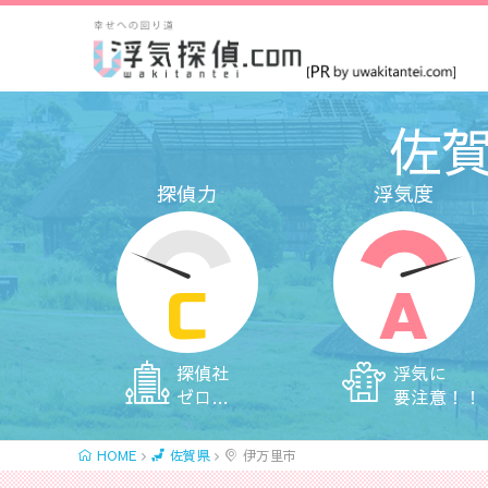
佐
探偵力
浮気度
C
A
探偵社
浮気に
ゼロ…
要注意！！
HOME
佐賀県
伊万里市