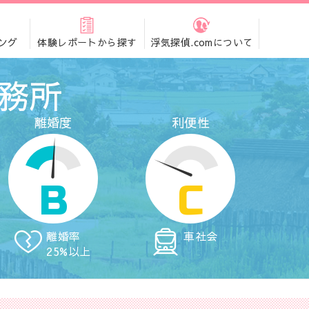
ング
体験レポートから探す
浮気探偵.comについて
務所
離婚度
利便性
B
C
離婚率
車社会
25%以上