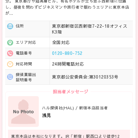
分。 東京都庁や超高層ビル、有名ホテルが立ち並ぶ西新宿に位置
し、昼夜を問わずビジネスマンや旅行者で賑わうエリアに東京本店
が…
東京都新宿区西新宿7-22-18オフィス
住所
K3階
全国対応
エリア対応
0120-880-752
電話番号
24時間電話対応
対応時間
探偵業届出
東京都公安委員会:第30120353号
証明番号
担当者メッセージ
ハル探偵社(HAL) / 新宿本店担当者
浅見
東京本店は本社になります。JR「新宿」駅西口より徒歩12