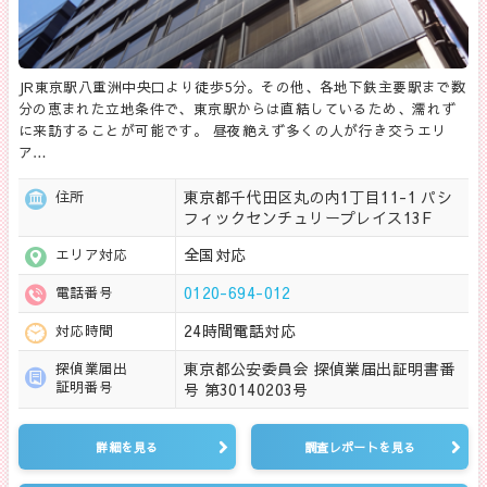
JR東京駅八重洲中央口より徒歩5分。その他、各地下鉄主要駅まで数
分の恵まれた立地条件で、東京駅からは直結しているため、濡れず
に来訪することが可能です。 昼夜絶えず多くの人が行き交うエリ
ア…
東京都千代田区丸の内1丁目11-1 パシ
住所
フィックセンチュリープレイス13F
全国対応
エリア対応
0120-694-012
電話番号
24時間電話対応
対応時間
東京都公安委員会 探偵業届出証明書番
探偵業届出
証明番号
号 第30140203号
詳細を見る
調査レポートを見る