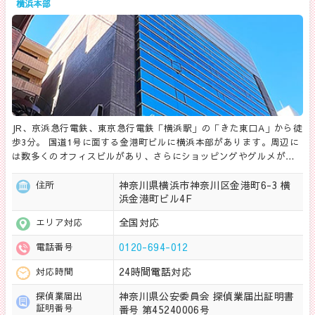
横浜本部
JR、京浜急行電鉄、東京急行電鉄「横浜駅」の「きた東口A」から徒
歩3分。 国道1号に面する金港町ビルに横浜本部があります。周辺に
は数多くのオフィスビルがあり、さらにショッピングやグルメが…
神奈川県横浜市神奈川区金港町6-3 横
住所
浜金港町ビル4F
全国対応
エリア対応
0120-694-012
電話番号
24時間電話対応
対応時間
神奈川県公安委員会 探偵業届出証明書
探偵業届出
証明番号
番号 第45240006号