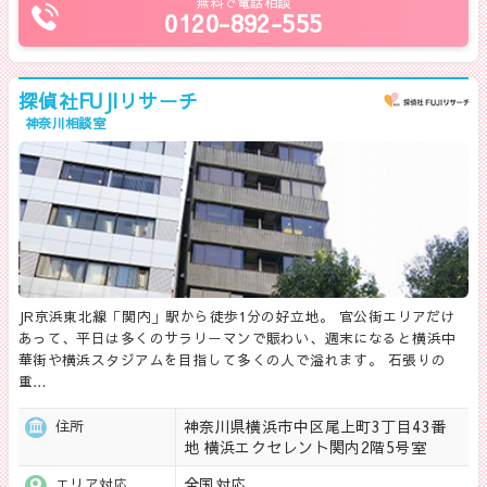
無料で電話相談
0120-892-555
探偵社FUJIリサーチ
神奈川相談室
JR京浜東北線「関内」駅から徒歩1分の好立地。 官公街エリアだけ
あって、平日は多くのサラリーマンで賑わい、週末になると横浜中
華街や横浜スタジアムを目指して多くの人で溢れます。 石張りの
重…
神奈川県横浜市中区尾上町3丁目43番
住所
地 横浜エクセレント関内2階5号室
全国対応
エリア対応