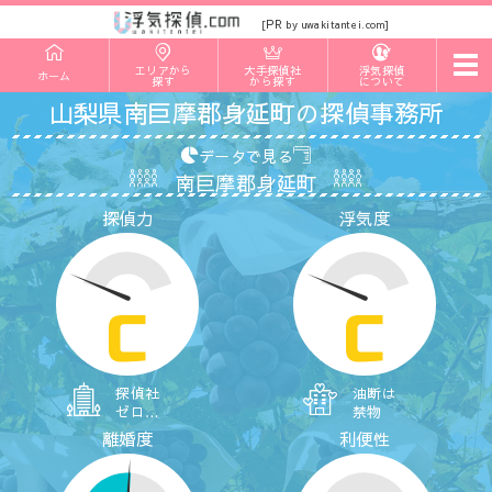
PR
[
by uwakitantei.com]
t
エリアから
大手探偵社
浮気探偵
ホーム
o
探す
から探す
について
g
山梨県南巨摩郡身延町の探偵事務所
g
l
e
データで見る
n
南巨摩郡身延町
a
v
探偵力
浮気度
i
g
a
t
i
o
C
C
n
探偵社
油断は
ゼロ…
禁物
離婚度
利便性