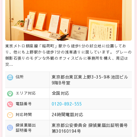
東京メトロ銀座線「稲荷町」駅から徒歩1分の好立地に位置してお
り、他にも上野駅から徒歩7分の浅草通りに面しています。 グレーの
御影石張りのモダンな外観のオフィスビルに事務所を構え、周辺は
交…
東京都台東区東上野3-35-9本池田ビル
住所
9階B号室
全国対応
エリア対応
0120-892-555
電話番号
24時間電話対応
対応時間
東京都公安委員会 探偵業届出証明番号
探偵業届出
証明番号
第30160194号