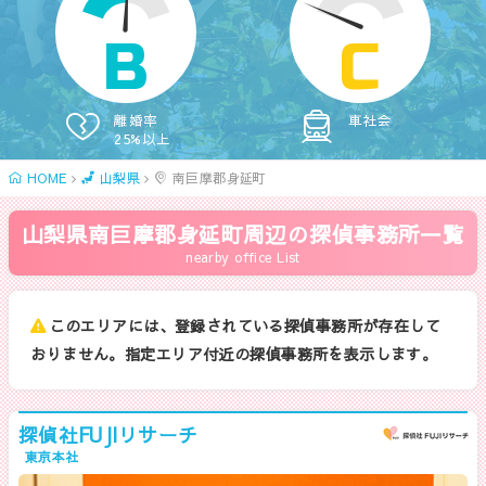
B
C
離婚率
車社会
25%以上
HOME
山梨県
南巨摩郡身延町
山梨県南巨摩郡身延町周辺の探偵事務所一覧
nearby office List
このエリアには、登録されている探偵事務所が存在して
おりません。指定エリア付近の探偵事務所を表示します。
探偵社FUJIリサーチ
東京本社