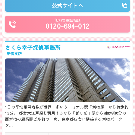
公式サイトへ
無料で電話相談
0120-694-012
さくら幸子探偵事務所
新宿支店
1日の平均乗降者数が世界一多いターミナル駅「新宿駅」から徒歩約
12分。 都営大江戸線を利用するなら「都庁前」駅から徒歩約8分の
西新宿の超高層ビル群の一角、東京都庁舎に隣接する新宿パーク
タ…