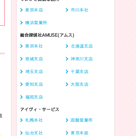
東京本店
市川本社
横浜営業所
総合探偵社AMUSE(アムス)
東京本社
北海道支店
宮城支店
神奈川支店
埼玉支店
千葉支店
愛知支店
大阪支店
富
福岡支店
アイヴィ・サービス
技
札幌本社
函館営業所
仙台支社
東京本部