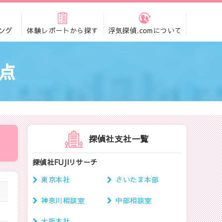
ング
体験レポートから探す
浮気探偵.comについて
拠点
探偵社支社一覧
探偵社FUJIリサーチ
東京本社
さいたま本部
神奈川相談室
中部相談室
大阪本社