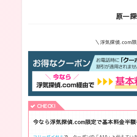
原一探
＼浮気探偵.co
CHECK!
今なら浮気探偵.com限定で基本料金半
フリーダイヤル
で、クーポンID「A10」と伝えて