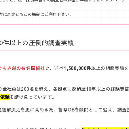
る方は是非ともこの機会にご利用下さい。
00件以上の圧倒的調査実績
でも老舗の有名探偵社
で、述べ
1,500,000件以上
の相談実績を
全社員は200名を超え、各拠点に探偵歴10年以上の経験豊
査依頼
を請け負っています。
問題解決力を更に高める為、警察OBを顧問として迎え、調査