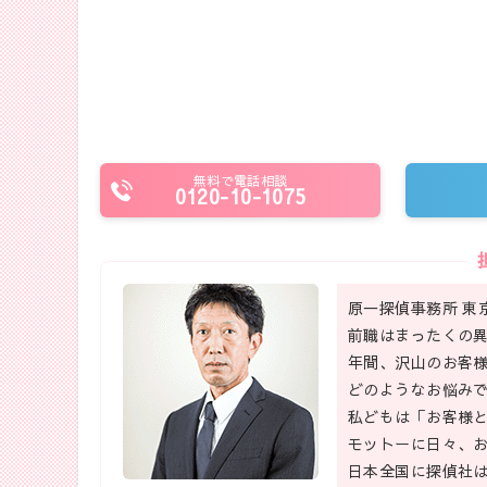
無料で電話相談
0120-10-1075
原一探偵事務所 東
前職はまったくの異
年間、沢山のお客
どのようなお悩み
私どもは「お客様
モットーに日々、
日本全国に探偵社は