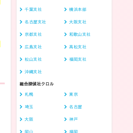
を
千葉支社
横浜本部
名古屋支社
大阪支社
で
京都支社
和歌山支社
さ
広島支社
高松支社
松山支社
福岡支社
沖縄支社
総合探偵社クロル
札幌
東京
埼玉
名古屋
大阪
神戸
岡山
福岡