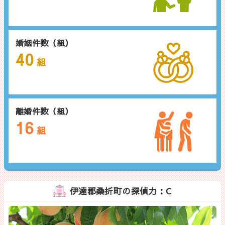
婚姻件数（組）
40
組
離婚件数（組）
16
組
伊達郡桑折町の探偵力：C