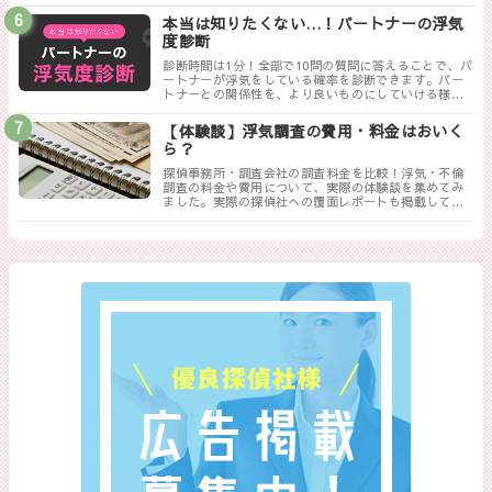
取りは証拠にならない！？勘違いしやすい実際の証拠
写真について解説します。
本当は知りたくない…！パートナーの浮気
度診断
診断時間は1分！全部で10問の質問に答えることで、パ
ートナーが浮気をしている確率を診断できます。パー
トナーとの関係性を、より良いものにしていける様に
まずは試してみましょう！
【体験談】浮気調査の費用・料金はおいく
ら？
探偵事務所・調査会社の調査料金を比較！浮気・不倫
調査の料金や費用について、実際の体験談を集めてみ
ました。実際の探偵社への覆面レポートも掲載してい
ます。相談する探偵社を決める前に是非一度御覧くだ
さい。