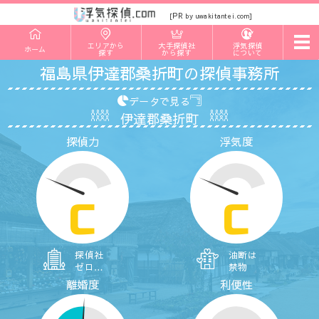
PR
[
by uwakitantei.com]
t
エリアから
大手探偵社
浮気探偵
ホーム
o
探す
から探す
について
g
福島県伊達郡桑折町の探偵事務所
g
l
e
データで見る
n
伊達郡桑折町
a
v
探偵力
浮気度
i
g
a
t
i
o
C
C
n
探偵社
油断は
ゼロ…
禁物
離婚度
利便性