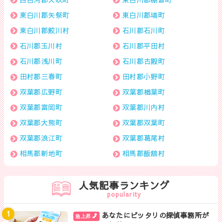
東白川郡矢祭町
東白川郡塙町
東白川郡鮫川村
石川郡石川町
石川郡玉川村
石川郡平田村
石川郡浅川町
石川郡古殿町
田村郡三春町
田村郡小野町
双葉郡広野町
双葉郡楢葉町
双葉郡富岡町
双葉郡川内村
双葉郡大熊町
双葉郡双葉町
双葉郡浪江町
双葉郡葛尾村
相馬郡新地町
相馬郡飯舘村
人気記事ランキング
popularity
あなたにピッタリの探偵事務所が
急上昇