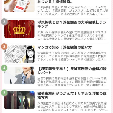
みつかる！探偵診断。
どの探偵社を選んで良いか分からない、、、そんなあ
なたには、「探偵診断」がオススメ！全4問の質問に答
えてもらえると、あなたの状況や住んでるエリアに対
して、無料相談ができる最も相応しい探偵事務所を見
つけることができます。
浮気探偵とは？浮気調査の大手探偵社ラン
キング
失敗しない探偵事務所の選び方を徹底解説！オススメ
の浮気探偵ランキング！倒産や廃業のリスクを考慮
し、株式会社として探偵業を営んでいる優良な探偵事
務所を紹介します。トラブルが少なく料金も手頃、さ
らに高い調査力が評判の探偵事務所を厳選しました。
マンガで知る！浮気探偵の使い方
浮気調査って探偵に相談した方が良い？探偵事務所っ
て何をしてくれるの？探偵事務所に浮気調査を依頼を
するメリットを《漫画でわかりやすく解説》したペー
ジです。
【覆面調査実施！】探偵事務所の無料相談
レポート
独自で探偵の無料相談を抜き打ち調査！グレーな印象
がある浮気探偵社に対して、編集部が実際の相談者に
協力を募り、覆面調査を行いました！全て事実だけ書
き記した探偵ぶっちゃけレポートのまとめです。
探偵事務所がつかんだ！リアルな浮気の証
拠写真
浮気調査で不倫現場を掴むことができた証拠写真を探
偵社から入手！どのような写真が、実際の浮気証拠と
して認められるのでしょうか？LINEのメッセージやり