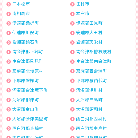
二本松市
田村市
南相馬市
本宮市
伊達郡桑折町
伊達郡国見町
伊達郡川俣町
安達郡大玉村
岩瀬郡鏡石町
岩瀬郡天栄村
南会津郡下郷町
南会津郡檜枝岐村
南会津郡只見町
南会津郡南会津町
耶麻郡北塩原村
耶麻郡西会津町
耶麻郡磐梯町
耶麻郡猪苗代町
河沼郡会津坂下町
河沼郡湯川村
河沼郡柳津町
大沼郡三島町
大沼郡金山町
大沼郡昭和村
大沼郡会津美里町
西白河郡西郷村
西白河郡泉崎村
西白河郡中島村
西白河郡矢吹町
東白川郡棚倉町