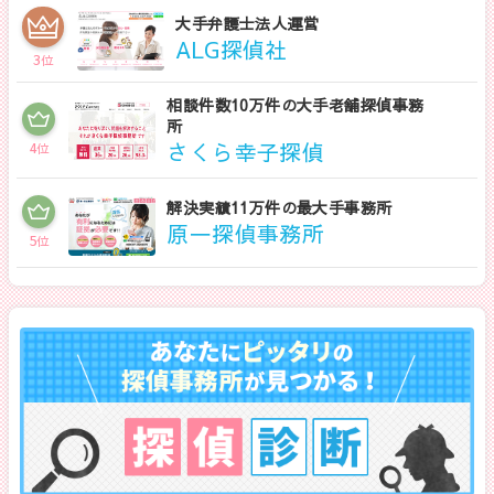
大手弁護士法人運営
ALG探偵社
3
位
相談件数10万件の大手老舗探偵事務
所
さくら幸子探偵
4
位
解決実績11万件の最大手事務所
原一探偵事務所
5
位