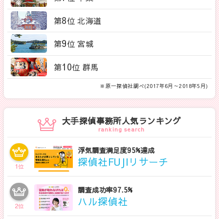
8
第
位 北海道
9
第
位 宮城
10
第
位 群馬
※原一探偵社調べ(2017年6月～2018年5月)
大手探偵事務所人気ランキング
ranking search
浮気調査満足度95%達成
探偵社FUJIリサーチ
1
位
調査成功率97.5%
ハル探偵社
2
位