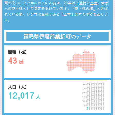
質が高いことで知られている桃は、20年以上連続で皇室・宮家
への献上桃として指定を受けています。「献上桃の郷」と呼ば
れている他、リンゴの品種である「王林」発祥の地でもありま
す。
福島県伊達郡桑折町のデータ
面積（㎢）
43
㎢
3000
人口（人）
2500
12,017
2000
人
1500
1000
500
0