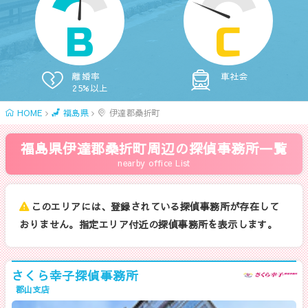
B
C
離婚率
車社会
25%以上
HOME
福島県
伊達郡桑折町
福島県伊達郡桑折町周辺の探偵事務所一覧
nearby office List
このエリアには、登録されている探偵事務所が存在して
おりません。指定エリア付近の探偵事務所を表示します。
さくら幸子探偵事務所
郡山支店