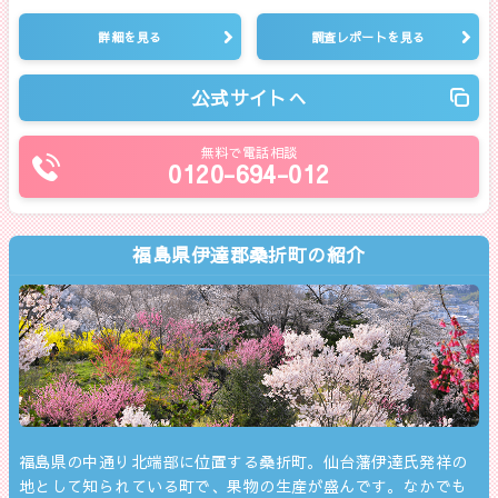
詳細を見る
調査レポートを見る
公式サイトへ
無料で電話相談
0120-694-012
福島県伊達郡桑折町の紹介
福島県の中通り北端部に位置する桑折町。仙台藩伊達氏発祥の
地として知られている町で、果物の生産が盛んです。なかでも