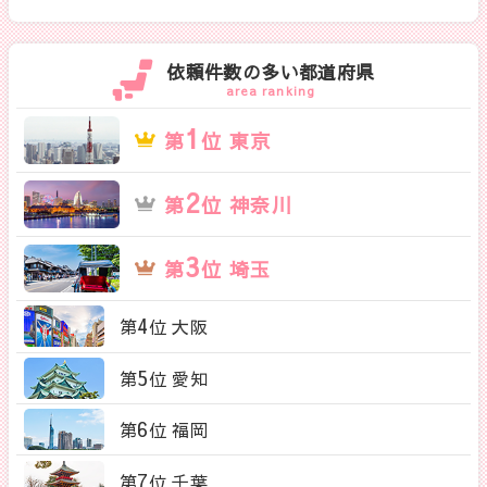
依頼件数の多い都道府県
area ranking
1
第
位 東京
2
第
位 神奈川
3
第
位 埼玉
4
第
位 大阪
5
第
位 愛知
6
第
位 福岡
7
第
位 千葉