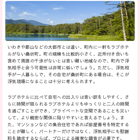
いわきや郡山などの大都市とは違い、町内に一軒もラブホテ
ルがない桑折町。町の規模も比較的小さく、近所付き合いも
含めて周囲の干渉がないとは言い難い地域なので、町内で浮
気相手と会う可能性は非常に低いでしょう。ただし、浮気相
手が一人暮らしで、その自宅が桑折町にある場合は、そこが
浮気現場になることは十分に考えられます。
ラブホテルに比べて自宅への出入りは言い訳をしやすく、さ
らに時間が限られるラブホテルよりもゆっくりと二人の時間
を過ごすことができ、プライベートな空間であることも災い
して、より親密な関係に陥りやすいと言えるでしょう。ま
た、マンションなどの集合住宅であれば部屋番号を特定する
ことが難しく、パートナーだけではなく、浮気相手にも慰謝
料を請求するならば、プロによる確実な調査が必要です。