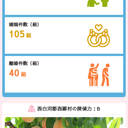
婚姻件数（組）
105
組
離婚件数（組）
40
組
西白河郡西郷村の探偵力：B