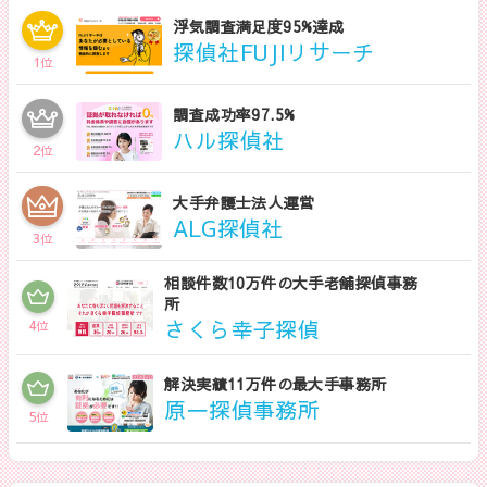
浮気調査満足度95%達成
探偵社FUJIリサーチ
1
位
調査成功率97.5%
ハル探偵社
2
位
大手弁護士法人運営
ALG探偵社
3
位
相談件数10万件の大手老舗探偵事務
所
さくら幸子探偵
4
位
解決実績11万件の最大手事務所
原一探偵事務所
5
位