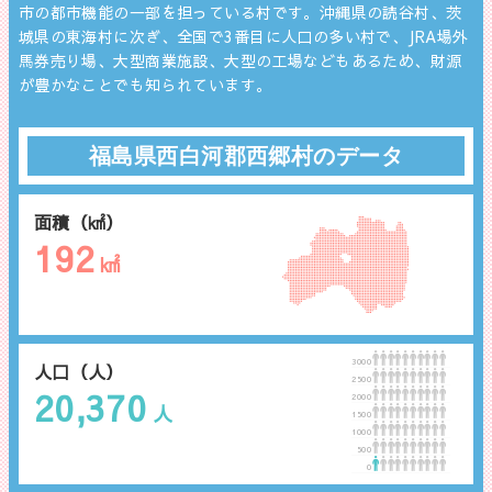
市の都市機能の一部を担っている村です。沖縄県の読谷村、茨
城県の東海村に次ぎ、全国で3番目に人口の多い村で、JRA場外
馬券売り場、大型商業施設、大型の工場などもあるため、財源
が豊かなことでも知られています。
福島県西白河郡西郷村のデータ
面積（㎢）
192
㎢
3000
人口（人）
2500
20,370
2000
人
1500
1000
500
0