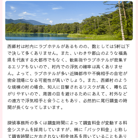
西郷村は村内にラブホテルがあるものの、数としては5軒以下
で決して多くありません。また、いわきや郡山のような福島
県を代表する大都市でもなく、歓楽街やラブホテルが密集す
るエリアもないので、村内での浮気の確率は高くありませ
ん。よって、ラブホテルが多い近隣都市や不倫相手の自宅が
密会現場になる可能性が高いでしょう。また、西郷村のよう
な規模の村の場合、知人に目撃されるリスクが高く、噂も広
がりやすいので、周囲の目を避けるためにあえて、村外など
の遠方で浮気相手と会うこともあり、必然的に尾行調査の時
間が長くなってしまいます。
探偵事務所の多くは調査時間によって調査料金が変動する料
金システムを採用していますが、稀に「パック料金」と称し
て調査時間に左右されない料金体系を用いていることもあり