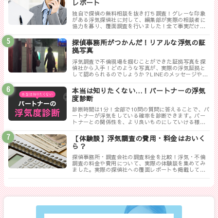
レポート
独自で探偵の無料相談を抜き打ち調査！グレーな印象
がある浮気探偵社に対して、編集部が実際の相談者に
協力を募り、覆面調査を行いました！全て事実だけ書
き記した探偵ぶっちゃけレポートのまとめです。
探偵事務所がつかんだ！リアルな浮気の証
拠写真
浮気調査で不倫現場を掴むことができた証拠写真を探
偵社から入手！どのような写真が、実際の浮気証拠と
して認められるのでしょうか？LINEのメッセージやり
取りは証拠にならない！？勘違いしやすい実際の証拠
写真について解説します。
本当は知りたくない…！パートナーの浮気
度診断
診断時間は1分！全部で10問の質問に答えることで、パ
ートナーが浮気をしている確率を診断できます。パー
トナーとの関係性を、より良いものにしていける様に
まずは試してみましょう！
【体験談】浮気調査の費用・料金はおいく
ら？
探偵事務所・調査会社の調査料金を比較！浮気・不倫
調査の料金や費用について、実際の体験談を集めてみ
ました。実際の探偵社への覆面レポートも掲載してい
ます。相談する探偵社を決める前に是非一度御覧くだ
さい。