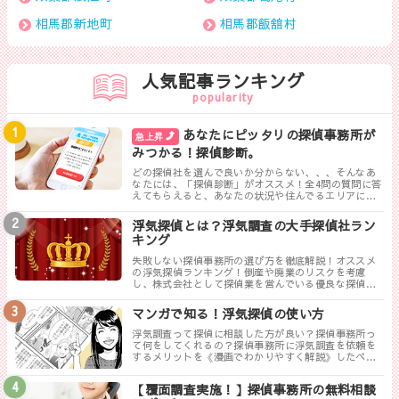
相馬郡新地町
相馬郡飯舘村
人気記事ランキング
popularity
あなたにピッタリの探偵事務所が
急上昇
みつかる！探偵診断。
どの探偵社を選んで良いか分からない、、、そんなあ
なたには、「探偵診断」がオススメ！全4問の質問に答
えてもらえると、あなたの状況や住んでるエリアに対
して、無料相談ができる最も相応しい探偵事務所を見
つけることができます。
浮気探偵とは？浮気調査の大手探偵社ラン
キング
失敗しない探偵事務所の選び方を徹底解説！オススメ
の浮気探偵ランキング！倒産や廃業のリスクを考慮
し、株式会社として探偵業を営んでいる優良な探偵事
務所を紹介します。トラブルが少なく料金も手頃、さ
らに高い調査力が評判の探偵事務所を厳選しました。
マンガで知る！浮気探偵の使い方
浮気調査って探偵に相談した方が良い？探偵事務所っ
て何をしてくれるの？探偵事務所に浮気調査を依頼を
するメリットを《漫画でわかりやすく解説》したペー
ジです。
【覆面調査実施！】探偵事務所の無料相談