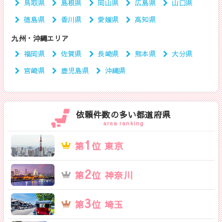
鳥取県
島根県
岡山県
広島県
山口県
徳島県
香川県
愛媛県
高知県
九州・沖縄エリア
福岡県
佐賀県
長崎県
熊本県
大分県
宮崎県
鹿児島県
沖縄県
依頼件数の多い都道府県
area ranking
1
第
位 東京
2
第
位 神奈川
3
第
位 埼玉