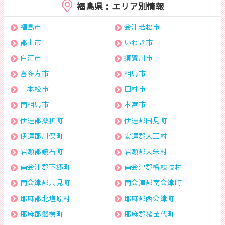
福島県：エリア別情報
福島市
会津若松市
郡山市
いわき市
白河市
須賀川市
喜多方市
相馬市
二本松市
田村市
南相馬市
本宮市
伊達郡桑折町
伊達郡国見町
伊達郡川俣町
安達郡大玉村
岩瀬郡鏡石町
岩瀬郡天栄村
南会津郡下郷町
南会津郡檜枝岐村
南会津郡只見町
南会津郡南会津町
耶麻郡北塩原村
耶麻郡西会津町
耶麻郡磐梯町
耶麻郡猪苗代町