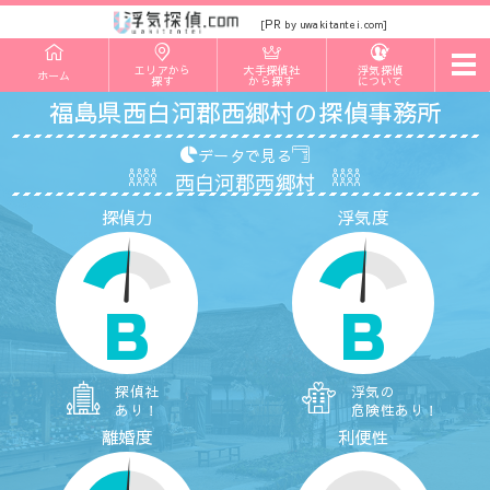
PR
[
by uwakitantei.com]
t
エリアから
大手探偵社
浮気探偵
ホーム
o
探す
から探す
について
g
福島県西白河郡西郷村の探偵事務所
g
l
e
データで見る
n
西白河郡西郷村
a
v
探偵力
浮気度
i
g
a
t
i
o
B
B
n
探偵社
浮気の
あり！
危険性あり！
離婚度
利便性