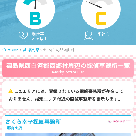
B
C
離婚率
車社会
25%以上
HOME
福島県
西白河郡西郷村
福島県西白河郡西郷村周辺の探偵事務所一覧
nearby office List
このエリアには、登録されている探偵事務所が存在して
おりません。指定エリア付近の探偵事務所を表示します。
さくら幸子探偵事務所
郡山支店