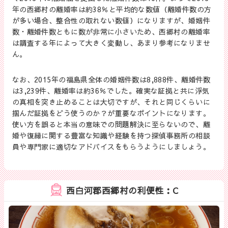
年の西郷村の離婚率は約38％と平均的な数値（離婚件数の方
が多い場合、整合性の取れない数値）になりますが、婚姻件
数・離婚件数ともに数が非常に小さいため、西郷村の離婚率
は調査する年によって大きく変動し、あまり参考になりませ
ん。
なお、2015年の福島県全体の婚姻件数は8,888件、離婚件数
は3,239件、離婚率は約36％でした。確実な証拠と共に浮気
の真相を突き止めることは大切ですが、それと同じくらいに
掴んだ証拠をどう使うのか？が重要なポイントになります。
使い方を誤ると本当の意味での問題解決に至らないので、離
婚や復縁に関する豊富な知識や経験を持つ探偵事務所の相談
員や専門家に適切なアドバイスをもらうようにしましょう。
西白河郡西郷村の利便性：C