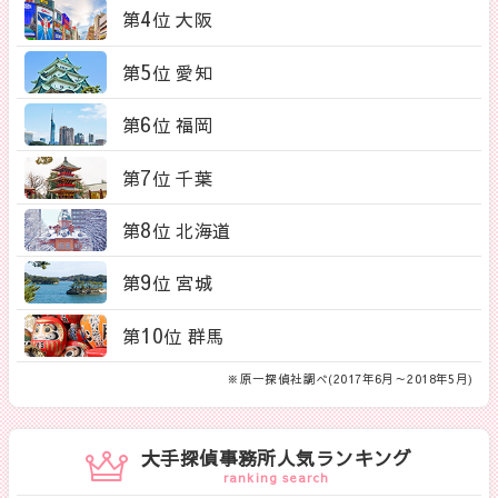
4
第
位 大阪
5
第
位 愛知
6
第
位 福岡
7
第
位 千葉
8
第
位 北海道
9
第
位 宮城
10
第
位 群馬
※原一探偵社調べ(2017年6月～2018年5月)
大手探偵事務所人気ランキング
ranking search