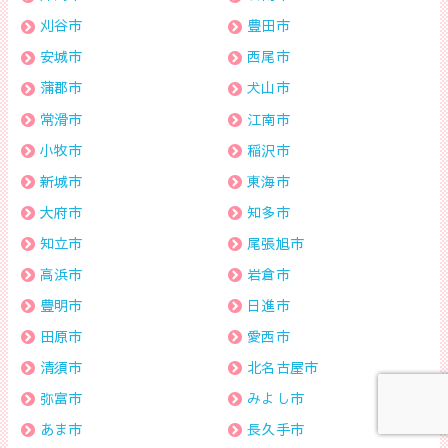
刈谷市
豊田市
安城市
西尾市
蒲郡市
犬山市
常滑市
江南市
小牧市
稲沢市
新城市
東海市
大府市
知多市
知立市
尾張旭市
高浜市
岩倉市
豊明市
日進市
田原市
愛西市
清須市
北名古屋市
弥富市
みよし市
あま市
長久手市