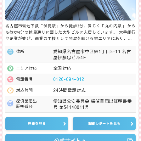
名古屋市営地下鉄「伏見駅」から徒歩3分、同じく「丸の内駅」 から
も徒歩4分の伏見通りに面した大型ビルに入居しています。 大手銀行
や企業が並び、商業の中核として発展を続ける錦エリアにあり、…
愛知県名古屋市中区錦1丁目5-11 名古
住所
屋伊藤忠ビル4F
全国対応
エリア対応
0120-694-012
電話番号
24時間電話対応
対応時間
愛知県公安委員会 探偵業届出証明書番
探偵業届出
証明番号
号 第54140011号
詳細を見る
調査レポートを見る
公式サイトへ