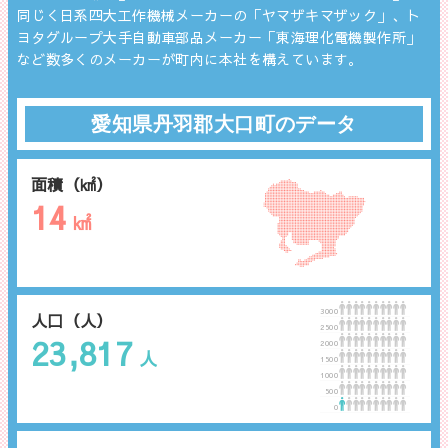
同じく日系四大工作機械メーカーの「ヤマザキマザック」、ト
ヨタグループ大手自動車部品メーカー「東海理化電機製作所」
など数多くのメーカーが町内に本社を構えています。
愛知県丹羽郡大口町のデータ
面積（㎢）
14
㎢
3000
人口（人）
2500
23,817
2000
人
1500
1000
500
0