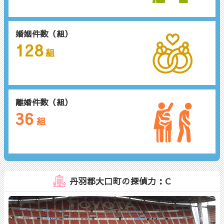
婚姻件数（組）
128
組
離婚件数（組）
36
組
丹羽郡大口町の探偵力：C