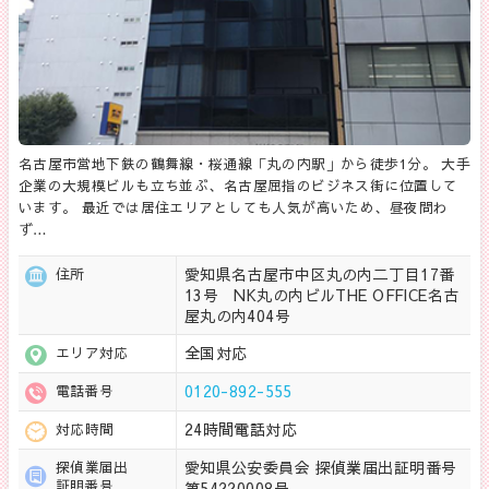
名古屋市営地下鉄の鶴舞線・桜通線「丸の内駅」から徒歩1分。 大手
企業の大規模ビルも立ち並ぶ、名古屋屈指のビジネス街に位置して
います。 最近では居住エリアとしても人気が高いため、昼夜問わ
ず…
愛知県名古屋市中区丸の内二丁目17番
住所
13号 NK丸の内ビルTHE OFFICE名古
屋丸の内404号
全国対応
エリア対応
0120-892-555
電話番号
24時間電話対応
対応時間
愛知県公安委員会 探偵業届出証明番号
探偵業届出
証明番号
第54220008号