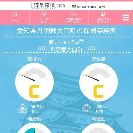
PR
[
by uwakitantei.com]
t
エリアから
大手探偵社
浮気探偵
ホーム
o
探す
から探す
について
g
愛知県丹羽郡大口町の探偵事務所
g
l
e
データで見る
n
丹羽郡大口町
a
v
探偵力
浮気度
i
g
a
t
i
o
C
C
n
探偵社
油断は
ゼロ…
禁物
離婚度
利便性