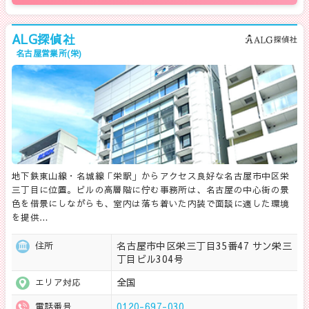
ALG探偵社
名古屋営業所(栄)
地下鉄東山線・名城線「栄駅」からアクセス良好な名古屋市中区栄
三丁目に位置。ビルの高層階に佇む事務所は、名古屋の中心街の景
色を借景にしながらも、室内は落ち着いた内装で面談に適した環境
を提供…
名古屋市中区栄三丁目35番47 サン栄三
住所
丁目ビル304号
全国
エリア対応
0120-697-030
電話番号