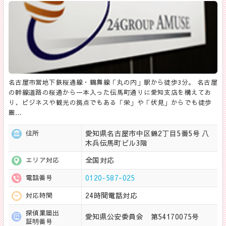
名古屋市営地下鉄桜通線・鶴舞線「丸の内」駅から徒歩3分。 名古屋
の幹線道路の桜通から一本入った伝馬町通りに愛知支店を構えてお
り、ビジネスや観光の拠点でもある「栄」や「伏見」からでも徒歩
圏…
愛知県名古屋市中区錦2丁目5番5号 八
住所
木兵伝馬町ビル3階
全国対応
エリア対応
0120-587-025
電話番号
24時間電話対応
対応時間
探偵業届出
愛知県公安委員会 第54170075号
証明番号