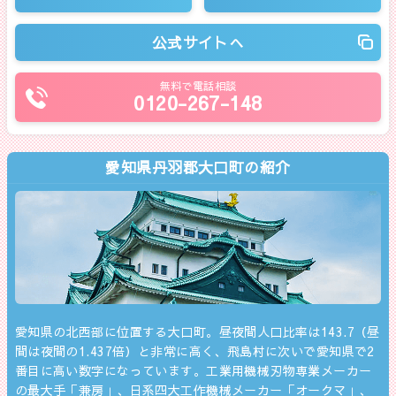
公式サイトへ
無料で電話相談
0120-267-148
愛知県丹羽郡大口町の紹介
愛知県の北西部に位置する大口町。昼夜間人口比率は143.7（昼
間は夜間の1.437倍）と非常に高く、飛島村に次いで愛知県で2
番目に高い数字になっています。工業用機械刃物専業メーカー
の最大手「兼房」、日系四大工作機械メーカー「オークマ」、