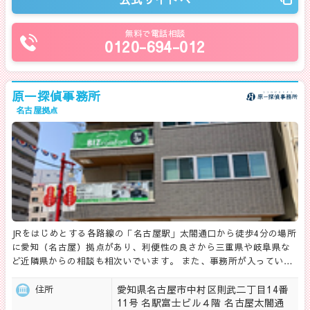
無料で電話相談
0120-694-012
原一探偵事務所
名古屋拠点
JRをはじめとする各路線の「名古屋駅」太閤通口から徒歩4分の場所
に愛知（名古屋）拠点があり、利便性の良さから三重県や岐阜県な
ど近隣県からの相談も相次いでいます。 また、事務所が入ってい…
愛知県名古屋市中村区則武二丁目14番
住所
11号 名駅富士ビル４階 名古屋太閤通