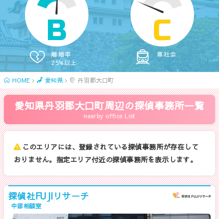
B
C
離婚率
車社会
25%以上
HOME
愛知県
丹羽郡大口町
愛知県丹羽郡大口町周辺の探偵事務所一覧
nearby office List
このエリアには、登録されている探偵事務所が存在して
おりません。指定エリア付近の探偵事務所を表示します。
探偵社FUJIリサーチ
中部相談室