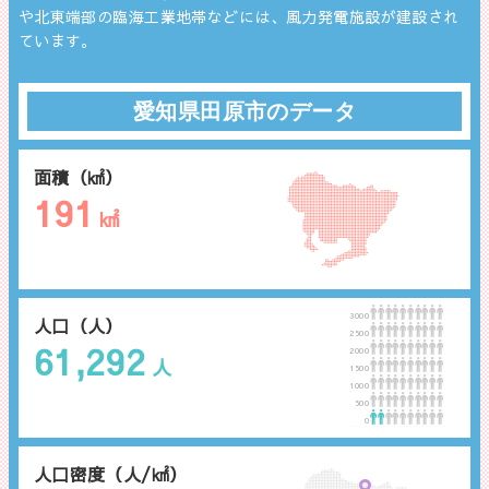
や北東端部の臨海工業地帯などには、風力発電施設が建設され
ています。
愛知県田原市のデータ
面積（㎢）
191
㎢
3000
人口（人）
2500
61,292
2000
人
1500
1000
500
0
人口密度（人/㎢）