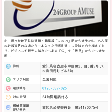
名古屋市営地下鉄桜通線・鶴舞線「丸の内」駅から徒歩3分。 名古屋
の幹線道路の桜通から一本入った伝馬町通りに愛知支店を構えてお
り、ビジネスや観光の拠点でもある「栄」や「伏見」からでも徒歩
圏…
愛知県名古屋市中区錦2丁目5番5号 八
住所
木兵伝馬町ビル3階
全国対応
エリア対応
0120-587-025
電話番号
24時間電話対応
対応時間
探偵業届出
愛知県公安委員会 第54170075号
証明番号