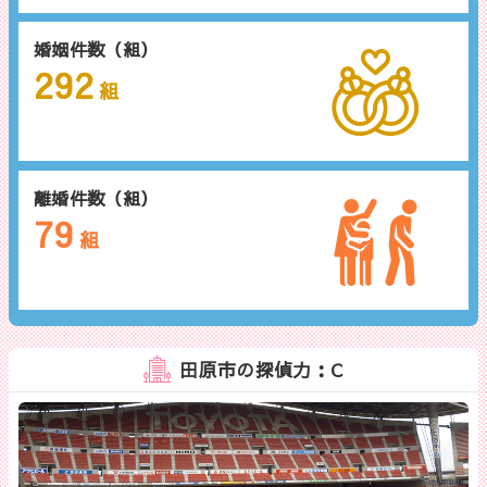
婚姻件数（組）
292
組
離婚件数（組）
79
組
田原市の探偵力：C