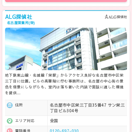
ALG探偵社
名古屋営業所(栄)
地下鉄東山線・名城線「栄駅」からアクセス良好な名古屋市中区栄
三丁目に位置。ビルの高層階に佇む事務所は、名古屋の中心街の景
色を借景にしながらも、室内は落ち着いた内装で面談に適した環境
を提供…
名古屋市中区栄三丁目35番47 サン栄三
住所
丁目ビル304号
全国
エリア対応
0120-697-030
電話番号