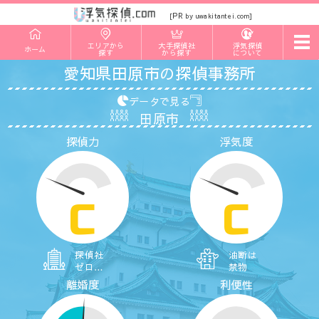
PR
[
by uwakitantei.com]
t
エリアから
大手探偵社
浮気探偵
ホーム
o
探す
から探す
について
g
愛知県田原市の探偵事務所
g
l
e
データで見る
n
田原市
a
v
探偵力
浮気度
i
g
a
t
i
o
C
C
n
探偵社
油断は
ゼロ…
禁物
離婚度
利便性