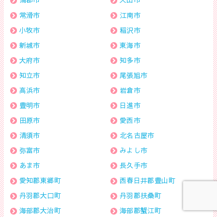
常滑市
江南市
小牧市
稲沢市
新城市
東海市
大府市
知多市
知立市
尾張旭市
高浜市
岩倉市
豊明市
日進市
田原市
愛西市
清須市
北名古屋市
弥富市
みよし市
あま市
長久手市
愛知郡東郷町
西春日井郡豊山町
丹羽郡大口町
丹羽郡扶桑町
海部郡大治町
海部郡蟹江町