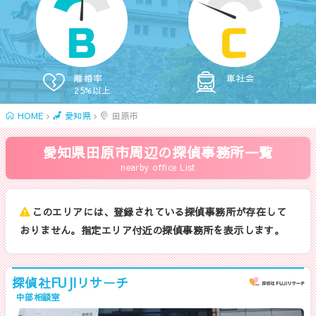
B
C
離婚率
車社会
25%以上
HOME
愛知県
田原市
愛知県田原市周辺の探偵事務所一覧
nearby office List
このエリアには、登録されている探偵事務所が存在して
おりません。指定エリア付近の探偵事務所を表示します。
探偵社FUJIリサーチ
中部相談室