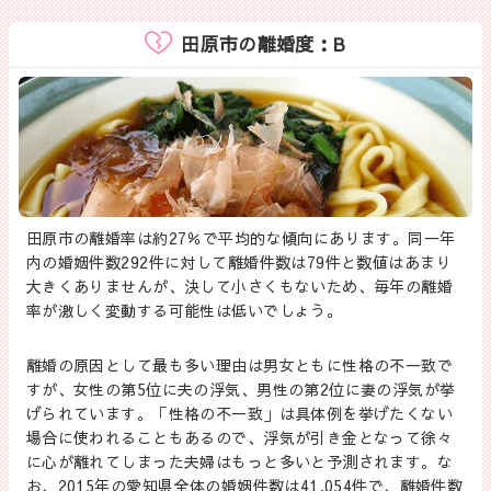
田原市の離婚度：B
田原市の離婚率は約27％で平均的な傾向にあります。同一年
内の婚姻件数292件に対して離婚件数は79件と数値はあまり
大きくありませんが、決して小さくもないため、毎年の離婚
率が激しく変動する可能性は低いでしょう。
離婚の原因として最も多い理由は男女ともに性格の不一致で
すが、女性の第5位に夫の浮気、男性の第2位に妻の浮気が挙
げられています。「性格の不一致」は具体例を挙げたくない
場合に使われることもあるので、浮気が引き金となって徐々
に心が離れてしまった夫婦はもっと多いと予測されます。な
お、2015年の愛知県全体の婚姻件数は41,054件で、離婚件数