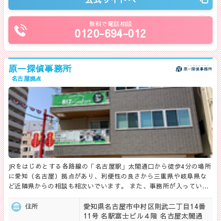
無料で電話相談
0120-694-012
原一探偵事務所
名古屋拠点
JRをはじめとする各路線の「名古屋駅」太閤通口から徒歩4分の場所
に愛知（名古屋）拠点があり、利便性の良さから三重県や岐阜県な
ど近隣県からの相談も相次いでいます。 また、事務所が入ってい…
愛知県名古屋市中村区則武二丁目14番
住所
11号 名駅富士ビル４階 名古屋太閤通