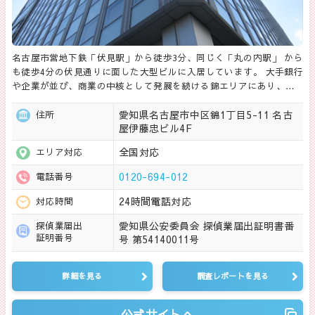
名古屋市営地下鉄「伏見駅」から徒歩3分、同じく「丸の内駅」 から
も徒歩4分の伏見通りに面した大型ビルに入居しています。 大手銀行
や企業が並び、商業の中核として発展を続ける錦エリアにあり、…
愛知県名古屋市中区錦1丁目5-11 名古
住所
屋伊藤忠ビル4F
全国対応
エリア対応
0120-694-012
電話番号
24時間電話対応
対応時間
愛知県公安委員会 探偵業届出証明書番
探偵業届出
証明番号
号 第54140011号
詳細を見る
調査レポートを見る
公式サイトへ