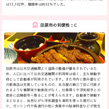
は13,102件、離婚率は約32％でした。
田原市の利便性：C
田原市は公共交通機関より道路の整備が優先されているた
め、人口に比べて公共交通機関の利用率は低く、主な移動手
段として自動車が利用されています。また市内に飲み屋など
の飲食店は充実しているものの、名古屋の錦三丁目に代表さ
れるような繁華街や歓楽街がなく、仕事帰りや浮気相手との
密会に近隣都市へ寄ることが考えられます。自動車で移動す
るとなると、当然ながら浮気調査も車両を使った尾行にな
り、ガソリン代や高速代の他に食事中の駐車料金などが発生