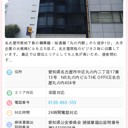
名古屋市営地下鉄の鶴舞線・桜通線「丸の内駅」から徒歩1分。 大手
企業の大規模ビルも立ち並ぶ、名古屋屈指のビジネス街に位置して
います。 最近では居住エリアとしても人気が高いため、昼夜問わ
ず…
愛知県名古屋市中区丸の内二丁目17番
住所
13号 NK丸の内ビルTHE OFFICE名古
屋丸の内404号
全国対応
エリア対応
0120-892-555
電話番号
24時間電話対応
対応時間
愛知県公安委員会 探偵業届出証明番号
探偵業届出
証明番号
第54220008号