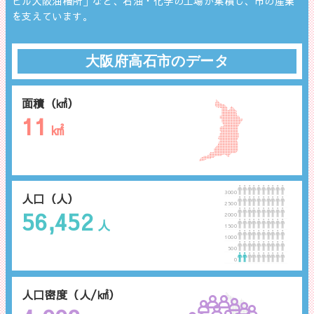
ビル大阪油槽所」など、石油・化学の工場が集積し、市の産業
を支えています。
大阪府高石市のデータ
面積（㎢）
11
㎢
3000
人口（人）
2500
56,452
2000
人
1500
1000
500
0
人口密度（人/㎢）