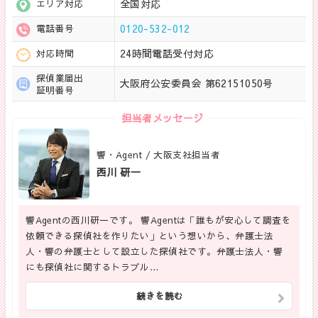
全国対応
エリア対応
0120-532-012
電話番号
24時間電話受付対応
対応時間
探偵業届出
大阪府公安委員会 第62151050号
証明番号
担当者メッセージ
響・Agent / 大阪支社担当者
西川 研一
響Agentの西川研一です。 響Agentは「誰もが安心して調査を
依頼できる探偵社を作りたい」という想いから、弁護士法
人・響の弁護士として設立した探偵社です。弁護士法人・響
にも探偵社に関するトラブル…
続きを読む