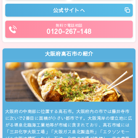
公式サイトへ
無料で電話相談
0120-267-148
大阪府高石市の紹介
大阪府の中南部に位置する高石市。大阪府内の市では藤井寺市
に次いで2番目に面積が小さい都市です。大阪湾岸の埋立地に広
がる堺泉北臨海工業地帯が市域に含まれており、高石市域には
「三井化学大阪工場」「大阪ガス泉北製造所」「エクソンモー