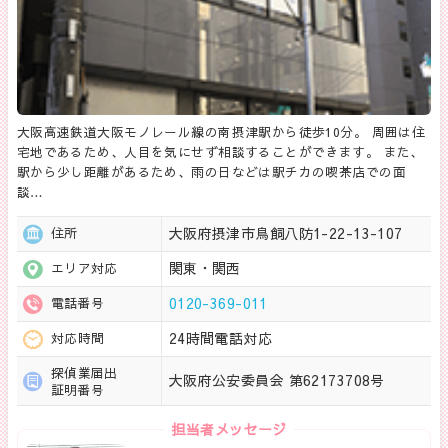
大阪高速鉄道大阪モノレール線の南摂津駅から徒歩10分。 周囲は住
宅地であるため、人目を気にせず相談することができます。 また、
駅から少し距離があるため、雨の日などは駅チカの喫茶店での面
談…
大阪府摂津市鳥飼八防1-22-13-107
住所
関東・関西
エリア対応
0120-369-011
電話番号
24時間電話対応
対応時間
探偵業届出
大阪府公安委員会 第62173708号
証明番号
担当者メッセージ