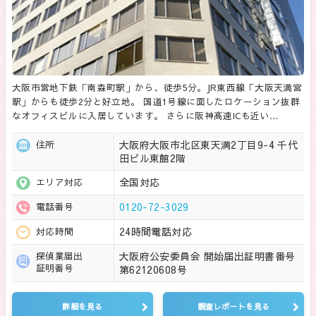
大阪市営地下鉄「南森町駅」から、徒歩5分。JR東西線「大阪天満宮
駅」からも徒歩2分と好立地。 国道1号線に面したロケーション抜群
なオフィスビルに入居しています。 さらに阪神高速ICも近い…
大阪府大阪市北区東天満2丁目9-4 千代
住所
田ビル東館2階
全国対応
エリア対応
0120-72-3029
電話番号
24時間電話対応
対応時間
大阪府公安委員会 開始届出証明書番号
探偵業届出
証明番号
第62120608号
詳細を見る
調査レポートを見る