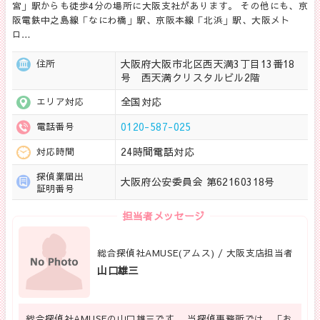
宮」駅からも徒歩4分の場所に大阪支社があります。 その他にも、京
阪電鉄中之島線「なにわ橋」駅、京阪本線「北浜」駅、大阪メト
ロ…
大阪府大阪市北区西天満3丁目13番18
住所
号 西天満クリスタルビル2階
全国対応
エリア対応
0120-587-025
電話番号
24時間電話対応
対応時間
探偵業届出
大阪府公安委員会 第62160318号
証明番号
担当者メッセージ
総合探偵社AMUSE(アムス) / 大阪支店担当者
山口雄三
総合探偵社AMUSEの山口雄三です。 当探偵事務所では、「お