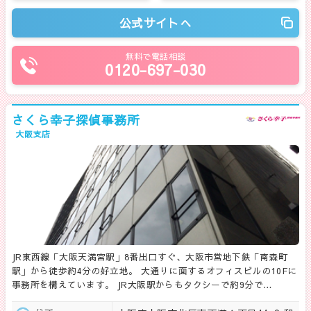
公式サイトへ
無料で電話相談
0120-697-030
さくら幸子探偵事務所
大阪支店
JR東西線「大阪天満宮駅」8番出口すぐ、大阪市営地下鉄「南森町
駅」から徒歩約4分の好立地。 大通りに面するオフィスビルの10Fに
事務所を構えています。 JR大阪駅からもタクシーで約9分で…