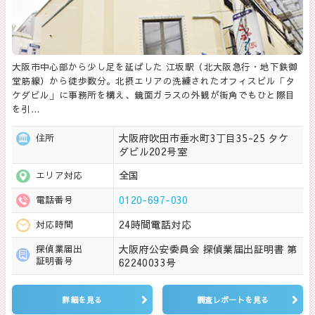
大阪市中心部から少し足を延ばした 江坂駅（北大阪急行・地下鉄御
堂筋線）から徒歩数分。北摂エリアの洗練されたオフィスビル「タ
ケダビル」に事務所を構え、鏡面ガラスの外観が街角でもひと際目
を引…
大阪府吹田市垂水町3丁目35-25 タケ
住所
ダビル202号室
全国
エリア対応
0120-697-030
電話番号
24時間電話対応
対応時間
大阪府公安委員会 探偵業届出証明書 第
探偵業届出
証明番号
62240033号
詳細を見る
調査レポートを見る