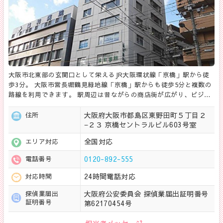
大阪市北東部の玄関口として栄えるJR大阪環状線「京橋」駅から徒
歩3分。 大阪市営長堀鶴見緑地線「京橋」駅からも徒歩5分と複数の
路線を利用できます。 駅周辺は昔ながらの商店街が広がり、ビジ…
大阪府大阪市都島区東野田町５丁目２
住所
−２３ 京橋セントラルビル603号室
全国対応
エリア対応
0120-892-555
電話番号
24時間電話対応
対応時間
大阪府公安委員会 探偵業届出証明番号
探偵業届出
証明番号
第62170454号