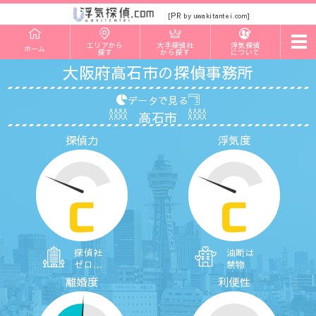
PR
[
by uwakitantei.com]
t
エリアから
大手探偵社
浮気探偵
ホーム
o
探す
から探す
について
g
大阪府高石市の探偵事務所
g
l
e
データで見る
n
高石市
a
v
探偵力
浮気度
i
g
a
t
i
o
C
C
n
探偵社
油断は
ゼロ…
禁物
離婚度
利便性