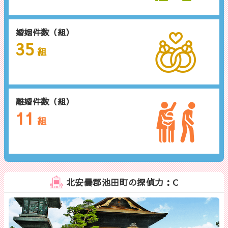
婚姻件数（組）
35
組
離婚件数（組）
11
組
北安曇郡池田町の探偵力：C