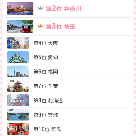
2
第
位 神奈川
3
第
位 埼玉
4
第
位 大阪
5
第
位 愛知
6
第
位 福岡
7
第
位 千葉
8
第
位 北海道
9
第
位 宮城
10
第
位 群馬