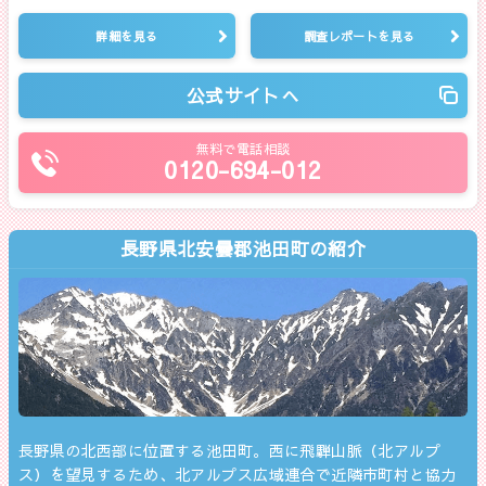
詳細を見る
調査レポートを見る
公式サイトへ
無料で電話相談
0120-694-012
長野県北安曇郡池田町の紹介
長野県の北西部に位置する池田町。西に飛騨山脈（北アルプ
ス）を望見するため、北アルプス広域連合で近隣市町村と協力