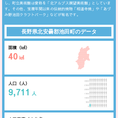
し、町立美術館は愛称を「北アルプス展望美術館」としていま
す。その他、宝暦年間以来の伝統的焼物「相道寺焼」や「あづ
み野池田クラフトパーク」などが有名です。
長野県北安曇郡池田町のデータ
面積（㎢）
40
㎢
3000
人口（人）
2500
9,711
2000
人
1500
1000
500
0