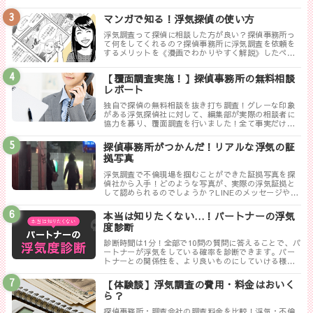
務所を紹介します。トラブルが少なく料金も手頃、さ
らに高い調査力が評判の探偵事務所を厳選しました。
マンガで知る！浮気探偵の使い方
浮気調査って探偵に相談した方が良い？探偵事務所っ
て何をしてくれるの？探偵事務所に浮気調査を依頼を
するメリットを《漫画でわかりやすく解説》したペー
ジです。
【覆面調査実施！】探偵事務所の無料相談
レポート
独自で探偵の無料相談を抜き打ち調査！グレーな印象
がある浮気探偵社に対して、編集部が実際の相談者に
協力を募り、覆面調査を行いました！全て事実だけ書
き記した探偵ぶっちゃけレポートのまとめです。
探偵事務所がつかんだ！リアルな浮気の証
拠写真
浮気調査で不倫現場を掴むことができた証拠写真を探
偵社から入手！どのような写真が、実際の浮気証拠と
して認められるのでしょうか？LINEのメッセージやり
取りは証拠にならない！？勘違いしやすい実際の証拠
写真について解説します。
本当は知りたくない…！パートナーの浮気
度診断
診断時間は1分！全部で10問の質問に答えることで、パ
ートナーが浮気をしている確率を診断できます。パー
トナーとの関係性を、より良いものにしていける様に
まずは試してみましょう！
【体験談】浮気調査の費用・料金はおいく
ら？
探偵事務所・調査会社の調査料金を比較！浮気・不倫