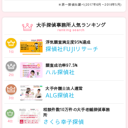
※原一探偵社調べ(2017年6月～2018年5月)
大手探偵事務所人気ランキング
ranking search
浮気調査満足度95%達成
探偵社FUJIリサーチ
1
位
調査成功率97.5%
ハル探偵社
2
位
大手弁護士法人運営
ALG探偵社
3
位
相談件数10万件の大手老舗探偵事務
所
さくら幸子探偵
4
位