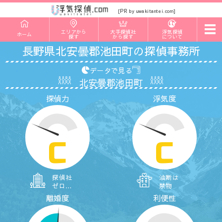
PR
[
by uwakitantei.com]
t
エリアから
大手探偵社
浮気探偵
ホーム
o
探す
から探す
について
g
長野県北安曇郡池田町の探偵事務所
g
l
e
データで見る
n
北安曇郡池田町
a
v
探偵力
浮気度
i
g
a
t
i
o
C
C
n
探偵社
油断は
ゼロ…
禁物
離婚度
利便性