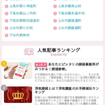
上高井郡小布施町
上高井郡高山村
下高井郡山ノ内町
下高井郡木島平村
下高井郡野沢温泉村
上水内郡信濃町
上水内郡小川村
上水内郡飯綱町
下水内郡栄村
人気記事ランキング
popularity
あなたにピッタリの探偵事務所が
急上昇
みつかる！探偵診断。
どの探偵社を選んで良いか分からない、、、そんなあ
なたには、「探偵診断」がオススメ！全4問の質問に答
えてもらえると、あなたの状況や住んでるエリアに対
して、無料相談ができる最も相応しい探偵事務所を見
つけることができます。
浮気探偵とは？浮気調査の大手探偵社ラン
キング
失敗しない探偵事務所の選び方を徹底解説！オススメ
の浮気探偵ランキング！倒産や廃業のリスクを考慮
し、株式会社として探偵業を営んでいる優良な探偵事