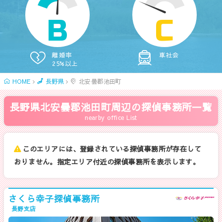
B
C
離婚率
車社会
25%以上
HOME
長野県
北安曇郡池田町
長野県北安曇郡池田町周辺の探偵事務所一覧
nearby office List
このエリアには、登録されている探偵事務所が存在して
おりません。指定エリア付近の探偵事務所を表示します。
さくら幸子探偵事務所
長野支店