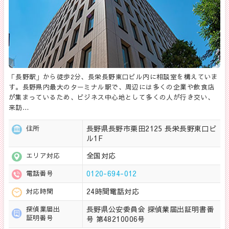
「長野駅」から徒歩2分、長栄長野東口ビル内に相談室を構えていま
す。長野県内最大のターミナル駅で、周辺には多くの企業や飲食店
が集まっているため、ビジネス中心地として多くの人が行き交い、
来訪…
長野県長野市栗田2125 長栄長野東口ビ
住所
ル1F
全国対応
エリア対応
0120-694-012
電話番号
24時間電話対応
対応時間
長野県公安委員会 探偵業届出証明書番
探偵業届出
証明番号
号 第48210006号