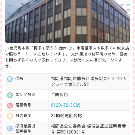
JR鹿児島本線「博多」駅から徒歩5分。家電量販店や数多くの飲食店
で賑わうエリアに立地しています。 九州屈指の繁華街のため、昼夜
を問わず多くの人で賑わっており、来訪時に人の目が気になりま
せ…
福岡県福岡市博多区博多駅東2-5-19 サ
住所
ンライフ第3ビル5F
全国対応
エリア対応
0120-72-3029
電話番号
24時間電話対応
対応時間
福岡県公安委員会 探偵業届出証明書番
探偵業届出
証明番号
号 第90120021号