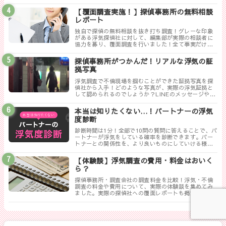
【覆面調査実施！】探偵事務所の無料相談
レポート
独自で探偵の無料相談を抜き打ち調査！グレーな印象
がある浮気探偵社に対して、編集部が実際の相談者に
協力を募り、覆面調査を行いました！全て事実だけ書
き記した探偵ぶっちゃけレポートのまとめです。
探偵事務所がつかんだ！リアルな浮気の証
拠写真
浮気調査で不倫現場を掴むことができた証拠写真を探
偵社から入手！どのような写真が、実際の浮気証拠と
して認められるのでしょうか？LINEのメッセージやり
取りは証拠にならない！？勘違いしやすい実際の証拠
写真について解説します。
本当は知りたくない…！パートナーの浮気
度診断
診断時間は1分！全部で10問の質問に答えることで、パ
ートナーが浮気をしている確率を診断できます。パー
トナーとの関係性を、より良いものにしていける様に
まずは試してみましょう！
【体験談】浮気調査の費用・料金はおいく
ら？
探偵事務所・調査会社の調査料金を比較！浮気・不倫
調査の料金や費用について、実際の体験談を集めてみ
ました。実際の探偵社への覆面レポートも掲載してい
ます。相談する探偵社を決める前に是非一度御覧くだ
さい。