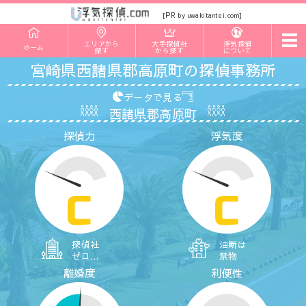
PR
[
by uwakitantei.com]
t
エリアから
大手探偵社
浮気探偵
ホーム
o
探す
から探す
について
g
宮崎県西諸県郡高原町の探偵事務所
g
l
e
データで見る
n
西諸県郡高原町
a
v
探偵力
浮気度
i
g
a
t
i
o
C
C
n
探偵社
油断は
ゼロ…
禁物
離婚度
利便性