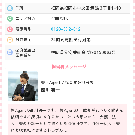
福岡県福岡市中央区舞鶴 3丁目1-10
住所
全国対応
エリア対応
0120-532-012
電話番号
24時間電話受付対応
対応時間
探偵業届出
福岡県公安委員会 第90150063号
証明番号
担当者メッセージ
響・Agent / 福岡支社担当者
西川 研一
響Agentの西川研一です。 響Agentは「誰もが安心して調査を
依頼できる探偵社を作りたい」という想いから、弁護士法
人・響の弁護士として設立した探偵社です。弁護士法人・響
にも探偵社に関するトラブル…