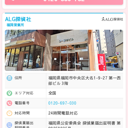
ALG探偵社
福岡営業所
福岡県福岡市中央区大名1-9-27 第一西
住所
部ビル 3階
全国
エリア対応
0120-697-030
電話番号
24時間電話対応
対応時間
福岡県公安委員会 探偵業届出証明書 第
探偵業届出
証明番号