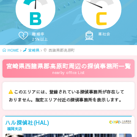
B
C
離婚率
車社会
25%以上
HOME
宮崎県
西諸県郡高原町
宮崎県西諸県郡高原町周辺の探偵事務所一覧
nearby office List
このエリアには、登録されている探偵事務所が存在して
おりません。指定エリア付近の探偵事務所を表示します。
ハル探偵社(HAL)
福岡支店