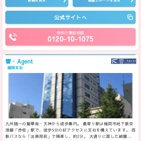
詳細を見る
調査レポートを見る
公式サイトへ
無料で電話相談
0120-10-1075
響・Agent
福岡支社
九州随一の繁華街・天神から徒歩圏内。 最寄り駅は福岡市地下鉄空
港線「赤坂」駅で、徒歩5分の好アクセスに支社を構えています。 西
鉄バスなら「法務局前」で降車し、約2分。 大通りに面した綺麗…