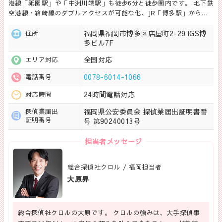
港線「祇園駅」や「中洲川端駅」も徒歩6分と徒歩圏内です。 地下鉄
空港線・箱崎線のダブルアクセスが可能な他、JR「博多駅」から…
福岡県福岡市博多区店屋町2-29 iGS博
住所
多ビル7F
全国対応
エリア対応
0078-6014-1066
電話番号
24時間電話対応
対応時間
福岡県公安委員会 探偵業届出証明書番
探偵業届出
証明番号
号 第90240013号
担当者メッセージ
総合探偵社クロル / 福岡担当者
大原昇
総合探偵社クロルの大原です。 クロルの強みは、大手探偵事