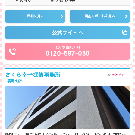
90250025号
詳細を見る
調査レポートを見る
公式サイトへ
無料で電話相談
0120-697-030
さくら幸子探偵事務所
福岡支店
福岡市地下鉄空港線「赤坂駅」 から、徒歩3分。 昭和通りに向かっ