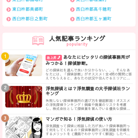
東臼杵郡美郷町
西臼杵郡高千穂町
西臼杵郡日之影町
西臼杵郡五ヶ瀬町
人気記事ランキング
popularity
あなたにピッタリの探偵事務所が
急上昇
みつかる！探偵診断。
どの探偵社を選んで良いか分からない、、、そんなあ
なたには、「探偵診断」がオススメ！全4問の質問に答
えてもらえると、あなたの状況や住んでるエリアに対
して、無料相談ができる最も相応しい探偵事務所を見
つけることができます。
浮気探偵とは？浮気調査の大手探偵社ラン
キング
失敗しない探偵事務所の選び方を徹底解説！オススメ
の浮気探偵ランキング！倒産や廃業のリスクを考慮
し、株式会社として探偵業を営んでいる優良な探偵事
務所を紹介します。トラブルが少なく料金も手頃、さ
らに高い調査力が評判の探偵事務所を厳選しました。
マンガで知る！浮気探偵の使い方
浮気調査って探偵に相談した方が良い？探偵事務所っ
て何をしてくれるの？探偵事務所に浮気調査を依頼を
するメリットを《漫画でわかりやすく解説》したペー
ジです。