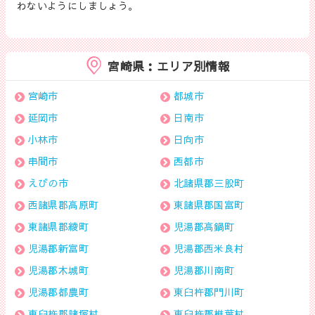
わないようにしましょう。
宮崎県：エリア別情報
宮崎市
都城市
延岡市
日南市
小林市
日向市
串間市
西都市
えびの市
北諸県郡三股町
西諸県郡高原町
東諸県郡国富町
東諸県郡綾町
児湯郡高鍋町
児湯郡新富町
児湯郡西米良村
児湯郡木城町
児湯郡川南町
児湯郡都農町
東臼杵郡門川町
東臼杵郡諸塚村
東臼杵郡椎葉村