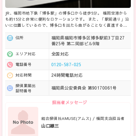
JR、福岡市地下鉄「博多駅」の博多口から徒歩5分。 福岡空港から
も約15分と非常に便利なロケーションです。 また、「駅前通り」沿
いに位置しているので、博多口を出たら曲がることなく直進する…
福岡県福岡市博多区博多駅前3丁目27
住所
番25号 第二岡部ビル9階
全国対応
エリア対応
0120-587-025
電話番号
24時間電話対応
対応時間
探偵業届出
福岡県公安委員会 第90170061号
証明番号
担当者メッセージ
総合探偵社AMUSE(アムス) / 福岡支店担当者
山口雄三