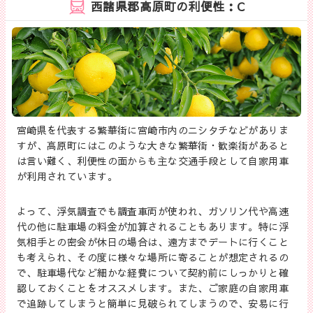
西諸県郡高原町の利便性：C
宮崎県を代表する繁華街に宮崎市内のニシタチなどがありま
すが、高原町にはこのような大きな繁華街・歓楽街があると
は言い難く、利便性の面からも主な交通手段として自家用車
が利用されています。
よって、浮気調査でも調査車両が使われ、ガソリン代や高速
代の他に駐車場の料金が加算されることもあります。特に浮
気相手との密会が休日の場合は、遠方までデートに行くこと
も考えられ、その度に様々な場所に寄ることが想定されるの
で、駐車場代など細かな経費について契約前にしっかりと確
認しておくことをオススメします。また、ご家庭の自家用車
で追跡してしまうと簡単に見破られてしまうので、安易に行