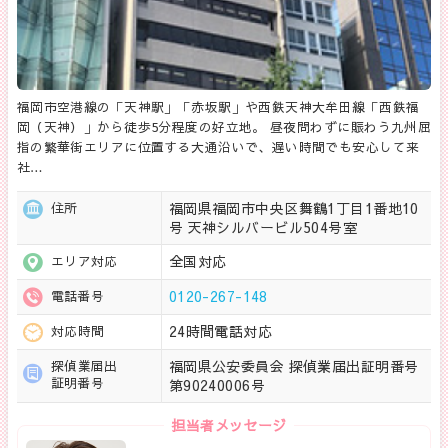
福岡市空港線の「天神駅」「赤坂駅」や西鉄天神大牟田線「西鉄福
岡（天神）」から徒歩5分程度の好立地。 昼夜問わずに賑わう九州屈
指の繁華街エリアに位置する大通沿いで、遅い時間でも安心して来
社…
福岡県福岡市中央区舞鶴1丁目1番地10
住所
号 天神シルバービル504号室
全国対応
エリア対応
0120-267-148
電話番号
24時間電話対応
対応時間
福岡県公安委員会 探偵業届出証明番号
探偵業届出
証明番号
第90240006号
担当者メッセージ