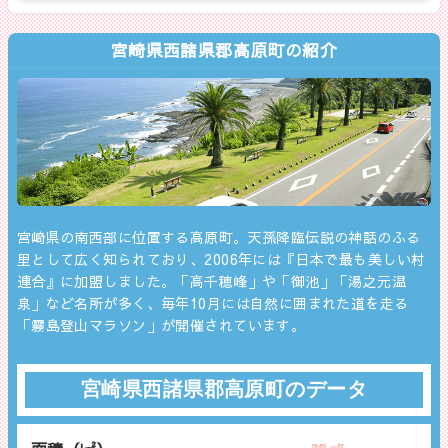
宮崎県西諸県郡高原町の紹介
宮崎県の南西部に位置する高原町。天孫降臨伝説の神話のふる
里として広く知られており、2006年には『日本で最も美しい村
連合』に加盟しました。「高千穂峰」や「御池」「湯之元温
泉」など名所が多く、毎年10月には自然に囲まれた道を走る
「霧島登山マラソン」が開催されています。
宮崎県西諸県郡高原町のデータ