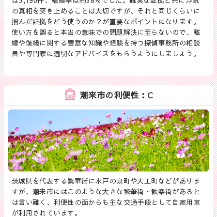
は5,190件、離婚率は約38％でした。確実な証拠と共に浮気
の真相を突き止めることは大切ですが、それと同じくらいに
掴んだ証拠をどう使うのか？が重要なポイントになります。
使い方を誤ると本当の意味での問題解決に至らないので、離
婚や復縁に関する豊富な知識や経験を持つ探偵事務所の相談
員や専門家に適切なアドバイスをもらうようにしましょう。
潮来市の利便性：C
茨城県を代表する繁華街に水戸の泉町や大工町などがありま
すが、潮来市にはこのような大きな繁華街・歓楽街があると
は言い難く、利便性の面からも主な交通手段として自家用車
が利用されています。