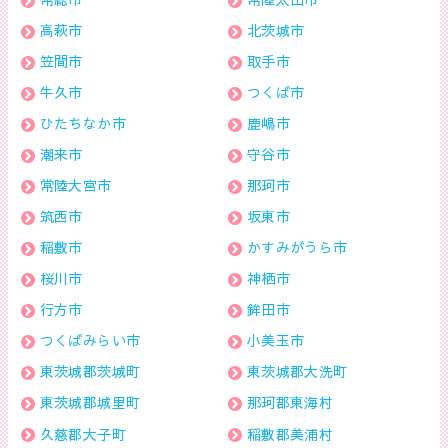
高萩市
北茨城市
笠間市
取手市
牛久市
つくば市
ひたちなか市
鹿嶋市
潮来市
守谷市
常陸大宮市
那珂市
筑西市
坂東市
稲敷市
かすみがうら市
桜川市
神栖市
行方市
鉾田市
つくばみらい市
小美玉市
東茨城郡茨城町
東茨城郡大洗町
東茨城郡城里町
那珂郡東海村
久慈郡大子町
稲敷郡美浦村