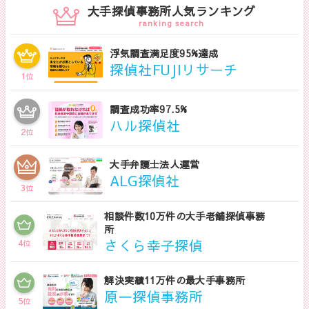
大手探偵事務所人気ランキング
ranking search
浮気調査満足度95%達成
探偵社FUJIリサーチ
1
位
調査成功率97.5%
ハル探偵社
2
位
大手弁護士法人運営
ALG探偵社
3
位
相談件数10万件の大手老舗探偵事務
所
さくら幸子探偵
4
位
解決実績11万件の最大手事務所
原一探偵事務所
5
位