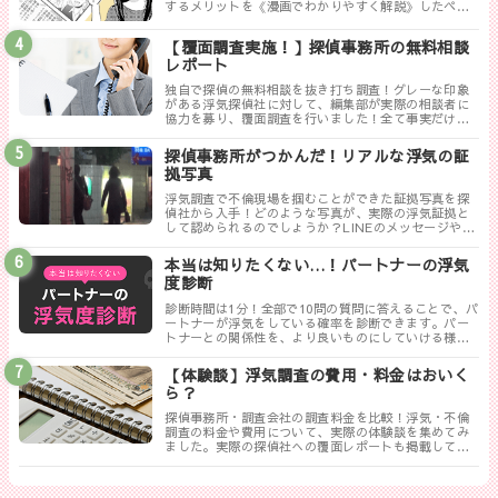
するメリットを《漫画でわかりやすく解説》したペー
ジです。
【覆面調査実施！】探偵事務所の無料相談
レポート
独自で探偵の無料相談を抜き打ち調査！グレーな印象
がある浮気探偵社に対して、編集部が実際の相談者に
協力を募り、覆面調査を行いました！全て事実だけ書
き記した探偵ぶっちゃけレポートのまとめです。
探偵事務所がつかんだ！リアルな浮気の証
拠写真
浮気調査で不倫現場を掴むことができた証拠写真を探
偵社から入手！どのような写真が、実際の浮気証拠と
して認められるのでしょうか？LINEのメッセージやり
取りは証拠にならない！？勘違いしやすい実際の証拠
写真について解説します。
本当は知りたくない…！パートナーの浮気
度診断
診断時間は1分！全部で10問の質問に答えることで、パ
ートナーが浮気をしている確率を診断できます。パー
トナーとの関係性を、より良いものにしていける様に
まずは試してみましょう！
【体験談】浮気調査の費用・料金はおいく
ら？
探偵事務所・調査会社の調査料金を比較！浮気・不倫
調査の料金や費用について、実際の体験談を集めてみ
ました。実際の探偵社への覆面レポートも掲載してい
ます。相談する探偵社を決める前に是非一度御覧くだ
さい。