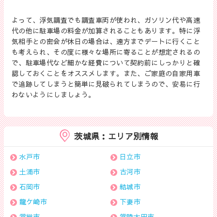
よって、浮気調査でも調査車両が使われ、ガソリン代や高速
代の他に駐車場の料金が加算されることもあります。特に浮
気相手との密会が休日の場合は、遠方までデートに行くこと
も考えられ、その度に様々な場所に寄ることが想定されるの
で、駐車場代など細かな経費について契約前にしっかりと確
認しておくことをオススメします。また、ご家庭の自家用車
で追跡してしまうと簡単に見破られてしまうので、安易に行
わないようにしましょう。
茨城県：エリア別情報
水戸市
日立市
土浦市
古河市
石岡市
結城市
龍ケ崎市
下妻市
常総市
常陸太田市