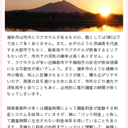
潮来市は市内にラブホテルがあるものの、数としては5軒以下
で決して多くありません。また、水戸のような茨城県を代表
する大都市でもなく、歓楽街やラブホテルが密集するエリア
もないので、市内での浮気の確率は高くありません。よっ
て、ラブホテルが多い近隣都市や不倫相手の自宅が密会現場
になる可能性が高いでしょう。また、潮来市のような規模の
市の場合、知人に目撃されるリスクが高く、噂も広がりやす
いので、周囲の目を避けるためにあえて、市外などの遠方で
浮気相手と会うこともあり、必然的に尾行調査の時間が長く
なってしまいます。
探偵事務所の多くは調査時間によって調査料金が変動する料
金システムを採用していますが、稀に「パック料金」と称し
て調査時間に左右されない料金体系を用いていることもあり
ます。見積もり料金の内訳までしっかりと理解して、納得し