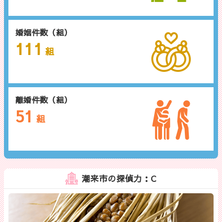
婚姻件数（組）
111
組
離婚件数（組）
51
組
潮来市の探偵力：C