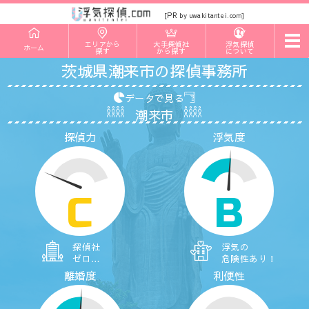
PR
[
by uwakitantei.com]
t
エリアから
大手探偵社
浮気探偵
ホーム
o
探す
から探す
について
g
茨城県潮来市の探偵事務所
g
l
e
データで見る
n
潮来市
a
v
探偵力
浮気度
i
g
a
t
i
o
C
B
n
探偵社
浮気の
ゼロ…
危険性あり！
離婚度
利便性