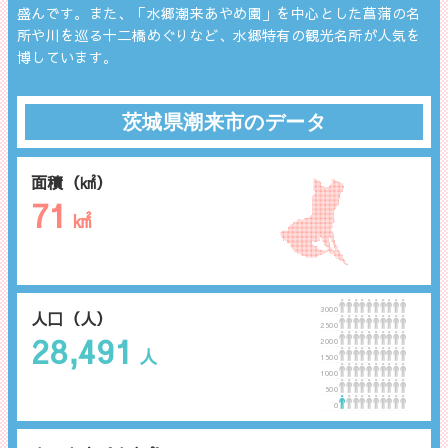
盛んです。また、「水郷潮来あやめ園」を中心とした菖蒲の名
所や川を巡る十二橋めぐりなど、水郷特有の観光名所が人気を
博しています。
茨城県潮来市のデータ
面積（㎢）
71
㎢
3000
人口（人）
2500
28,491
2000
人
1500
1000
500
0