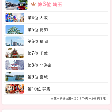
3
第
位 埼玉
4
第
位 大阪
5
第
位 愛知
6
第
位 福岡
7
第
位 千葉
8
第
位 北海道
9
第
位 宮城
10
第
位 群馬
※原一探偵社調べ(2017年6月～2018年5月)