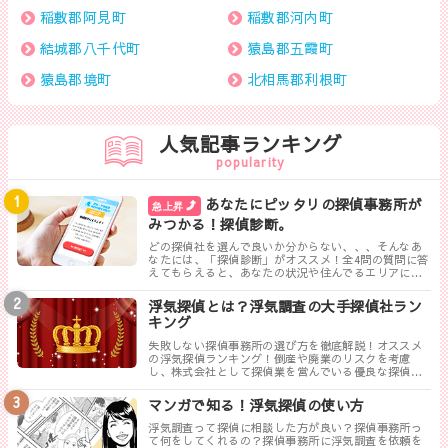
稲敷郡阿見町
稲敷郡河内町
結城郡八千代町
猿島郡五霞町
猿島郡境町
北相馬郡利根町
人気記事ランキング
popularity
あなたにピッタリの探偵事務所が
急上昇
みつかる！探偵診断。
どの探偵社を選んで良いか分からない、、、そんなあ
なたには、「探偵診断」がオススメ！全4問の質問に答
えてもらえると、あなたの状況や住んでるエリアに対
して、無料相談ができる最も相応しい探偵事務所を見
つけることができます。
浮気探偵とは？浮気調査の大手探偵社ラン
キング
失敗しない探偵事務所の選び方を徹底解説！オススメ
の浮気探偵ランキング！倒産や廃業のリスクを考慮
し、株式会社として探偵業を営んでいる優良な探偵事
務所を紹介します。トラブルが少なく料金も手頃、さ
らに高い調査力が評判の探偵事務所を厳選しました。
マンガで知る！浮気探偵の使い方
浮気調査って探偵に相談した方が良い？探偵事務所っ
て何をしてくれるの？探偵事務所に浮気調査を依頼を