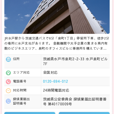
JR水戸駅から茨城交通バスで6分「泉町1丁目」停留所下車、徒歩2分
の場所に水戸支社があります。 金融機関や大手企業の集まる県内有
数のビジネスエリア、泉町のオフィスビルに事務所を構えていま…
茨城県水戸市泉町2-2-33 水戸泉町ビル
住所
7F
全国対応
エリア対応
0120-694-012
電話番号
24時間電話対応
対応時間
茨城県公安委員会 探偵業届出証明書番
探偵業届出
証明番号
号 第40170009号