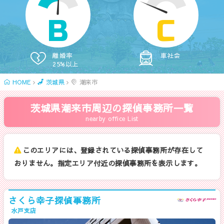
B
C
離婚率
車社会
25%以上
HOME
茨城県
潮来市
茨城県潮来市周辺の探偵事務所一覧
nearby office List
このエリアには、登録されている探偵事務所が存在して
おりません。指定エリア付近の探偵事務所を表示します。
さくら幸子探偵事務所
水戸支店