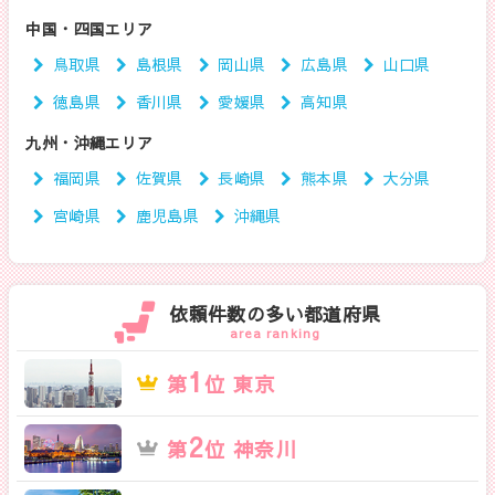
中国・四国エリア
鳥取県
島根県
岡山県
広島県
山口県
徳島県
香川県
愛媛県
高知県
九州・沖縄エリア
福岡県
佐賀県
長崎県
熊本県
大分県
宮崎県
鹿児島県
沖縄県
依頼件数の多い都道府県
area ranking
1
第
位 東京
2
第
位 神奈川