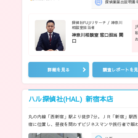
探偵業届出
証明番
探偵社FUJIリサーチ / 神奈川
相談室担当者
神奈川相談室 窓口担当 関
口
詳細を見る
調査レポートを
ハル探偵社(HAL)
新宿本店
丸の内線「西新宿」駅より徒歩7分。ＪＲ「新宿」駅西
宿に位置し、昼夜を問わずビジネスマンや旅行者で賑わ