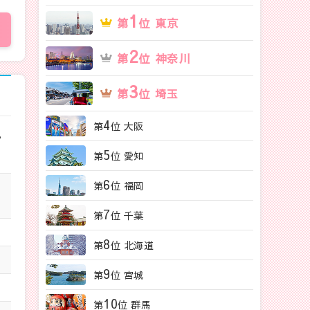
1
第
位 東京
2
第
位 神奈川
3
第
位 埼玉
4
第
位 大阪
る
5
第
位 愛知
6
第
位 福岡
内
7
第
位 千葉
8
第
位 北海道
9
第
位 宮城
10
第
位 群馬