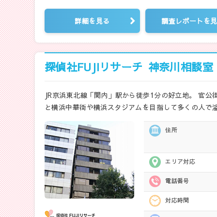
詳細を見る
調査レポートを
探偵社FUJIリサーチ
神奈川相談室
JR京浜東北線「関内」駅から徒歩1分の好立地。 官
と横浜中華街や横浜スタジアムを目指して多くの人で溢
住所
エリア対応
電話番号
対応時間