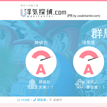
群
探偵力
浮気度
A
A
探偵社
浮気に
充実！！
要注意！！
HOME
群馬県
高崎市