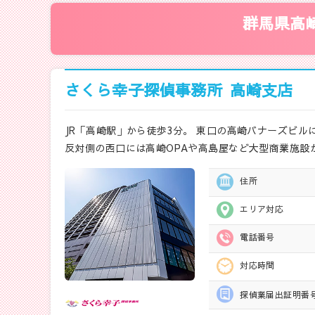
群馬県高
さくら幸子探偵事務所
高崎支店
JR「高崎駅」から徒歩3分。 東口の高崎バナーズビ
反対側の西口には高崎OPAや高島屋など大型商業施設
住所
エリア対応
電話番号
対応時間
探偵業届出
証明番