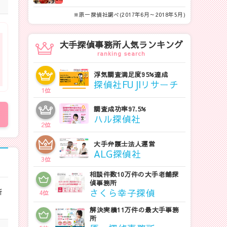
※原一探偵社調べ(2017年6月～2018年5月)
大手探偵事務所人気ランキング
ranking search
浮気調査満足度95%達成
探偵社FUJIリサーチ
1
位
調査成功率97.5%
ハル探偵社
2
位
大手弁護士法人運営
ALG探偵社
3
位
相談件数10万件の大手老舗探
偵事務所
新
さくら幸子探偵
4
位
解決実績11万件の最大手事務
所