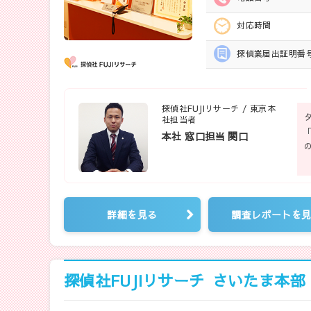
対応時間
探偵業届出
証明番
探偵社FUJIリサーチ / 東京本
社担当者
本社 窓口担当 関口
詳細を見る
調査レポートを
探偵社FUJIリサーチ
さいたま本部