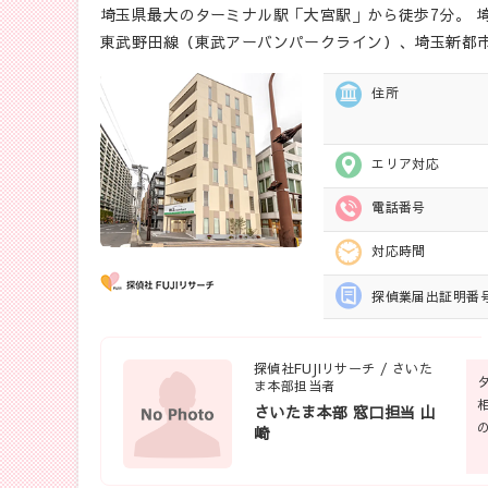
埼玉県最大のターミナル駅「大宮駅」から徒歩7分。 
東武野田線（東武アーバンパークライン）、埼玉新都
住所
エリア対応
電話番号
対応時間
探偵業届出
証明番
探偵社FUJIリサーチ / さいた
ま本部担当者
さいたま本部 窓口担当 山
崎