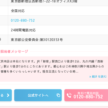
東京都新宿区西新宿7-22-18オフィスK3階
全国対応
0120-880-752
24時間電話対応
東京都公安委員会:第30120353号
号
担当者メッセージ
東京本店は本社になります。JR「新宿」駅西口より徒歩12分、丸の内線「西新
宿」駅より徒歩7分のところにあります。都心をはじめ神奈川県や埼玉県からの
お客様も多くいらっしゃいます。現在主流となっている時…
続きを読む
無料で電話相談
見る
公式サイトへ
0120-880-752