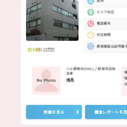
住所
エリア対応
電話番号
対応時間
探偵業届出
証明番
ハル探偵社(HAL) / 新宿本店担
当者
浅見
詳細を見る
調査レポートを