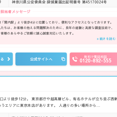
神奈川県公安委員会 探偵業届出証明番号 第45170024号
号
担当者メッセージ
JR「関内駅」より徒歩4分に位置しており、便利なアクセスとなっております。
私たちは、お客様の抱える問題解決のために、長年の経験と高度な調査技術で、
お客様のあらゆるご依頼に誠心誠意対応いたします。
続きを読む
無料で電話相談
見る
公式サイトへ
0120-892-555
口より徒歩12分。 東京都庁や超高層ビル、有名ホテルが立ち並ぶ西
うエリアに東京本店があります。 人通りの多い場所から…