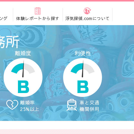
ング
体験レポートから探す
浮気探偵.comについて
務所
離婚度
利便性
B
B
離婚率
車と交通
25%以上
機関併用