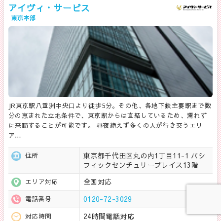
アイヴィ・サービス
東京本部
JR東京駅八重洲中央口より徒歩5分。その他、各地下鉄主要駅まで数
分の恵まれた立地条件で、東京駅からは直結しているため、濡れず
に来訪することが可能です。 昼夜絶えず多くの人が行き交うエリ
ア…
東京都千代田区丸の内1丁目11-1 パシ
住所
フィックセンチュリープレイス13階
全国対応
エリア対応
0120-72-3029
電話番号
24時間電話対応
対応時間