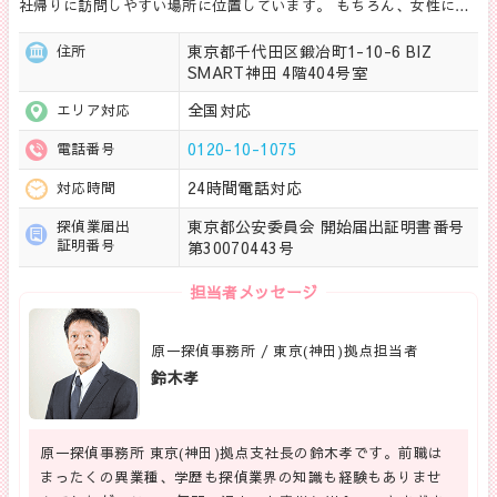
社帰りに訪問しやすい場所に位置しています。 もちろん、女性に…
東京都千代田区鍛冶町1-10-6 BIZ
住所
SMART神田 4階404号室
全国対応
エリア対応
0120-10-1075
電話番号
24時間電話対応
対応時間
東京都公安委員会 開始届出証明書番号
探偵業届出
証明番号
第30070443号
担当者メッセージ
原一探偵事務所 / 東京(神田)拠点担当者
鈴木孝
原一探偵事務所 東京(神田)拠点支社長の鈴木孝です。前職は
まったくの異業種、学歴も探偵業界の知識も経験もありませ