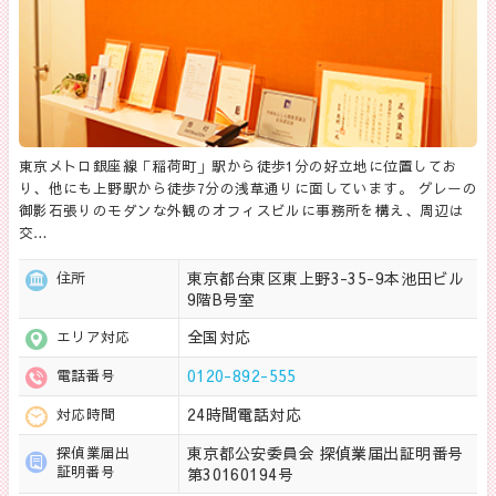
東京メトロ銀座線「稲荷町」駅から徒歩1分の好立地に位置してお
り、他にも上野駅から徒歩7分の浅草通りに面しています。 グレーの
御影石張りのモダンな外観のオフィスビルに事務所を構え、周辺は
交…
東京都台東区東上野3-35-9本池田ビル
住所
9階B号室
全国対応
エリア対応
0120-892-555
電話番号
24時間電話対応
対応時間
東京都公安委員会 探偵業届出証明番号
探偵業届出
証明番号
第30160194号