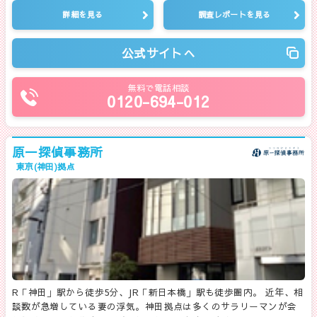
詳細を見る
調査レポートを見る
公式サイトへ
無料で電話相談
0120-694-012
原一探偵事務所
東京(神田)拠点
R「神田」駅から徒歩5分、JR「新日本橋」駅も徒歩圏内。 近年、相
談数が急増している妻の浮気。神田拠点は多くのサラリーマンが会