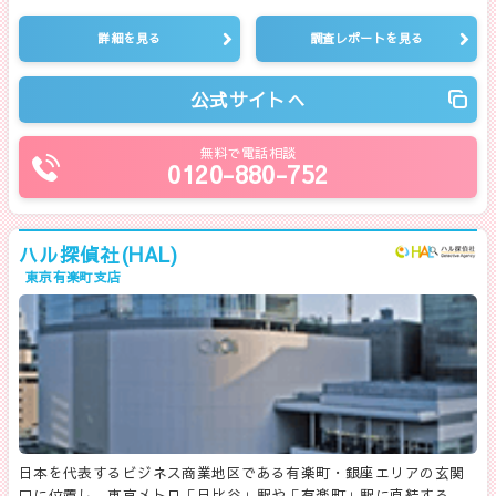
詳細を見る
調査レポートを見る
公式サイトへ
無料で電話相談
0120-880-752
ハル探偵社(HAL)
東京有楽町支店
日本を代表するビジネス商業地区である有楽町・銀座エリアの玄関
口に位置し、東京メトロ「日比谷」駅や「有楽町」駅に直結する