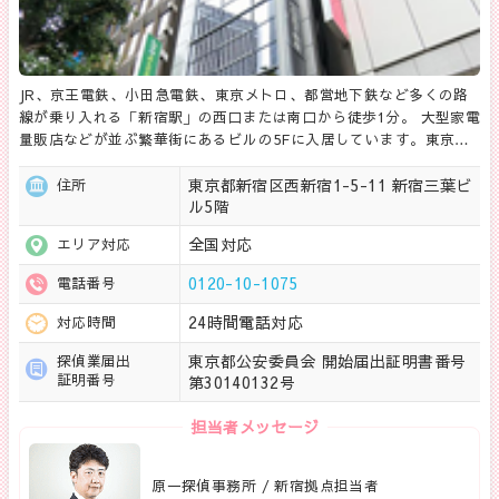
JR、京王電鉄、小田急電鉄、東京メトロ、都営地下鉄など多くの路
線が乗り入れる「新宿駅」の西口または南口から徒歩1分。 大型家電
量販店などが並ぶ繁華街にあるビルの5Fに入居しています。東京…
東京都新宿区西新宿1-5-11 新宿三葉ビ
住所
ル5階
全国対応
エリア対応
0120-10-1075
電話番号
24時間電話対応
対応時間
東京都公安委員会 開始届出証明書番号
探偵業届出
証明番号
第30140132号
担当者メッセージ
原一探偵事務所 / 新宿拠点担当者