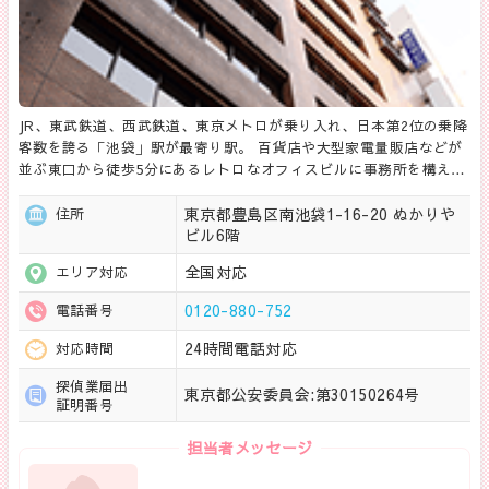
JR、東武鉄道、西武鉄道、東京メトロが乗り入れ、日本第2位の乗降
客数を誇る「池袋」駅が最寄り駅。 百貨店や大型家電量販店などが
並ぶ東口から徒歩5分にあるレトロなオフィスビルに事務所を構え…
東京都豊島区南池袋1-16-20 ぬかりや
住所
ビル6階
全国対応
エリア対応
0120-880-752
電話番号
24時間電話対応
対応時間
探偵業届出
東京都公安委員会:第30150264号
証明番号
担当者メッセージ