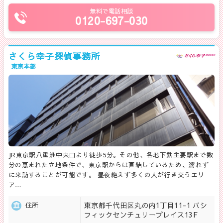
無料で電話相談
0120-697-030
さくら幸子探偵事務所
東京本部
JR東京駅八重洲中央口より徒歩5分。その他、各地下鉄主要駅まで数
分の恵まれた立地条件で、東京駅からは直結しているため、濡れず
に来訪することが可能です。 昼夜絶えず多くの人が行き交うエリ
ア…
東京都千代田区丸の内1丁目11-1 パシ
住所
フィックセンチュリープレイス13F