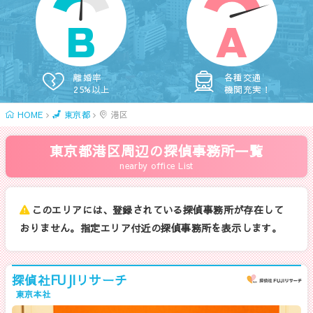
B
A
離婚率
各種交通
25%以上
機関充実！
HOME
東京都
港区
東京都港区周辺の探偵事務所一覧
nearby office List
このエリアには、登録されている探偵事務所が存在して
おりません。指定エリア付近の探偵事務所を表示します。
探偵社FUJIリサーチ
東京本社