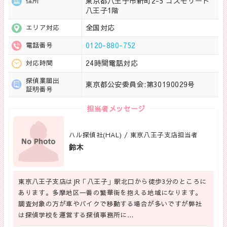
東京都八王子市新町2-5 コスモリード
住所
八王子1階
全国対応
エリア対応
0120-880-752
電話番号
24時間電話対応
対応時間
探偵業届出
東京都公安委員会:第30190029号
証明番号
担当者メッセージ
ハル探偵社(HAL) / 東京八王子支店担当者
鈴木
東京八王子支店はJR「八王子」駅北口から徒歩3分のところに
あります。多摩地区一番の繁華街を抱える地域になります。
調査対象の方が車やバイクで移動する場合が多いですが弊社
は探偵学校を運営する探偵事務所に…