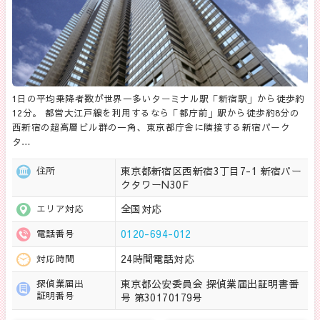
1日の平均乗降者数が世界一多いターミナル駅「新宿駅」から徒歩約
12分。 都営大江戸線を利用するなら「都庁前」駅から徒歩約8分の
西新宿の超高層ビル群の一角、東京都庁舎に隣接する新宿パーク
タ…
東京都新宿区西新宿3丁目7-1 新宿パー
住所
クタワーN30F
全国対応
エリア対応
0120-694-012
電話番号
24時間電話対応
対応時間
東京都公安委員会 探偵業届出証明書番
探偵業届出
証明番号
号 第30170179号