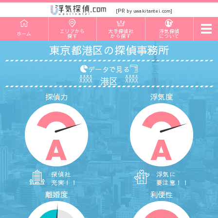
PR
[
by uwakitantei.com]
t
エリアから
大手探偵社
浮気探偵
ホーム
o
探す
から探す
について
g
東京都港区の探偵事務所
g
l
e
データで見る
n
港区
a
v
探偵力
浮気度
i
g
a
t
i
o
A
A
n
探偵社
浮気に
充実！！
要注意！！
離婚度
利便性