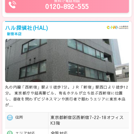
無料で電話相談
0120-892-555
ハル探偵社(HAL)
新宿本店
丸の内線「西新宿」駅より徒歩7分。ＪＲ「新宿」駅西口より徒歩12
分。 東京都庁や超高層ビル、有名ホテルが立ち並ぶ西新宿に位置
し、昼夜を問わずビジネスマンや旅行者で賑わうエリアに東京本店
が…
東京都新宿区西新宿7-22-18オフィス
住所
K3階
全国対応
エリア対応