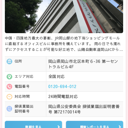
中国・四国地方最大の要衝、JR岡山駅の地下街ショッピングモール
に直結するオフィスビルに事務所を構えています。 雨の日でも濡れ
ずにアクセスすることが可能な好立地で、山陽自動車道岡山ICから…
岡山県岡山市北区本町６-36 第一セン
住所
トラルビル4F
全国対応
エリア対応
0120-694-012
電話番号
24時間電話対応
対応時間
岡山県公安委員会 探偵業届出証明書番
探偵業届出
証明番号
号 第72170014号
詳細を見る
調査レポートを見る