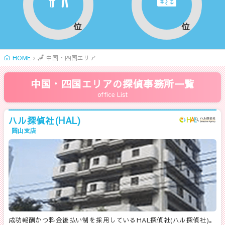
位
位
HOME
中国・四国エリア
中国・四国エリアの探偵事務所一覧
office List
ハル探偵社(HAL)
岡山支店
成功報酬かつ料金後払い制を採用しているHAL探偵社(ハル探偵社)。