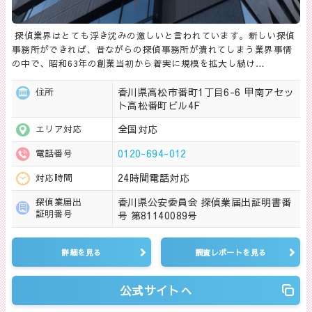
探偵業界はとても浮き沈みの激しいと言われています。新しい探偵
事務所ができれば、昔ながらの探偵事務所が潰れてしまう業界事情
の中で、昭和63年の創業当初から着実に規模を拡大し続け…
香川県高松市番町1丁目6-6 甲南アセッ
住所
ト高松番町ビル4F
全国対応
エリア対応
0120-694-012
電話番号
24時間電話対応
対応時間
香川県公安委員会 探偵業届出証明書番
探偵業届出
証明番号
号 第81140089号
詳細を見る
調査レポートを見る
公式サイトへ