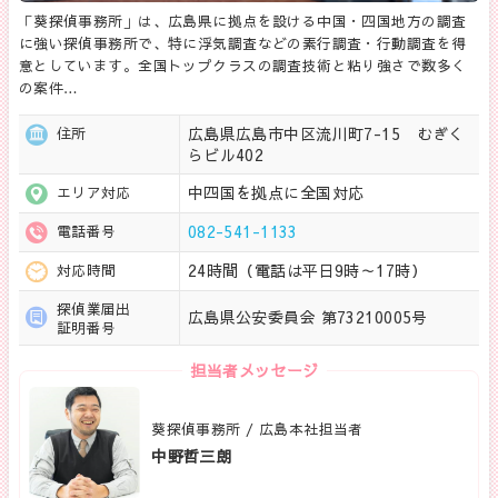
「葵探偵事務所」は、広島県に拠点を設ける中国・四国地方の調査
に強い探偵事務所で、特に浮気調査などの素行調査・行動調査を得
意としています。全国トップクラスの調査技術と粘り強さで数多く
の案件…
広島県広島市中区流川町7-15 むぎく
住所
らビル402
中四国を拠点に全国対応
エリア対応
082-541-1133
電話番号
24時間（電話は平日9時～17時）
対応時間
探偵業届出
広島県公安委員会 第73210005号
証明番号
担当者メッセージ
葵探偵事務所 / 広島本社担当者
中野哲三朗