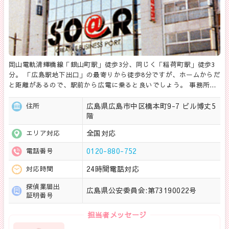
岡山電軌清輝橋線「銀山町駅」徒歩3分、同じく「稲荷町駅」徒歩3
分。 「広島駅地下出口」の最寄りから徒歩8分ですが、ホームからだ
と距離があるので、駅前から広電に乗ると良いでしょう。 事務所…
広島県広島市中区橋本町9-7 ビル博丈5
住所
階
全国対応
エリア対応
0120-880-752
電話番号
24時間電話対応
対応時間
探偵業届出
広島県公安委員会:第73190022号
証明番号
担当者メッセージ