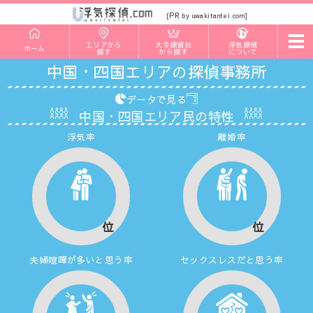
PR
[
by uwakitantei.com]
t
エリアから
大手探偵社
浮気探偵
ホーム
o
探す
から探す
について
g
中国・四国エリアの探偵事務所
g
l
e
データで見る
n
中国・四国エリア民の特性
a
v
浮気率
離婚率
i
g
a
t
i
o
n
位
位
夫婦喧嘩が多いと思う率
セックスレスだと思う率