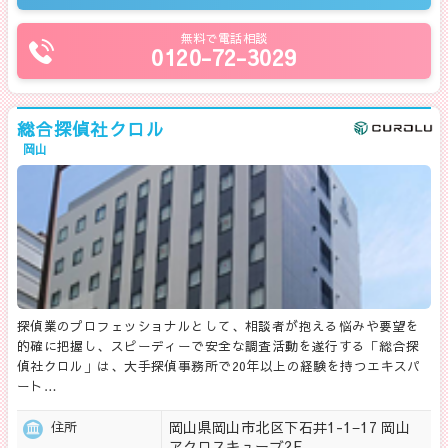
無料で電話相談
0120-72-3029
総合探偵社クロル
岡山
探偵業のプロフェッショナルとして、相談者が抱える悩みや要望を
的確に把握し、スピーディーで安全な調査活動を遂行する「総合探
偵社クロル」は、大手探偵事務所で20年以上の経験を持つエキスパ
ート…
岡山県岡山市北区下石井1-1−17 岡山
住所
アクロスキューブ2F