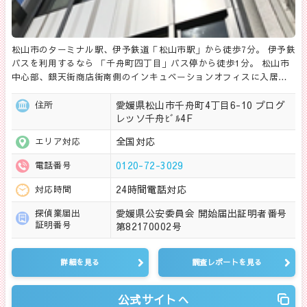
松山市のターミナル駅、伊予鉄道「松山市駅」から徒歩7分。 伊予鉄
バスを利用するなら 「千舟町四丁目」バス停から徒歩1分。 松山市
中心部、銀天街商店街南側のインキュベーションオフィスに入居…
愛媛県松山市千舟町4丁目6-10 プログ
住所
レッソ千舟ﾋﾞﾙ4F
全国対応
エリア対応
0120-72-3029
電話番号
24時間電話対応
対応時間
愛媛県公安委員会 開始届出証明者番号
探偵業届出
証明番号
第82170002号
詳細を見る
調査レポートを見る
公式サイトへ