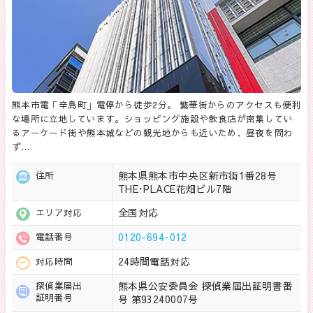
熊本市電「辛島町」電停から徒歩2分。 繁華街からのアクセスも便利
な場所に立地しています。ショッピング施設や飲食店が密集してい
るアーケード街や熊本城などの観光地からも近いため、昼夜を問わ
ず…
熊本県熊本市中央区新市街1番28号
住所
THE･PLACE花畑ビル7階
全国対応
エリア対応
0120-694-012
電話番号
24時間電話対応
対応時間
熊本県公安委員会 探偵業届出証明書番
探偵業届出
証明番号
号 第93240007号