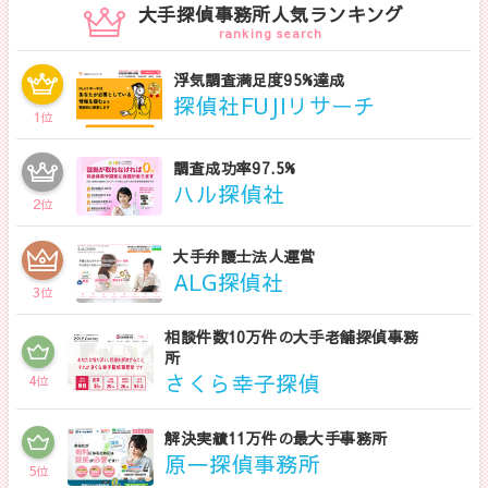
大手探偵事務所人気ランキング
ranking search
浮気調査満足度95%達成
探偵社FUJIリサーチ
1
位
調査成功率97.5%
ハル探偵社
2
位
大手弁護士法人運営
ALG探偵社
3
位
相談件数10万件の大手老舗探偵事務
所
さくら幸子探偵
4
位
解決実績11万件の最大手事務所
原一探偵事務所
5
位