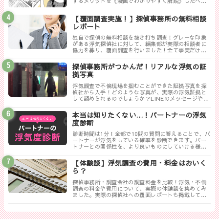
するメリットを《漫画でわかりやすく解説》したペー
ジです。
【覆面調査実施！】探偵事務所の無料相談
レポート
独自で探偵の無料相談を抜き打ち調査！グレーな印象
がある浮気探偵社に対して、編集部が実際の相談者に
協力を募り、覆面調査を行いました！全て事実だけ書
き記した探偵ぶっちゃけレポートのまとめです。
探偵事務所がつかんだ！リアルな浮気の証
拠写真
浮気調査で不倫現場を掴むことができた証拠写真を探
偵社から入手！どのような写真が、実際の浮気証拠と
して認められるのでしょうか？LINEのメッセージやり
取りは証拠にならない！？勘違いしやすい実際の証拠
写真について解説します。
本当は知りたくない…！パートナーの浮気
度診断
診断時間は1分！全部で10問の質問に答えることで、パ
ートナーが浮気をしている確率を診断できます。パー
トナーとの関係性を、より良いものにしていける様に
まずは試してみましょう！
【体験談】浮気調査の費用・料金はおいく
ら？
探偵事務所・調査会社の調査料金を比較！浮気・不倫
調査の料金や費用について、実際の体験談を集めてみ
ました。実際の探偵社への覆面レポートも掲載してい
ます。相談する探偵社を決める前に是非一度御覧くだ
さい。