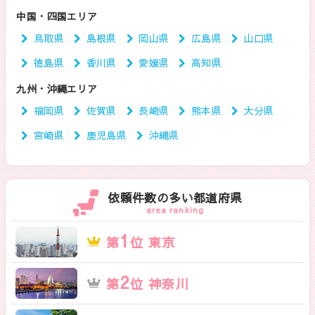
中国・四国エリア
鳥取県
島根県
岡山県
広島県
山口県
徳島県
香川県
愛媛県
高知県
九州・沖縄エリア
福岡県
佐賀県
長崎県
熊本県
大分県
宮崎県
鹿児島県
沖縄県
依頼件数の多い都道府県
area ranking
1
第
位 東京
2
第
位 神奈川