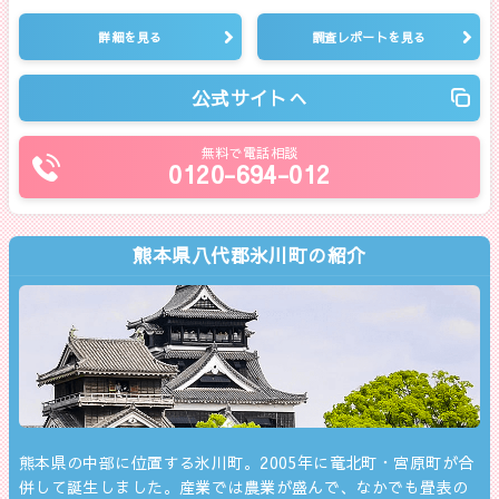
詳細を見る
調査レポートを見る
公式サイトへ
無料で電話相談
0120-694-012
熊本県八代郡氷川町の紹介
熊本県の中部に位置する氷川町。2005年に竜北町・宮原町が合
併して誕生しました。産業では農業が盛んで、なかでも畳表の