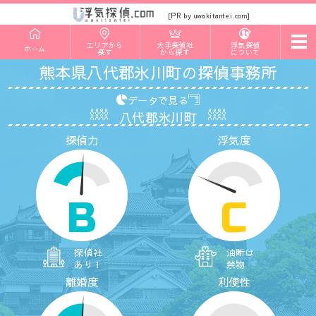
PR
[
by uwakitantei.com]
t
エリアから
大手探偵社
浮気探偵
ホーム
o
探す
から探す
について
g
熊本県八代郡氷川町の探偵事務所
g
l
e
データで見る
n
八代郡氷川町
a
v
探偵力
浮気度
i
g
a
t
i
o
B
C
n
探偵社
油断は
あり！
禁物
離婚度
利便性