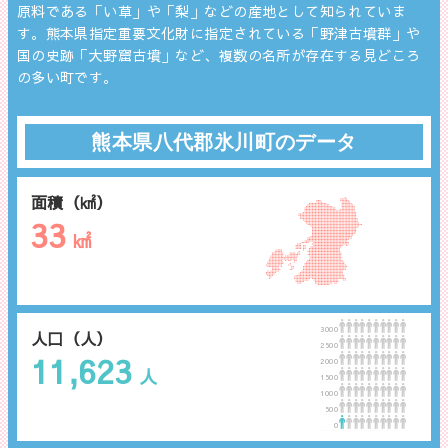
原料である「い草」や「梨」などの産地として知られていま
す。熊本県指定重要文化財に指定されている「野津古墳群」や
国の史跡「大野窟古墳」など、複数の名所が存在する見どころ
の多い町です。
熊本県八代郡氷川町のデータ
面積（㎢）
33
㎢
3000
人口（人）
2500
11,623
2000
人
1500
1000
500
0