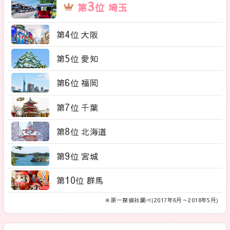
3
第
位 埼玉
4
第
位 大阪
5
第
位 愛知
6
第
位 福岡
7
第
位 千葉
8
第
位 北海道
9
第
位 宮城
10
第
位 群馬
※原一探偵社調べ(2017年6月～2018年5月)