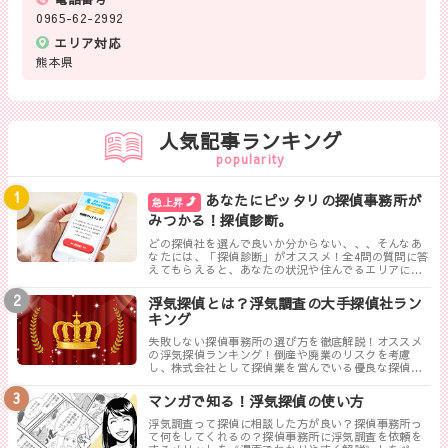
0965-62-2992
エリア対応
熊本県
人気記事ランキング
popularity
あなたにピッタリの探偵事務所が
急上昇
みつかる！探偵診断。
どの探偵社を選んで良いか分からない、、、そんなあ
なたには、「探偵診断」がオススメ！全4問の質問に答
えてもらえると、あなたの状況や住んでるエリアに対
して、無料相談ができる最も相応しい探偵事務所を見
つけることができます。
浮気探偵とは？浮気調査の大手探偵社ラン
キング
失敗しない探偵事務所の選び方を徹底解説！オススメ
の浮気探偵ランキング！倒産や廃業のリスクを考慮
し、株式会社として探偵業を営んでいる優良な探偵事
務所を紹介します。トラブルが少なく料金も手頃、さ
らに高い調査力が評判の探偵事務所を厳選しました。
マンガで知る！浮気探偵の使い方
浮気調査って探偵に相談した方が良い？探偵事務所っ
て何をしてくれるの？探偵事務所に浮気調査を依頼を