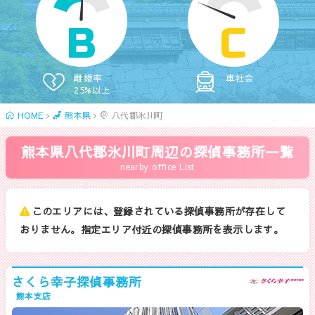
B
C
離婚率
車社会
25%以上
HOME
熊本県
八代郡氷川町
熊本県八代郡氷川町周辺の探偵事務所一覧
nearby office List
このエリアには、登録されている探偵事務所が存在して
おりません。指定エリア付近の探偵事務所を表示します。
さくら幸子探偵事務所
熊本支店