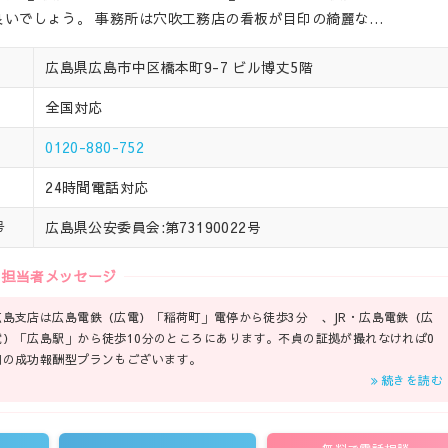
いでしょう。 事務所は穴吹工務店の看板が目印の綺麗な…
広島県広島市中区橋本町9-7 ビル博丈5階
全国対応
0120-880-752
24時間電話対応
広島県公安委員会:第73190022号
号
担当者メッセージ
広島支店は広島電鉄（広電）「稲荷町」電停から徒歩3分 、JR・広島電鉄（広
電）「広島駅」から徒歩10分のところにあります。不貞の証拠が撮れなければ0
円の成功報酬型プランもございます。
続きを読む