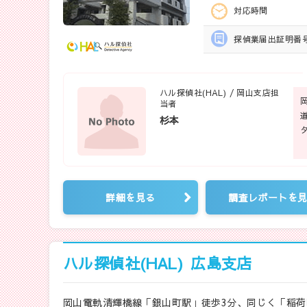
対応時間
探偵業届出
証明番
ハル探偵社(HAL) / 岡山支店担
当者
杉本
詳細を見る
調査レポートを
ハル探偵社(HAL)
広島支店
岡山電軌清輝橋線「銀山町駅」徒歩3分、同じく「稲荷