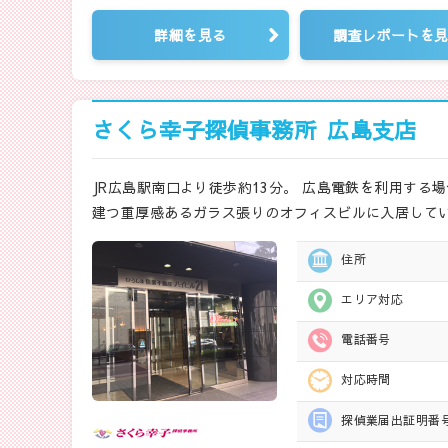
詳細を見る
調査レポートを
さくら幸子探偵事務所
広島支店
JR広島駅南口より徒歩約13分。 広島電鉄を利用する
建つ重厚感あるガラス張りのオフィスビルに入居してい
住所
エリア対応
電話番号
対応時間
探偵業届出
証明番