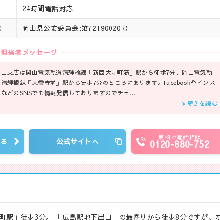
24時間電話対応
岡山県公安委員会:第72190020号
号
担当者メッセージ
岡山支店は岡山電気軌道清輝橋線「新西大寺町筋」駅から徒歩7分、岡山電気軌
道清輝橋線「大雲寺前」駅から徒歩7分のところにあります。Facebookやインス
タなどのSNSでも情報発信しておりますのでチェ…
続きを読む
無料で電話相談
見る
公式サイトへ
0120-880-752
町駅」徒歩3分。 「広島駅地下出口」の最寄りから徒歩8分ですが、