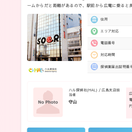
ームからだと距離があるので、駅前から広電に乗ると良
住所
エリア対応
電話番号
対応時間
探偵業届出
証明番
ハル探偵社(HAL) / 広島支店担
当者
守山