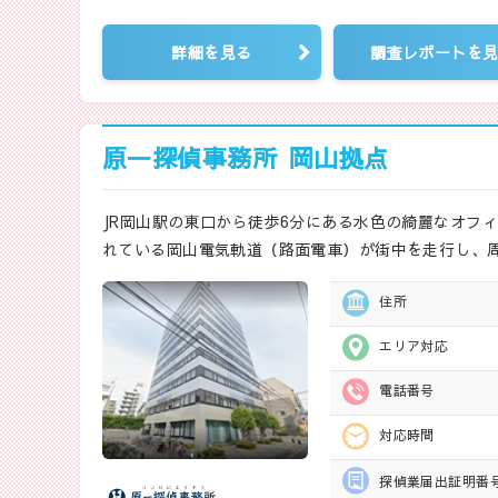
詳細を見る
調査レポートを
原一探偵事務所
岡山拠点
JR岡山駅の東口から徒歩6分にある水色の綺麗なオフ
れている岡山電気軌道（路面電車）が街中を走行し、
住所
エリア対応
電話番号
対応時間
探偵業届出
証明番