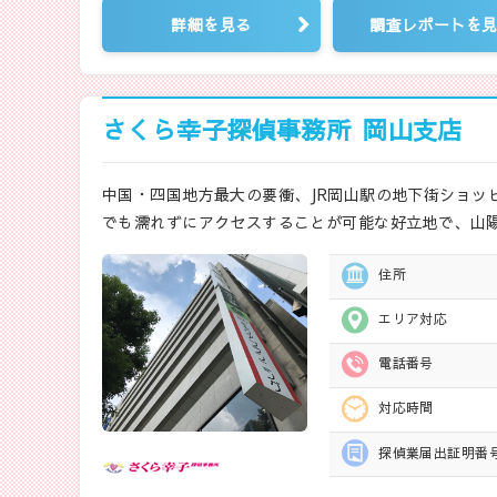
詳細を見る
調査レポートを
さくら幸子探偵事務所
岡山支店
中国・四国地方最大の要衝、JR岡山駅の地下街ショッ
でも濡れずにアクセスすることが可能な好立地で、山陽
住所
エリア対応
電話番号
対応時間
探偵業届出
証明番