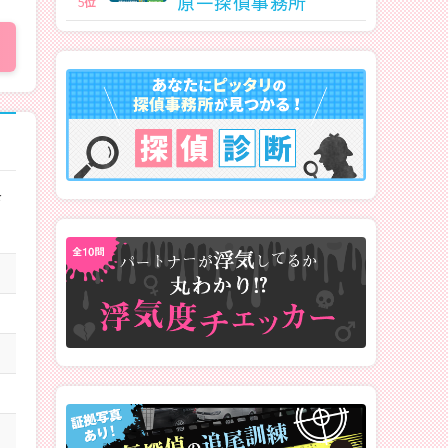
原一探偵事務所
5
位
さ