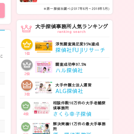
※原一探偵社調べ(2017年6月～2018年5月)
大手探偵事務所人気ランキング
ranking search
浮気調査満足度95%達成
探偵社FUJIリサーチ
1
位
に
調査成功率97.5%
ハル探偵社
2
位
大手弁護士法人運営
ALG探偵社
3
位
相談件数10万件の大手老舗探
偵事務所
さくら幸子探偵
4
位
解決実績11万件の最大手事務
所