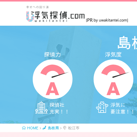
島
探偵力
浮気度
A
A
探偵社
浮気に
充実！！
要注意！！
HOME
島根県
松江市