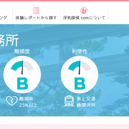
ング
体験レポートから探す
浮気探偵.comについて
務所
離婚度
利便性
B
B
離婚率
車と交通
25%以上
機関併用