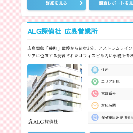
詳細を見る
調査レポートを
ALG探偵社
広島営業所
広島電鉄「袋町」電停から徒歩3分、アストラムライ
リアに位置する洗練されたオフィスビル内に事務所を
住所
エリア対応
電話番号
対応時間
探偵業届出
証明番