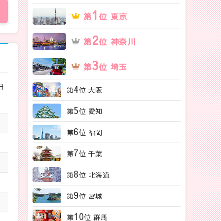
1
第
位 東京
2
第
位 神奈川
3
第
位 埼玉
日
4
第
位 大阪
5
第
位 愛知
6
第
位 福岡
7
第
位 千葉
8
第
位 北海道
9
第
位 宮城
10
第
位 群馬