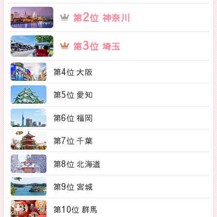
2
第
位 神奈川
3
第
位 埼玉
4
第
位 大阪
5
第
位 愛知
6
第
位 福岡
7
第
位 千葉
8
第
位 北海道
9
第
位 宮城
10
第
位 群馬