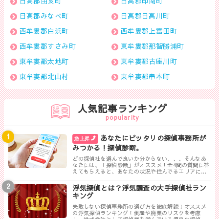
日高郡由良町
日高郡印南町
日高郡みなべ町
日高郡日高川町
西牟婁郡白浜町
西牟婁郡上富田町
西牟婁郡すさみ町
東牟婁郡那智勝浦町
東牟婁郡太地町
東牟婁郡古座川町
東牟婁郡北山村
東牟婁郡串本町
人気記事ランキング
popularity
あなたにピッタリの探偵事務所が
急上昇
みつかる！探偵診断。
どの探偵社を選んで良いか分からない、、、そんなあ
なたには、「探偵診断」がオススメ！全4問の質問に答
えてもらえると、あなたの状況や住んでるエリアに対
して、無料相談ができる最も相応しい探偵事務所を見
つけることができます。
浮気探偵とは？浮気調査の大手探偵社ラン
キング
失敗しない探偵事務所の選び方を徹底解説！オススメ
の浮気探偵ランキング！倒産や廃業のリスクを考慮