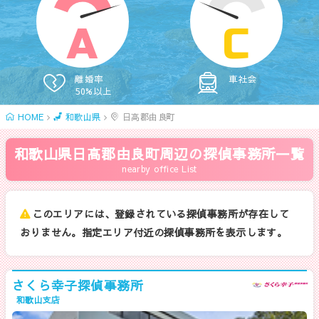
A
C
離婚率
車社会
50%以上
HOME
和歌山県
日高郡由良町
和歌山県日高郡由良町周辺の探偵事務所一覧
nearby office List
このエリアには、登録されている探偵事務所が存在して
おりません。指定エリア付近の探偵事務所を表示します。
さくら幸子探偵事務所
和歌山支店