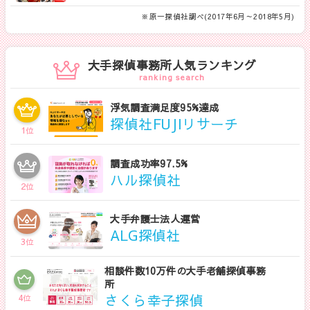
※原一探偵社調べ(2017年6月～2018年5月)
大手探偵事務所人気ランキング
ranking search
浮気調査満足度95%達成
探偵社FUJIリサーチ
1
位
調査成功率97.5%
ハル探偵社
2
位
大手弁護士法人運営
ALG探偵社
3
位
相談件数10万件の大手老舗探偵事務
所
さくら幸子探偵
4
位