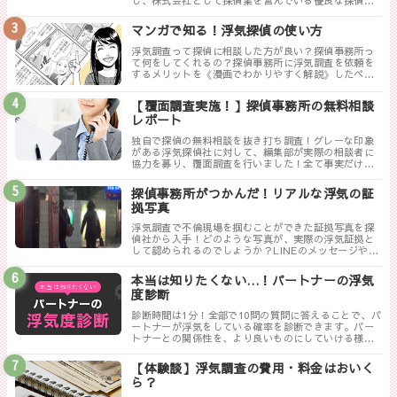
し、株式会社として探偵業を営んでいる優良な探偵事
務所を紹介します。トラブルが少なく料金も手頃、さ
らに高い調査力が評判の探偵事務所を厳選しました。
マンガで知る！浮気探偵の使い方
浮気調査って探偵に相談した方が良い？探偵事務所っ
て何をしてくれるの？探偵事務所に浮気調査を依頼を
するメリットを《漫画でわかりやすく解説》したペー
ジです。
【覆面調査実施！】探偵事務所の無料相談
レポート
独自で探偵の無料相談を抜き打ち調査！グレーな印象
がある浮気探偵社に対して、編集部が実際の相談者に
協力を募り、覆面調査を行いました！全て事実だけ書
き記した探偵ぶっちゃけレポートのまとめです。
探偵事務所がつかんだ！リアルな浮気の証
拠写真
浮気調査で不倫現場を掴むことができた証拠写真を探
偵社から入手！どのような写真が、実際の浮気証拠と
して認められるのでしょうか？LINEのメッセージやり
取りは証拠にならない！？勘違いしやすい実際の証拠
写真について解説します。
本当は知りたくない…！パートナーの浮気
度診断
診断時間は1分！全部で10問の質問に答えることで、パ
ートナーが浮気をしている確率を診断できます。パー
トナーとの関係性を、より良いものにしていける様に
まずは試してみましょう！
【体験談】浮気調査の費用・料金はおいく
ら？