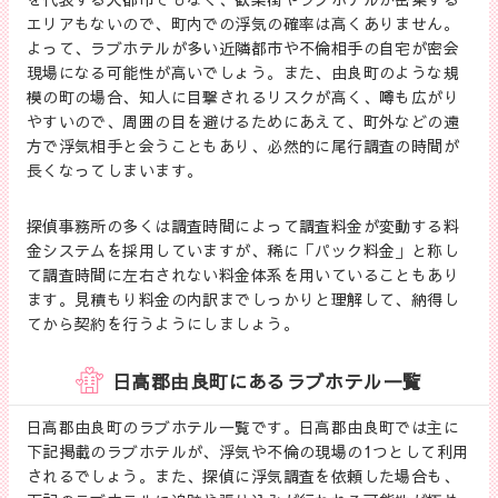
エリアもないので、町内での浮気の確率は高くありません。
よって、ラブホテルが多い近隣都市や不倫相手の自宅が密会
現場になる可能性が高いでしょう。また、由良町のような規
模の町の場合、知人に目撃されるリスクが高く、噂も広がり
やすいので、周囲の目を避けるためにあえて、町外などの遠
方で浮気相手と会うこともあり、必然的に尾行調査の時間が
長くなってしまいます。
探偵事務所の多くは調査時間によって調査料金が変動する料
金システムを採用していますが、稀に「パック料金」と称し
て調査時間に左右されない料金体系を用いていることもあり
ます。見積もり料金の内訳までしっかりと理解して、納得し
てから契約を行うようにしましょう。
日高郡由良町にあるラブホテル一覧
日高郡由良町のラブホテル一覧です。日高郡由良町では主に
下記掲載のラブホテルが、浮気や不倫の現場の1つとして利用
されるでしょう。また、探偵に浮気調査を依頼した場合も、