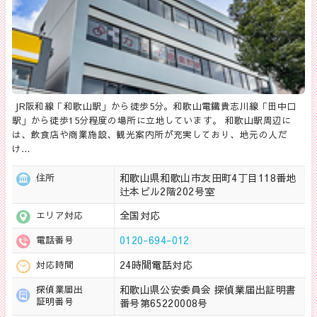
JR阪和線「和歌山駅」から徒歩5分。和歌山電鐵貴志川線「田中口
駅」から徒歩15分程度の場所に立地しています。 和歌山駅周辺に
は、飲食店や商業施設、観光案内所が充実しており、地元の人だ
け…
和歌山県和歌山市友田町4丁目118番地
住所
辻本ビル2階202号室
全国対応
エリア対応
0120-694-012
電話番号
24時間電話対応
対応時間
和歌山県公安委員会 探偵業届出証明書
探偵業届出
証明番号
番号第65220008号