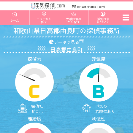
PR
[
by uwakitantei.com]
t
エリアから
大手探偵社
浮気探偵
ホーム
o
探す
から探す
について
g
和歌山県日高郡由良町の探偵事務所
g
l
e
データで見る
n
日高郡由良町
a
v
探偵力
浮気度
i
g
a
t
i
o
C
B
n
探偵社
浮気の
ゼロ…
危険性あり！
離婚度
利便性