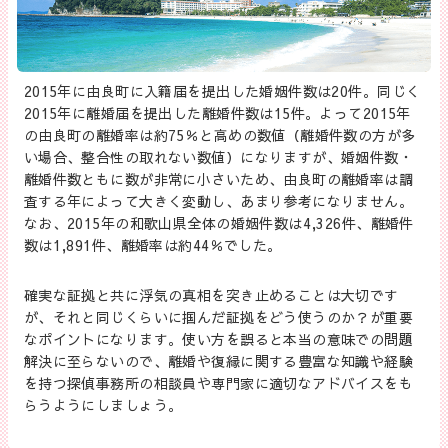
2015年に由良町に入籍届を提出した婚姻件数は20件。同じく
2015年に離婚届を提出した離婚件数は15件。よって2015年
の由良町の離婚率は約75％と高めの数値（離婚件数の方が多
い場合、整合性の取れない数値）になりますが、婚姻件数・
離婚件数ともに数が非常に小さいため、由良町の離婚率は調
査する年によって大きく変動し、あまり参考になりません。
なお、2015年の和歌山県全体の婚姻件数は4,326件、離婚件
数は1,891件、離婚率は約44％でした。
確実な証拠と共に浮気の真相を突き止めることは大切です
が、それと同じくらいに掴んだ証拠をどう使うのか？が重要
なポイントになります。使い方を誤ると本当の意味での問題
解決に至らないので、離婚や復縁に関する豊富な知識や経験
を持つ探偵事務所の相談員や専門家に適切なアドバイスをも
らうようにしましょう。