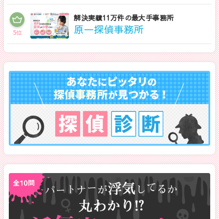
解決実績11万件の最大手事務所
原一探偵事務所
5
位