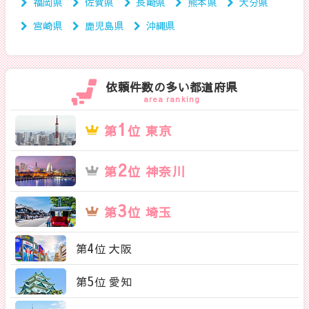
福岡県
佐賀県
長崎県
熊本県
大分県
宮崎県
鹿児島県
沖縄県
依頼件数の多い都道府県
area ranking
1
第
位 東京
2
第
位 神奈川
3
第
位 埼玉
4
第
位 大阪
5
第
位 愛知