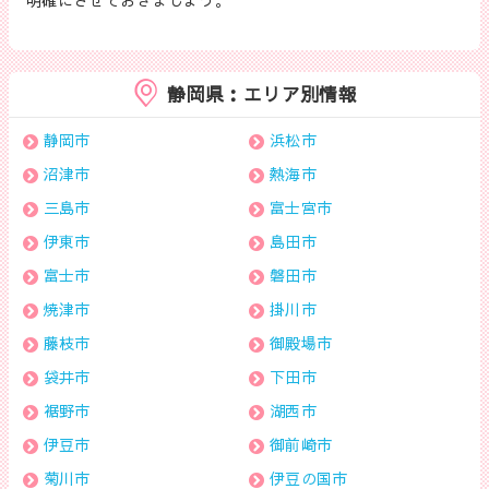
明確にさせておきましょう。
静岡県：エリア別情報
静岡市
浜松市
沼津市
熱海市
三島市
富士宮市
伊東市
島田市
富士市
磐田市
焼津市
掛川市
藤枝市
御殿場市
袋井市
下田市
裾野市
湖西市
伊豆市
御前崎市
菊川市
伊豆の国市