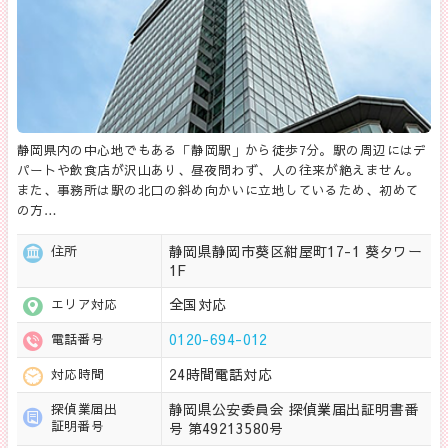
静岡県内の中心地でもある「静岡駅」から徒歩7分。駅の周辺にはデ
パートや飲食店が沢山あり、昼夜問わず、人の往来が絶えません。
また、事務所は駅の北口の斜め向かいに立地しているため、初めて
の方…
静岡県静岡市葵区紺屋町17-1 葵タワー
住所
1F
全国対応
エリア対応
0120-694-012
電話番号
24時間電話対応
対応時間
静岡県公安委員会 探偵業届出証明書番
探偵業届出
証明番号
号 第49213580号