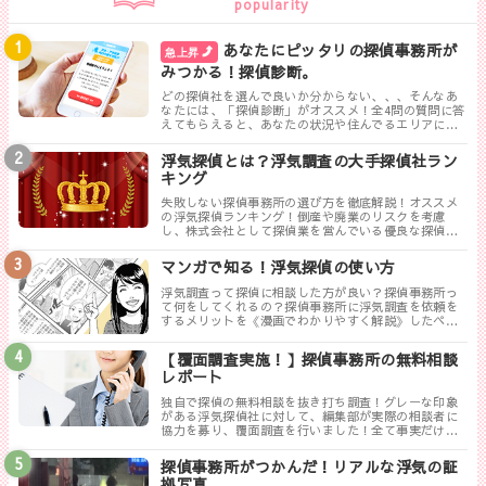
popularity
あなたにピッタリの探偵事務所が
急上昇
みつかる！探偵診断。
どの探偵社を選んで良いか分からない、、、そんなあ
なたには、「探偵診断」がオススメ！全4問の質問に答
えてもらえると、あなたの状況や住んでるエリアに対
して、無料相談ができる最も相応しい探偵事務所を見
つけることができます。
浮気探偵とは？浮気調査の大手探偵社ラン
キング
失敗しない探偵事務所の選び方を徹底解説！オススメ
の浮気探偵ランキング！倒産や廃業のリスクを考慮
し、株式会社として探偵業を営んでいる優良な探偵事
務所を紹介します。トラブルが少なく料金も手頃、さ
らに高い調査力が評判の探偵事務所を厳選しました。
マンガで知る！浮気探偵の使い方
浮気調査って探偵に相談した方が良い？探偵事務所っ
て何をしてくれるの？探偵事務所に浮気調査を依頼を
するメリットを《漫画でわかりやすく解説》したペー
ジです。
【覆面調査実施！】探偵事務所の無料相談
レポート
独自で探偵の無料相談を抜き打ち調査！グレーな印象
がある浮気探偵社に対して、編集部が実際の相談者に
協力を募り、覆面調査を行いました！全て事実だけ書
き記した探偵ぶっちゃけレポートのまとめです。
探偵事務所がつかんだ！リアルな浮気の証
拠写真