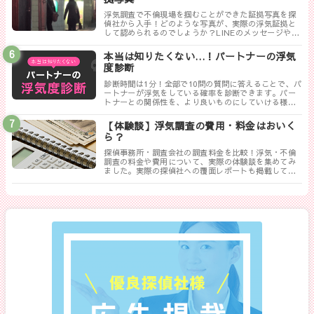
浮気調査で不倫現場を掴むことができた証拠写真を探
偵社から入手！どのような写真が、実際の浮気証拠と
して認められるのでしょうか？LINEのメッセージやり
取りは証拠にならない！？勘違いしやすい実際の証拠
写真について解説します。
本当は知りたくない…！パートナーの浮気
度診断
診断時間は1分！全部で10問の質問に答えることで、パ
ートナーが浮気をしている確率を診断できます。パー
トナーとの関係性を、より良いものにしていける様に
まずは試してみましょう！
【体験談】浮気調査の費用・料金はおいく
ら？
探偵事務所・調査会社の調査料金を比較！浮気・不倫
調査の料金や費用について、実際の体験談を集めてみ
ました。実際の探偵社への覆面レポートも掲載してい
ます。相談する探偵社を決める前に是非一度御覧くだ
さい。