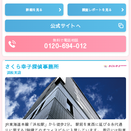
詳細を見る
調査レポートを見る
公式サイトへ
無料で電話相談
0120-694-012
さくら幸子探偵事務所
浜松支店
JR東海道本線「浜松駅」から徒歩2分。 駅前を東西に延びる永代通
りに面する7階建てのオフィスビルに入居しています。 周辺には駐車