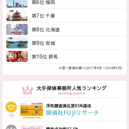
6
第
位 福岡
7
第
位 千葉
8
第
位 北海道
9
第
位 宮城
10
第
位 群馬
※原一探偵社調べ(2017年6月～2018年5月)
大手探偵事務所人気ランキング
ranking search
浮気調査満足度95%達成
探偵社FUJIリサーチ
1
位
調査成功率97.5%