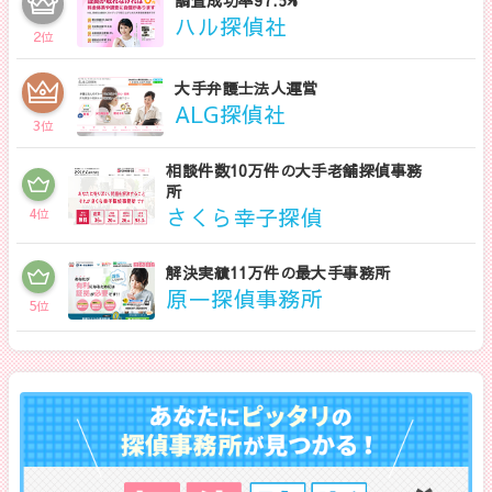
ハル探偵社
2
位
大手弁護士法人運営
ALG探偵社
3
位
相談件数10万件の大手老舗探偵事務
所
さくら幸子探偵
4
位
解決実績11万件の最大手事務所
原一探偵事務所
5
位