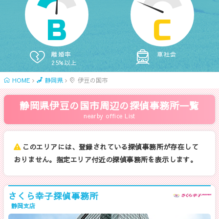
B
C
離婚率
車社会
25%以上
HOME
静岡県
伊豆の国市
静岡県伊豆の国市周辺の探偵事務所一覧
nearby office List
このエリアには、登録されている探偵事務所が存在して
おりません。指定エリア付近の探偵事務所を表示します。
さくら幸子探偵事務所
静岡支店