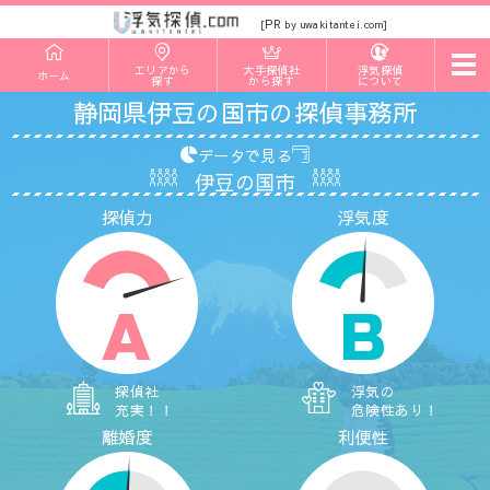
PR
[
by uwakitantei.com]
t
エリアから
大手探偵社
浮気探偵
ホーム
o
探す
から探す
について
g
静岡県伊豆の国市の探偵事務所
g
l
e
データで見る
n
伊豆の国市
a
v
探偵力
浮気度
i
g
a
t
i
o
A
B
n
探偵社
浮気の
充実！！
危険性あり！
離婚度
利便性