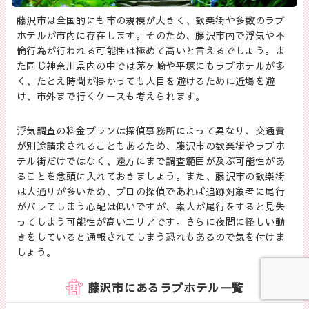
藤沢市は全国的にも市の規模が大きく、歓楽街や多数のラブ
ホテルが市内に存在します。そのため、藤沢市内で浮気や不
倫行為が行われる可能性は極めて高いと言えるでしょう。ま
た同じ神奈川県内の中では茅ヶ崎や平塚にもラブホテルが多
く、たとえ時間が掛かっても人目を避けるために近場を避
け、市外まで行くケースも考えられます。
浮気調査の料金プランは探偵事務所によって異なり、交通費
が別途請求されることもあるため、藤沢市の歓楽街やラブホ
テル街だけではなく、遠方にまで調査範囲が及ぶ可能性があ
ることを念頭に入れておきましょう。また、藤沢市の歓楽街
は人通りが多いため、プロの探偵であれば追跡対象者に尾行
がバレてしまう心配は低いですが、素人が尾行をすると見失
ってしまう可能性が高いエリアです。さらに夜間に怪しい動
きをしていると通報されてしまう恐れもあるので気を付けま
しょう。
藤沢市にあるラブホテル一覧