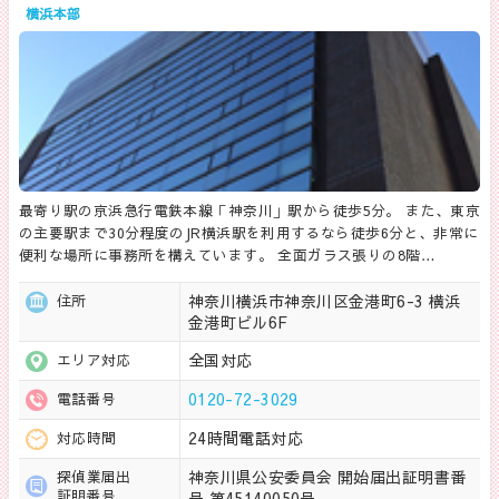
横浜本部
最寄り駅の京浜急行電鉄本線「神奈川」駅から徒歩5分。 また、東京
の主要駅まで30分程度のJR横浜駅を利用するなら徒歩6分と、非常に
便利な場所に事務所を構えています。 全面ガラス張りの8階…
神奈川横浜市神奈川区金港町6-3 横浜
住所
金港町ビル6F
全国対応
エリア対応
0120-72-3029
電話番号
24時間電話対応
対応時間
神奈川県公安委員会 開始届出証明書番
探偵業届出
証明番号
号 第45140050号