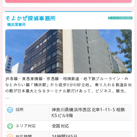
そよかぜ探偵事務所
横浜営業所
JR各線・東急東横線・京急線・相模鉄道・地下鉄ブルーライン・み
なとみらい線「横浜駅」から徒歩3分の好立地。 乗り入れる鉄道会社
の数が日本最大となるターミナル駅だけあって、ビジネス、観光、
…
神奈川県横浜市西区北幸1-11-5 相鉄
住所
KSビル9階
全国対応
エリア対応
24時間365日
対応時間