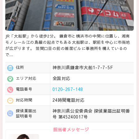
JR「大船駅」から徒歩2分。 鎌倉市と横浜市の中間に位置し、湘南
モノレール江の島線の起点でもある大船駅は、駅前を中心に市街地
が広がります。 笠間口目の前の雑居ビルに事務所を構えているの
で…
神奈川県鎌倉市大船1-7-7-5F
住所
全国対応
エリア対応
0120-267-148
電話番号
24時間電話対応
対応時間
神奈川県公安委員会 探偵業届出証明番
探偵業届出
証明番号
号 第45240017号
担当者メッセージ