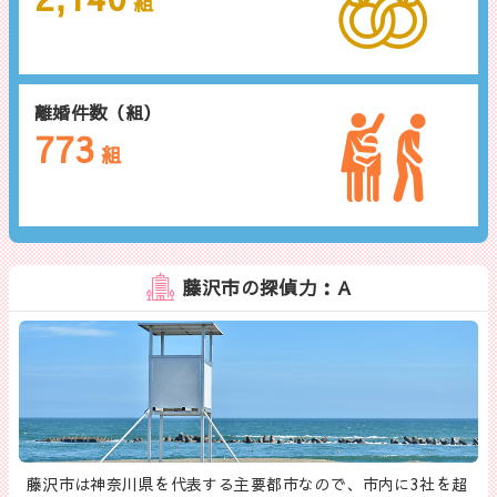
組
離婚件数（組）
773
組
藤沢市の探偵力：A
藤沢市は神奈川県を代表する主要都市なので、市内に3社を超