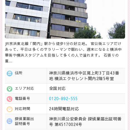
JR京浜東北線「関内」駅から徒歩1分の好立地。 官公街エリアだけ
あって、平日は多くのサラリーマンで賑わい、週末になると横浜中
華街や横浜スタジアムを目指して多くの人で溢れます。 石張りの
重…
神奈川県横浜市中区尾上町3丁目43番
住所
地 横浜エクセレント関内2階5号室
全国対応
エリア対応
0120-892-555
電話番号
24時間電話対応
対応時間
神奈川県公安委員会 探偵業届出証明番
探偵業届出
証明番号
号 第45170024号