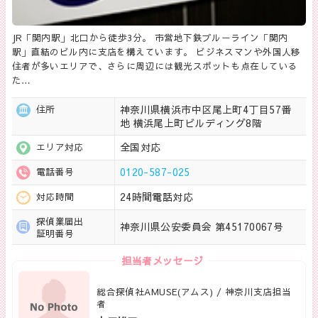
JR「関内駅」北口から徒歩3分。 市営地下鉄ブルーライン「関内
駅」直結のビル内に支店を構えています。 ビジネスマンや外国人移
住者が多いエリアで、さらに周辺には観光スポットも点在している
た…
神奈川県横浜市中区尾上町4丁目57番
住所
地 横浜尾上町ビルディング8階
全国対応
エリア対応
0120-587-025
電話番号
24時間電話対応
対応時間
探偵業届出
神奈川県公安委員会 第45170067号
証明番号
担当者メッセージ
総合探偵社AMUSE(アムス) / 神奈川支店担当
者