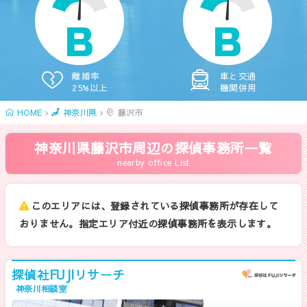
B
B
離婚率
車と交通
25%以上
機関併用
HOME
神奈川県
藤沢市
神奈川県藤沢市周辺の探偵事務所一覧
nearby office List
このエリアには、登録されている探偵事務所が存在して
おりません。指定エリア付近の探偵事務所を表示します。
探偵社FUJIリサーチ
神奈川相談室