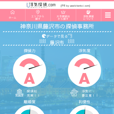
PR
[
by uwakitantei.com]
t
エリアから
大手探偵社
浮気探偵
ホーム
o
探す
から探す
について
g
神奈川県藤沢市の探偵事務所
g
l
e
データで見る
n
藤沢市
a
v
探偵力
浮気度
i
g
a
t
i
o
A
A
n
探偵社
浮気に
充実！！
要注意！！
離婚度
利便性