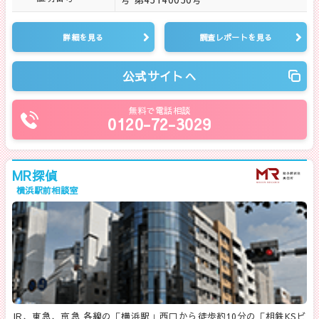
詳細を見る
調査レポートを見る
公式サイトへ
無料で電話相談
0120-72-3029
MR探偵
横浜駅前相談室
JR、東急、京急 各線の「横浜駅」西口から徒歩約10分の「相鉄KSビ