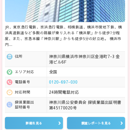
JR、東京急行電鉄、京浜急行電鉄、相模鉄道、横浜市営地下鉄、横
浜高速鉄道など多数の路線が乗り入れる「横浜駅」から徒歩7分程
度、また、京急本線「神奈川駅」からも徒歩5分の好立地。 横浜市
内…
神奈川県横浜市神奈川区金港町7-3 金
住所
港ビル6F
全国
エリア対応
0120-697-030
電話番号
24時間電話対応
対応時間
神奈川県公安委員会 探偵業届出証明書
探偵業届出
証明番号
第45170020号
詳細を見る
調査レポートを見る