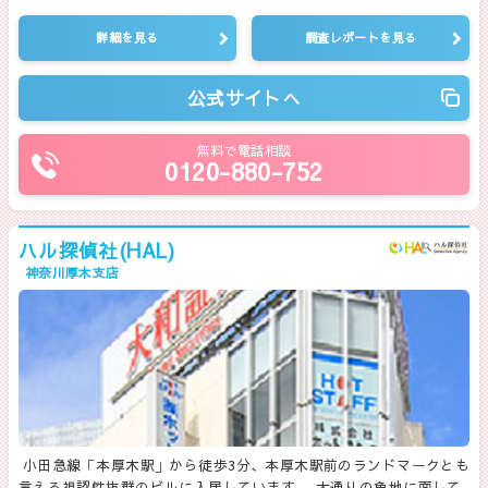
詳細を見る
調査レポートを見る
公式サイトへ
無料で電話相談
0120-880-752
ハル探偵社(HAL)
神奈川厚木支店
小田急線「本厚木駅」から徒歩3分、本厚木駅前のランドマークとも
言える視認性抜群のビルに入居しています。 大通りの角地に面して